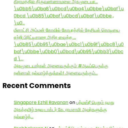
கிராமத்தில் திருவண்ணாமலை அகமுடையா…
\u0bb5\u0ba8\u0bcd\u0ba4\u0bbe\u0baf\u
0bcd \u0b85\u0baf\u0bcd\u0baf\u0bbe ,
\u0…
மீனாட்சி அம்மன் கோவில் கோபுரத்தில் தேசியக் கொடியை
ஏற்றி பிரிட்டிசாரை அதிர வைத்த …
\u0b85\u0b95\u0bae\u0bc1\u0b9f\u0bc8\u0
baf\u0bbe\u0bb0\u0bcd\u0b95\u0bb3\u0bc
d \…
அகமுடையார்கள் அனைவருக்கும் #ஆடிப்பெருக்கு
நன்னாள் நல்வாழ்த்துக்கள்! அனைவருக்கும்…
Recent Comments
Singapore Ezhil Ravanan
on
பத்மஸ்ரீ பெறும் நமது
அகத்தமிழ் உறவு டாக்டர் கே. ராமசாமி அவர்களுக்கு
நல்வாழ்த்…