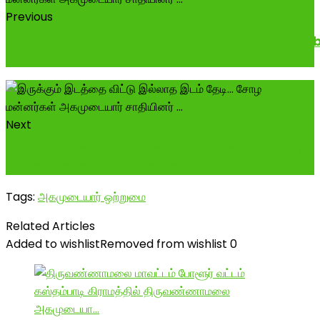
Previous
#\u0b9a\u0bbf\u0ba8\u0bcd\u0ba4\u0b
\u0baf\u0bbe\u0bb0...
Next
தினமலர் செய்தி: அகமுடையார் ஓட்டுக்களை குறிவைத்து
எடப்பாடி அவர்கள்! என்ன தென்மா...
Tags:
அகமுடையார் ஒற்றுமை
Related Articles
Added to wishlist
Removed from wishlist
0