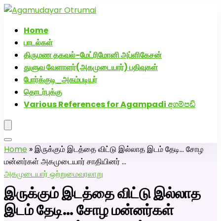
அகமுடையார் திருமண வரன்களுக்கு அகமுடையார்மேட்ரி-பெண் வ
எண்: 72005076
Home
பாடல்கள்
திருமண தகவல்-மேட்ரிமோனி அப்ளிகேசன்
துளுவ வேளாளர்(அகமுடையார்) பதிவுகள்
போர்க்குடி_அகம்படியர்
தொடர்புக்கு
Various References for Agampadi අගම්පඩි
Home
»
இருக்கும் இடத்தை விட்டு இல்லாத இடம் தேடி… சோழ
மன்னர்கள் அகமுடையார் சாதியினர் …
அகமுடையார் ஒற்றுமை
வரலாறு
இருக்கும் இடத்தை விட்டு இல்லாத
இடம் தேடி… சோழ மன்னர்கள்