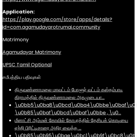
Application:
https://play.google.com/store/apps/details?
id=com.agamudayarotrumai.community
Matrimony
Agamudayar Matrimony
UPSC Tamil Optional
சமீபத்திய பதிவுகள்
திருவண்ணாமலை மாவட்டம் போளூர் வட்டம் கஸ்தம்பாடி
கிராமத்தில் திருவண்ணாமலை அகமுடையா…
\u0bb5\u0ba8\u0bcd\u0ba4\u0bbe\u0baf\u0
\u0b85\u0baf\u0bcd\u0baf\u0bbe , \u0…
மீனாட்சி அம்மன் கோவில் கோபுரத்தில் தேசியக் கொடியை
ஏற்றி பிரிட்டிசாரை அதிர வைத்த …
\u0b85\u0b95\u0bae\u0bc1\u0b9f\u0bc8\u0b