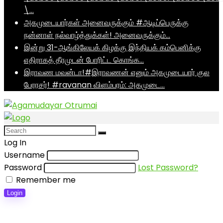
\…
அகமுடையார்கள் அனைவருக்கும் #ஆடிப்பெருக்கு
நன்னாள் நல்வாழ்த்துக்கள்! அனைவருக்கும்…
இன்று 31-ஆங்கிலேயக் கிழக்கு இந்தியக் கம்பெனிக்கு
எதிராகத் தீரமுடன் போரிட்ட கொங்க…
இராவண மவன்டா!#இராவணன் எனும் அகமுடையார் குல
பேரரசர்! #ravanan விளம்பரம்: அகமுடை…
Log In
Username
Password
Lost Password?
Remember me
Login