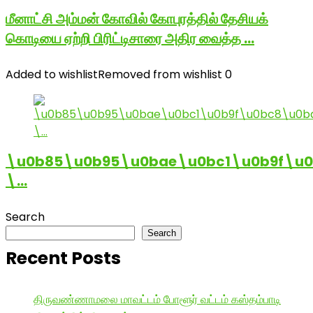
மீனாட்சி அம்மன் கோவில் கோபுரத்தில் தேசியக்
கொடியை ஏற்றி பிரிட்டிசாரை அதிர வைத்த …
Added to wishlist
Removed from wishlist
0
\u0b85\u0b95\u0bae\u0bc1\u0b9f\u
\…
Search
Search
Recent Posts
திருவண்ணாமலை மாவட்டம் போளூர் வட்டம் கஸ்தம்பாடி