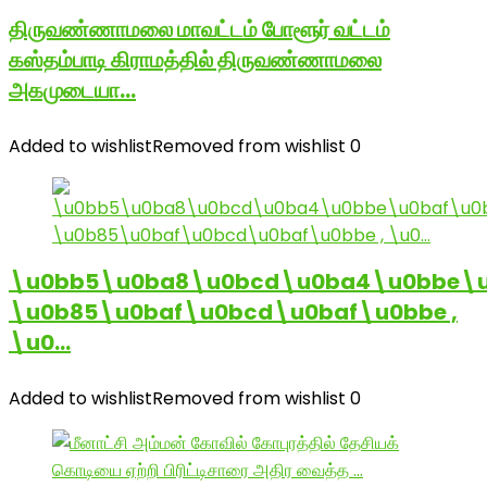
திருவண்ணாமலை மாவட்டம் போளூர் வட்டம்
கஸ்தம்பாடி கிராமத்தில் திருவண்ணாமலை
அகமுடையா…
Added to wishlist
Removed from wishlist
0
\u0bb5\u0ba8\u0bcd\u0ba4\u0bbe\u
\u0b85\u0baf\u0bcd\u0baf\u0bbe ,
\u0…
Added to wishlist
Removed from wishlist
0