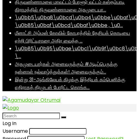
திருவண்ணாமலை மாவட்டம் போளூர் வட்டம் கஸ்தம்பாடி
கிராமத்தில் திருவண்ணாமலை அகமுடையா…
\u0bb5\u0ba8\u0bcd\u0ba4\u0bbe\u0baf\u0
\u0b85\u0baf\u0bcd\u0baf\u0bbe , \u0…
மீனாட்சி அம்மன் கோவில் கோபுரத்தில் தேசியக் கொடியை
ஏற்றி பிரிட்டிசாரை அதிர வைத்த …
\u0b85\u0b95\u0bae\u0bc1\u0b9f\u0bc8\u0b
\…
அகமுடையார்கள் அனைவருக்கும் #ஆடிப்பெருக்கு
நன்னாள் நல்வாழ்த்துக்கள்! அனைவருக்கும்…
இன்று 31-ஆங்கிலேயக் கிழக்கு இந்தியக் கம்பெனிக்கு
எதிராகத் தீரமுடன் போரிட்ட கொங்க…
Log In
Username
Password
Lost Password?