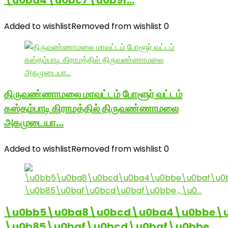
\u0ba4\u0bc7\u0b9f…
Added to wishlist
Removed from wishlist
0
திருவண்ணாமலை மாவட்டம் போளூர் வட்டம்
கஸ்தம்பாடி கிராமத்தில் திருவண்ணாமலை
அகமுடையா…
Added to wishlist
Removed from wishlist
0
\u0bb5\u0ba8\u0bcd\u0ba4\u0bbe\u
\u0b85\u0baf\u0bcd\u0baf\u0bbe ,