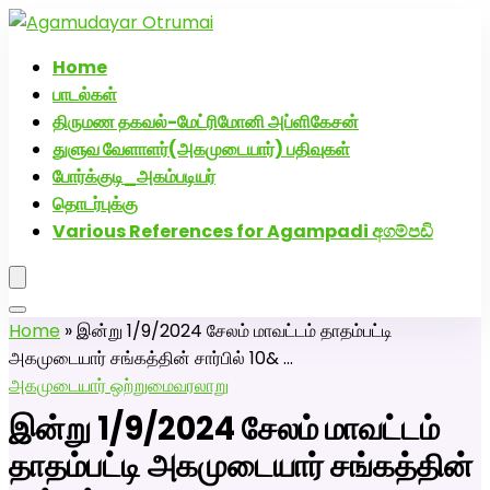
அகமுடையார் திருமண வரன்களுக்கு அகமுடையார்மேட்ரி-
பெண் வீட்டாருக்கு 100% இலவச திருமண சேவை! வாட்ஸப்
Home
எண்: 7200507629
பாடல்கள்
திருமண தகவல்-மேட்ரிமோனி அப்ளிகேசன்
துளுவ வேளாளர்(அகமுடையார்) பதிவுகள்
போர்க்குடி_அகம்படியர்
தொடர்புக்கு
Various References for Agampadi අගම්පඩි
Home
»
இன்று 1/9/2024 சேலம் மாவட்டம் தாதம்பட்டி
அகமுடையார் சங்கத்தின் சார்பில் 10& …
அகமுடையார் ஒற்றுமை
வரலாறு
இன்று 1/9/2024 சேலம் மாவட்டம்
தாதம்பட்டி அகமுடையார் சங்கத்தின்