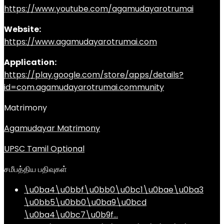
https://www.youtube.com/agamudayarotrumai
Website:
https://www.agamudayarotrumai.com
Application:
https://play.google.com/store/apps/details?
id=com.agamudayarotrumai.community
Matrimony
Agamudayar Matrimony
UPSC Tamil Optional
சமீபத்திய பதிவுகள்
\u0ba4\u0bbf\u0bb0\u0bc1\u0bae\u0ba3
\u0bb5\u0bb0\u0ba9\u0bcd
\u0ba4\u0bc7\u0b9f…