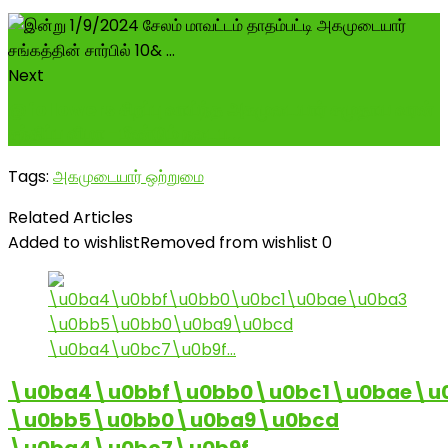
Next
@followers சிறப்பு வாய்ந்த அகமுடையார் சமுதாய வரன்
சந்திப்பு விழா -மீண்டும் நடைப...
Tags:
அகமுடையார் ஒற்றுமை
Related Articles
Added to wishlist
Removed from wishlist
0
\u0ba4\u0bbf\u0bb0\u0bc1\u0bae\u
\u0bb5\u0bb0\u0ba9\u0bcd