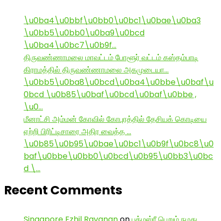
\u0ba4\u0bbf\u0bb0\u0bc1\u0bae\u0ba3
\u0bb5\u0bb0\u0ba9\u0bcd
\u0ba4\u0bc7\u0b9f…
திருவண்ணாமலை மாவட்டம் போளூர் வட்டம் கஸ்தம்பாடி
கிராமத்தில் திருவண்ணாமலை அகமுடையா…
\u0bb5\u0ba8\u0bcd\u0ba4\u0bbe\u0baf\u
0bcd \u0b85\u0baf\u0bcd\u0baf\u0bbe ,
\u0…
மீனாட்சி அம்மன் கோவில் கோபுரத்தில் தேசியக் கொடியை
ஏற்றி பிரிட்டிசாரை அதிர வைத்த …
\u0b85\u0b95\u0bae\u0bc1\u0b9f\u0bc8\u0
baf\u0bbe\u0bb0\u0bcd\u0b95\u0bb3\u0bc
d \…
Recent Comments
Singapore Ezhil Ravanan
on
பத்மஸ்ரீ பெறும் நமது