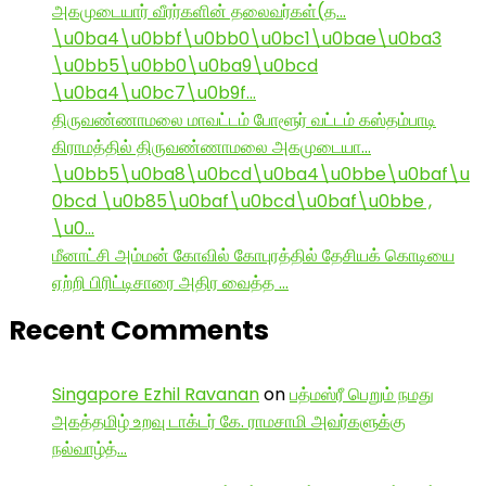
அகமுடையார் வீரர்களின் தலைவர்கள்(த…
\u0ba4\u0bbf\u0bb0\u0bc1\u0bae\u0ba3
\u0bb5\u0bb0\u0ba9\u0bcd
\u0ba4\u0bc7\u0b9f…
திருவண்ணாமலை மாவட்டம் போளூர் வட்டம் கஸ்தம்பாடி
கிராமத்தில் திருவண்ணாமலை அகமுடையா…
\u0bb5\u0ba8\u0bcd\u0ba4\u0bbe\u0baf\u
0bcd \u0b85\u0baf\u0bcd\u0baf\u0bbe ,
\u0…
மீனாட்சி அம்மன் கோவில் கோபுரத்தில் தேசியக் கொடியை
ஏற்றி பிரிட்டிசாரை அதிர வைத்த …
Recent Comments
Singapore Ezhil Ravanan
on
பத்மஸ்ரீ பெறும் நமது
அகத்தமிழ் உறவு டாக்டர் கே. ராமசாமி அவர்களுக்கு
நல்வாழ்த்…