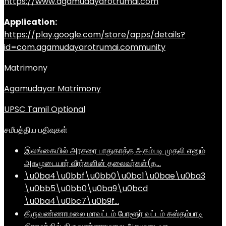
https://www.agamudayarotrumai.com
Application:
https://play.google.com/store/apps/details?
id=com.agamudayarotrumai.community
Matrimony
Agamudayar Matrimony
UPSC Tamil Optional
சமீபத்திய பதிவுகள்
இலங்கையில் அரசரை பாதுகாத்த அகம்படி முதலி எனும்
அகமுடையார் வீரர்களின் தலைவர்கள்(த…
\u0ba4\u0bbf\u0bb0\u0bc1\u0bae\u0ba3
\u0bb5\u0bb0\u0ba9\u0bcd
\u0ba4\u0bc7\u0b9f…
திருவண்ணாமலை மாவட்டம் போளூர் வட்டம் கஸ்தம்பாடி