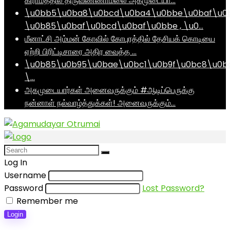
கிராமத்தில் திருவண்ணாமலை அகமுடையா…
\u0bb5\u0ba8\u0bcd\u0ba4\u0bbe\u0baf\u0
\u0b85\u0baf\u0bcd\u0baf\u0bbe , \u0…
மீனாட்சி அம்மன் கோவில் கோபுரத்தில் தேசியக் கொடியை
ஏற்றி பிரிட்டிசாரை அதிர வைத்த …
\u0b85\u0b95\u0bae\u0bc1\u0b9f\u0bc8\u0b
\…
அகமுடையார்கள் அனைவருக்கும் #ஆடிப்பெருக்கு
நன்னாள் நல்வாழ்த்துக்கள்! அனைவருக்கும்…
Log In
Username
Password
Lost Password?
Remember me
Login