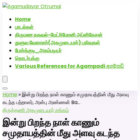
அகமுடையார் திருமண வரன்களுக்கு அகமுடையார்மேட்ரி-
பெண் வீட்டாருக்கு 100% இலவச திருமண சேவை! வாட்ஸப்
Home
எண்: 7200507629
பாடல்கள்
திருமண தகவல்-மேட்ரிமோனி அப்ளிகேசன்
துளுவ வேளாளர்(அகமுடையார்) பதிவுகள்
போர்க்குடி_அகம்படியர்
தொடர்புக்கு
Various References for Agampadi අගම්පඩි
Home
»
இன்று பிறந்த நாள் காணும் சமுதாயத்தின் மீது அளவு
கடந்த பற்றாளர், அன்பு அண்ணன் Ba…
திருத்தணி அகமுடையார் சங்கம்
இன்று பிறந்த நாள் காணும்
சமுதாயத்தின் மீது அளவு கடந்த