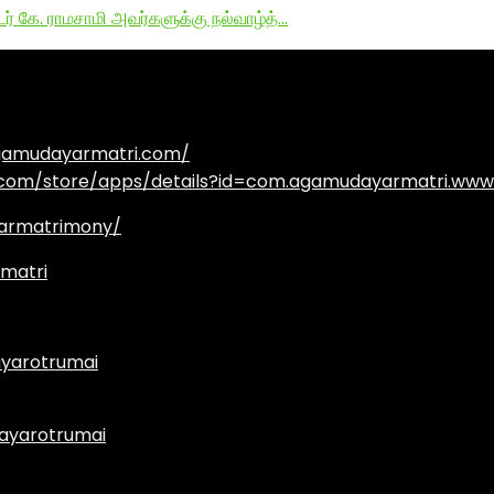
டர் கே. ராமசாமி அவர்களுக்கு நல்வாழ்த்…
agamudayarmatri.com/
e.com/store/apps/details?id=com.agamudayarmatri.www
armatrimony/
matri
yarotrumai
ayarotrumai