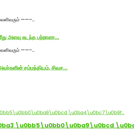
மீது அளவு கடந்த பற்றாளர...
ர்களின் சம்மந்தியம், சிவச...
0ba3 \u0bb5\u0bb0\u0ba9\u0bcd \u0b