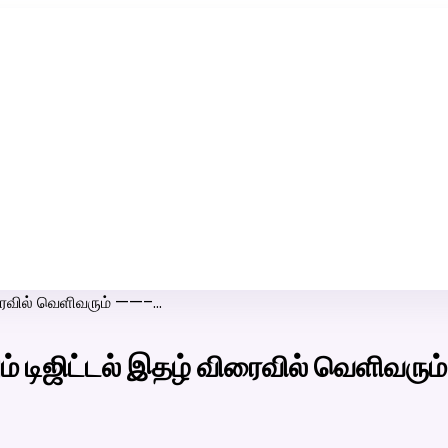
ரி-பெண் வீட்டாருக்கு 100% இலவச திருமண சேவை! வாட்ஸப் எண்:
7200507629
விரைவில் வெளிவரும் ——–…
றும் டிஜிட்டல் இதழ் விரைவில் வெளிவர