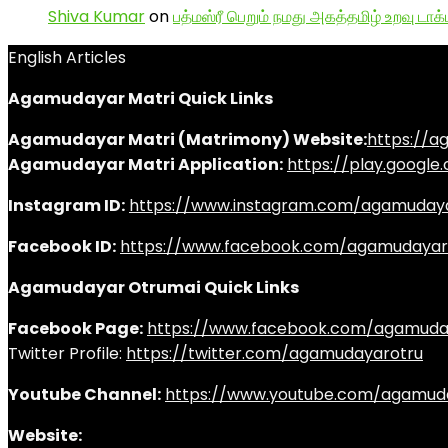
Shiva Kumar
on
பத்மஸ்ரீ பெறும் நமது அகத்தமிழ் உறவு டாக்
English Articles
Agamudayar Matri Quick Links
Agamudayar Matri (Matrimony) Website:
https://
Agamudayar Matri Application:
https://play.googl
Instagram ID:
https://www.instagram.com/agamuday
Facebook ID:
https://www.facebook.com/agamudayar
Agamudayar Otrumai Quick Links
Facebook Page:
https://www.facebook.com/agamuda
Twitter Profile:
https://twitter.com/agamudayarotru
Youtube Channel:
https://www.youtube.com/agamud
Website: