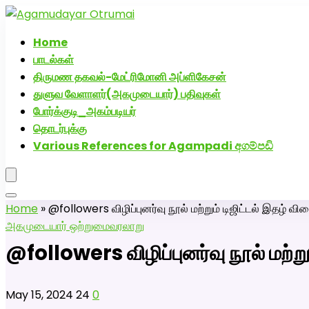
அகமுடையார் திருமண வரன்களுக்கு அகமுடையார்மேட்
Home
பாடல்கள்
திருமண தகவல்-மேட்ரிமோனி அப்ளிகேசன்
துளுவ வேளாளர்(அகமுடையார்) பதிவுகள்
போர்க்குடி_அகம்படியர்
தொடர்புக்கு
Various References for Agampadi අගම්පඩි
Home
»
@followers விழிப்புனர்வு நூல் மற்றும் டிஜிட்டல் இதழ் 
அகமுடையார் ஒற்றுமை
வரலாறு
@followers விழிப்புனர்வு நூல் மற்
May 15, 2024
24
0