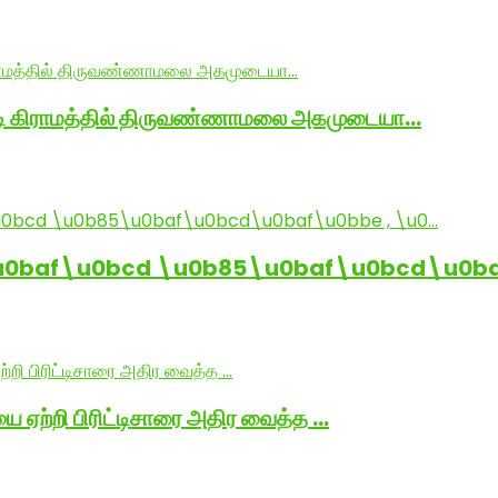
ாடி கிராமத்தில் திருவண்ணாமலை அகமுடையா…
baf\u0bcd \u0b85\u0baf\u0bcd\u0baf
ை ஏற்றி பிரிட்டிசாரை அதிர வைத்த …