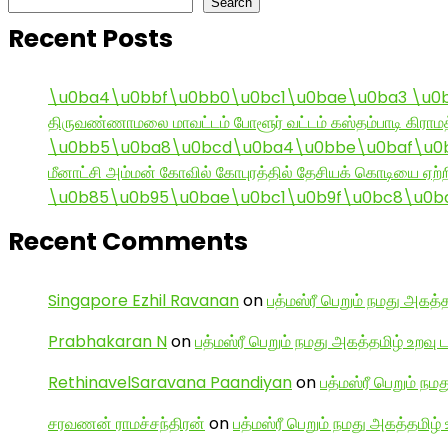
Search
Recent Posts
\u0ba4\u0bbf\u0bb0\u0bc1\u0bae\u0ba3 \u0
திருவண்ணாமலை மாவட்டம் போளூர் வட்டம் கஸ்தம்பாடி கி
\u0bb5\u0ba8\u0bcd\u0ba4\u0bbe\u0baf\u0bc
மீனாட்சி அம்மன் கோவில் கோபுரத்தில் தேசியக் கொடியை ஏற்ற
\u0b85\u0b95\u0bae\u0bc1\u0b9f\u0bc8\u0b
Recent Comments
Singapore Ezhil Ravanan
on
பத்மஸ்ரீ பெறும் நமது அகத்த
Prabhakaran N
on
பத்மஸ்ரீ பெறும் நமது அகத்தமிழ் உறவு 
RethinavelSaravana Paandiyan
on
பத்மஸ்ரீ பெறும் நம
சரவணன் ராமச்சந்திரன்
on
பத்மஸ்ரீ பெறும் நமது அகத்தமிழ் 