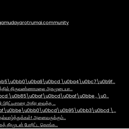
.agamudayarotrumai.community
bb5\u0bb0\u0ba9\u0bcd \u0ba4\u0bc7\u0b9f…
ராமத்தில் திருவண்ணாமலை அகமுடையா…
d \u0b85\u0baf\u0bcd\u0baf\u0bbe , \u0…
ி பிரிட்டிசாரை அதிர வைத்த …
af\u0bbe\u0bb0\u0bcd\u0b95\u0bb3\u0bcd \…
ல்வாழ்த்துக்கள்! அனைவருக்கும்…
ாகத் தீரமுடன் போரிட்ட கொங்க…