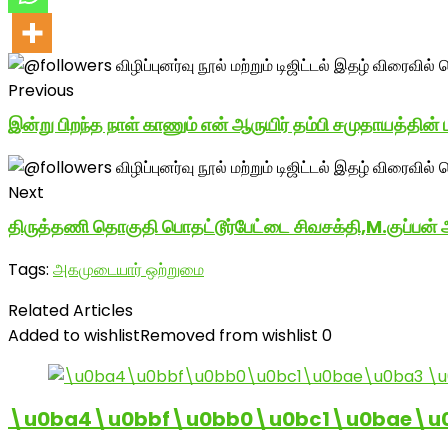
Previous
இன்று பிறந்த நாள் காணும் என் ஆருயிர் தம்பி சமுதாயத்தின் 
Next
திருத்தணி தொகுதி பொதட்டூர்பேட்டை சிவசக்தி,M.குப்பன் அவ
Tags:
அகமுடையார் ஒற்றுமை
Related Articles
Added to wishlist
Removed from wishlist
0
\u0ba4\u0bbf\u0bb0\u0bc1\u0bae\u