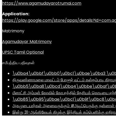
https://www.agamudayarotrumai.com
Application:
https://play.google.com/store/apps/details?id=com
Matrimony
Agamudayar Matrimony
UPSC Tamil Optional
சமீபத்திய பதிவுகள்
\u0ba4\u0bbf\u0bb0\u0bc1\u0bae\u0ba3 \u0
திருவண்ணாமலை மாவட்டம் போளூர் வட்டம் கஸ்தம்பாடி கி
\u0bb5\u0ba8\u0bcd\u0ba4\u0bbe\u0baf\u0bc
மீனாட்சி அம்மன் கோவில் கோபுரத்தில் தேசியக் கொடியை ஏற்ற
\u0b85\u0b95\u0bae\u0bc1\u0b9f\u0bc8\u0b
அகமுடையார்கள் அனைவருக்கும் #ஆடிப்பெருக்கு நன்னாள் ந
இன்று 31-ஆங்கிலேயக் கிழக்கு இந்தியக் கம்பெனிக்கு எதிர