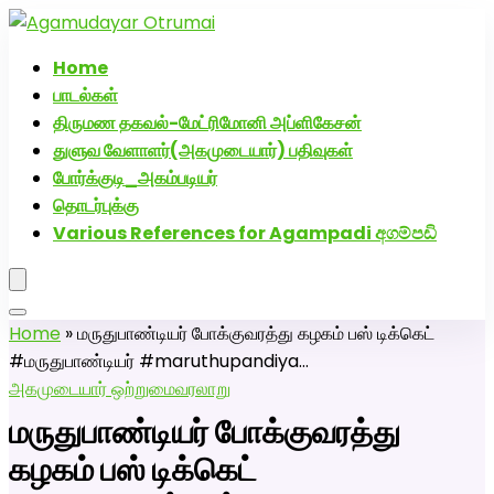
அகமுடையார் திருமண வரன்களுக்கு அகமுடையார்மேட்ரி-
பெண் வீட்டாருக்கு 100% இலவச திருமண சேவை! வாட்ஸப்
Home
எண்: 7200507629
பாடல்கள்
திருமண தகவல்-மேட்ரிமோனி அப்ளிகேசன்
துளுவ வேளாளர்(அகமுடையார்) பதிவுகள்
போர்க்குடி_அகம்படியர்
தொடர்புக்கு
Various References for Agampadi අගම්පඩි
Home
»
மருதுபாண்டியர் போக்குவரத்து கழகம் பஸ் டிக்கெட்
#மருதுபாண்டியர் #maruthupandiya…
அகமுடையார் ஒற்றுமை
வரலாறு
மருதுபாண்டியர் போக்குவரத்து
கழகம் பஸ் டிக்கெட்