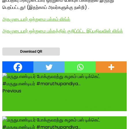
இப்பதிவு அகமுடையார் ஒற்றுமை பேஸ்புக் பக்கத்தில் இருந்து
பெறப்பட்டது! (இதற்காய் அவர்களுக்கு நன்றி) .
அகமுடையார் ஒற்றுமை பக்கம் லிங்க்
அகமுடையார் ஒற்றுமை பக்கத்தில் குறிப்பிட்ட இப்பதிவுவின் லிங்க்
Download QR
Previous
@followers இரங்கல் செய்தி: @Madurai
Thirumangalam அமரர் கம்பரன்பர் திரு.இராஜீ சே...