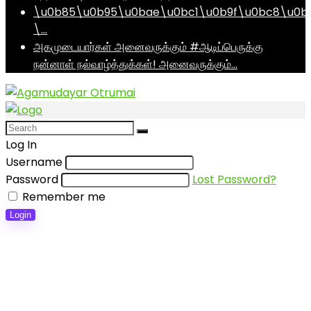
\u0b85\u0b95\u0bae\u0bc1\u0b9f\u0bc8\u0b
\…
அகமுடையார்கள் அனைவருக்கும் #ஆடிப்பெருக்கு
நன்னாள் நல்வாழ்த்துக்கள்! அனைவருக்கும்…
Log In
Username
Password
Lost Password?
Remember me
Login