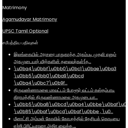
Matrimony
Agamudayar Matrimony
UPSC Tamil Optional
சமீபத்திய பதிவுகள்
இலங்கையில் அரசரை பாதுகாத்த அகம்படி முதலி எனும்
அகமுடையார் வீரர்களின் தலைவர்கள்(த…
\u0ba4\u0bbf\u0bb0\u0bc1\u0bae\u0ba3
\u0bb5\u0bb0\u0ba9\u0bcd
\u0ba4\u0bc7\u0b9f…
திருவண்ணாமலை மாவட்டம் போளூர் வட்டம் கஸ்தம்பாடி
கிராமத்தில் திருவண்ணாமலை அகமுடையா…
\u0bb5\u0ba8\u0bcd\u0ba4\u0bbe\u0baf\u0
\u0b85\u0baf\u0bcd\u0baf\u0bbe , \u0…
மீனாட்சி அம்மன் கோவில் கோபுரத்தில் தேசியக் கொடியை
ஏற்றி பிரிட்டிசாரை அதிர வைத்த …