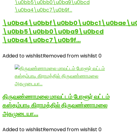
\u0ba4\u0bbf\u0bb0\u0bc1\u0bae\u
\u0bb5\u0bb0\u0ba9\u0bcd
\u0ba4\u0bc7\u0b9f…
Added to wishlist
Removed from wishlist
0
திருவண்ணாமலை மாவட்டம் போளூர் வட்டம்
கஸ்தம்பாடி கிராமத்தில் திருவண்ணாமலை
அகமுடையா…
Added to wishlist
Removed from wishlist
0