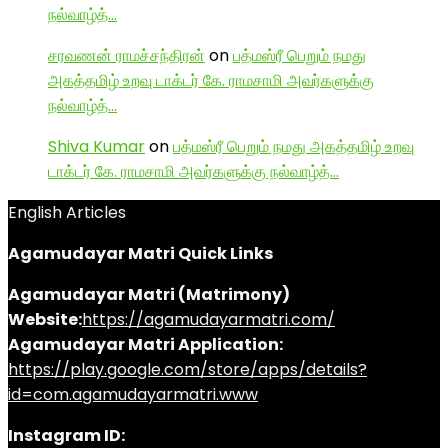
நல்வாழ்த்…
சரவணன் ராமச்சந்திரன்
on
பத்மஸ்ரீ பெறும் நமது
அகத்தமிழ் உறவு டாக்டர் கே. ராமசாமி அவர்களுக்கு
நல்வாழ்த்…
Shiva Kumar
on
பத்மஸ்ரீ பெறும் நமது அகத்தமிழ் உறவு
டாக்டர் கே. ராமசாமி அவர்களுக்கு நல்வாழ்த்…
English Articles
Agamudayar Matri Quick Links
Agamudayar Matri (Matrimony)
Website:
https://agamudayarmatri.com/
Agamudayar Matri Application:
https://play.google.com/store/apps/details?
id=com.agamudayarmatri.www
Instagram ID: