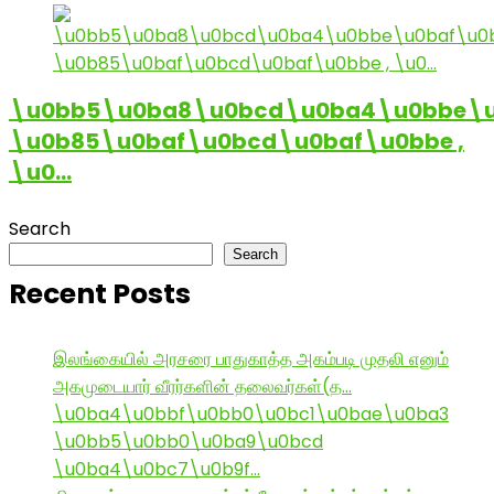
\u0bb5\u0ba8\u0bcd\u0ba4\u0bbe\u
\u0b85\u0baf\u0bcd\u0baf\u0bbe ,
\u0…
Search
Search
Recent Posts
இலங்கையில் அரசரை பாதுகாத்த அகம்படி முதலி எனும்
அகமுடையார் வீரர்களின் தலைவர்கள்(த…
\u0ba4\u0bbf\u0bb0\u0bc1\u0bae\u0ba3
\u0bb5\u0bb0\u0ba9\u0bcd
\u0ba4\u0bc7\u0b9f…