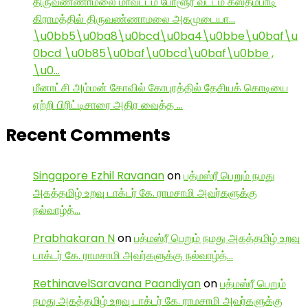
திருவண்ணாமலை மாவட்டம் போளூர் வட்டம் கஸ்தம்பாடி
கிராமத்தில் திருவண்ணாமலை அகமுடையா…
\u0bb5\u0ba8\u0bcd\u0ba4\u0bbe\u0baf\u
0bcd \u0b85\u0baf\u0bcd\u0baf\u0bbe ,
\u0…
மீனாட்சி அம்மன் கோவில் கோபுரத்தில் தேசியக் கொடியை
ஏற்றி பிரிட்டிசாரை அதிர வைத்த …
Recent Comments
Singapore Ezhil Ravanan
on
பத்மஸ்ரீ பெறும் நமது
அகத்தமிழ் உறவு டாக்டர் கே. ராமசாமி அவர்களுக்கு
நல்வாழ்த்…
Prabhakaran N
on
பத்மஸ்ரீ பெறும் நமது அகத்தமிழ் உறவு
டாக்டர் கே. ராமசாமி அவர்களுக்கு நல்வாழ்த்…
RethinavelSaravana Paandiyan
on
பத்மஸ்ரீ பெறும்
நமது அகத்தமிழ் உறவு டாக்டர் கே. ராமசாமி அவர்களுக்கு