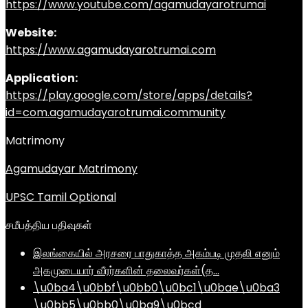
https://www.youtube.com/agamudayarotrumai
Website:
https://www.agamudayarotrumai.com
Application:
https://play.google.com/store/apps/details?
id=com.agamudayarotrumai.community
Matrimony
Agamudayar Matrimony
UPSC Tamil Optional
சமீபத்திய பதிவுகள்
இலங்கையில் அரசரை பாதுகாத்த அகம்படி முதலி எனும்
அகமுடையார் வீரர்களின் தலைவர்கள்(த…
\u0ba4\u0bbf\u0bb0\u0bc1\u0bae\u0ba3
\u0bb5\u0bb0\u0ba9\u0bcd