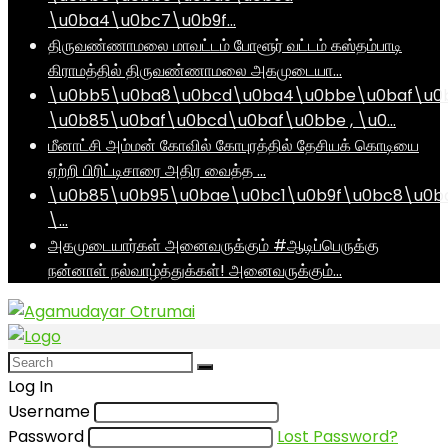
\u0ba4\u0bc7\u0b9f…
திருவண்ணாமலை மாவட்டம் போளூர் வட்டம் கஸ்தம்பாடி
கிராமத்தில் திருவண்ணாமலை அகமுடையா…
\u0bb5\u0ba8\u0bcd\u0ba4\u0bbe\u0baf\u0
\u0b85\u0baf\u0bcd\u0baf\u0bbe , \u0…
மீனாட்சி அம்மன் கோவில் கோபுரத்தில் தேசியக் கொடியை
ஏற்றி பிரிட்டிசாரை அதிர வைத்த …
\u0b85\u0b95\u0bae\u0bc1\u0b9f\u0bc8\u0b
\…
அகமுடையார்கள் அனைவருக்கும் #ஆடிப்பெருக்கு
நன்னாள் நல்வாழ்த்துக்கள்! அனைவருக்கும்…
Log In
Username
Password
Lost Password?