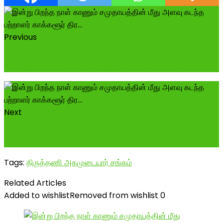
Previous
அகமுடையார் குலத் தோன்றல்- புவியெல்லாம் புகழ்பட
வாழ்ந்த புவனசிங்க தேவன் திருவரங்குளம் ஹரதீர
Next
பல்லவர்களின் காடவராயர் பட்டத்தில் ஓர் அகம்படி
இனத்தவன் -பல்லவர்களும் அகமுடையார்களும் -ஆய்வ
Tags:
திருத்தணி அகமுடையார் சங்கம்
Related Articles
Added to wishlist
Removed from wishlist
0