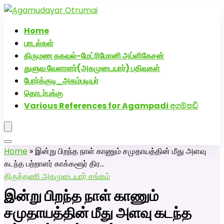
அகமுடையார் திருமண வரன்களுக்கு அகமுடையார்மேட்ரி-
பெண் வீட்டாருக்கு 100% இலவச திருமண சேவை! வாட்ஸப்
Home
எண்: 7200507629
பாடல்கள்
திருமண தகவல்-மேட்ரிமோனி அப்ளிகேசன்
துளுவ வேளாளர்(அகமுடையார்) பதிவுகள்
போர்க்குடி_அகம்படியர்
தொடர்புக்கு
Various References for Agampadi අගම්පඩි
Home
»
இன்று பிறந்த நாள் காணும் சமுதாயத்தின் மீது அளவு
கடந்த பற்றாளர் காக்களூர் திர…
திருத்தணி அகமுடையார் சங்கம்
இன்று பிறந்த நாள் காணும்
சமுதாயத்தின் மீது அளவு கடந்த