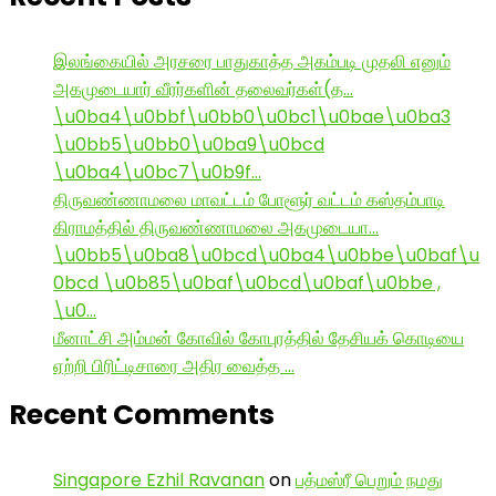
இலங்கையில் அரசரை பாதுகாத்த அகம்படி முதலி எனும்
அகமுடையார் வீரர்களின் தலைவர்கள்(த…
\u0ba4\u0bbf\u0bb0\u0bc1\u0bae\u0ba3
\u0bb5\u0bb0\u0ba9\u0bcd
\u0ba4\u0bc7\u0b9f…
திருவண்ணாமலை மாவட்டம் போளூர் வட்டம் கஸ்தம்பாடி
கிராமத்தில் திருவண்ணாமலை அகமுடையா…
\u0bb5\u0ba8\u0bcd\u0ba4\u0bbe\u0baf\u
0bcd \u0b85\u0baf\u0bcd\u0baf\u0bbe ,
\u0…
மீனாட்சி அம்மன் கோவில் கோபுரத்தில் தேசியக் கொடியை
ஏற்றி பிரிட்டிசாரை அதிர வைத்த …
Recent Comments
Singapore Ezhil Ravanan
on
பத்மஸ்ரீ பெறும் நமது