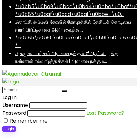
\u0bb5\u0ba8\u0bcd\u0ba4\u0bbe\u0baf\u0
\u0b85\u0baf\u0bcd\u0baf\u0bbe , \u0…
மீனாட்சி அம்மன் கோவில் கோபுரத்தில் தேசியக் கொடியை
ஏற்றி பிரிட்டிசாரை அதிர வைத்த …
\u0b85\u0b95\u0bae\u0bc1\u0b9f\u0bc8\u0b
\…
அகமுடையார்கள் அனைவருக்கும் #ஆடிப்பெருக்கு
நன்னாள் நல்வாழ்த்துக்கள்! அனைவருக்கும்…
Log In
Username
Password
Lost Password?
Remember me
Login