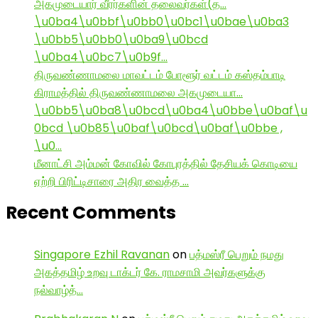
அகமுடையார் வீரர்களின் தலைவர்கள்(த…
\u0ba4\u0bbf\u0bb0\u0bc1\u0bae\u0ba3
\u0bb5\u0bb0\u0ba9\u0bcd
\u0ba4\u0bc7\u0b9f…
திருவண்ணாமலை மாவட்டம் போளூர் வட்டம் கஸ்தம்பாடி
கிராமத்தில் திருவண்ணாமலை அகமுடையா…
\u0bb5\u0ba8\u0bcd\u0ba4\u0bbe\u0baf\u
0bcd \u0b85\u0baf\u0bcd\u0baf\u0bbe ,
\u0…
மீனாட்சி அம்மன் கோவில் கோபுரத்தில் தேசியக் கொடியை
ஏற்றி பிரிட்டிசாரை அதிர வைத்த …
Recent Comments
Singapore Ezhil Ravanan
on
பத்மஸ்ரீ பெறும் நமது
அகத்தமிழ் உறவு டாக்டர் கே. ராமசாமி அவர்களுக்கு
நல்வாழ்த்…