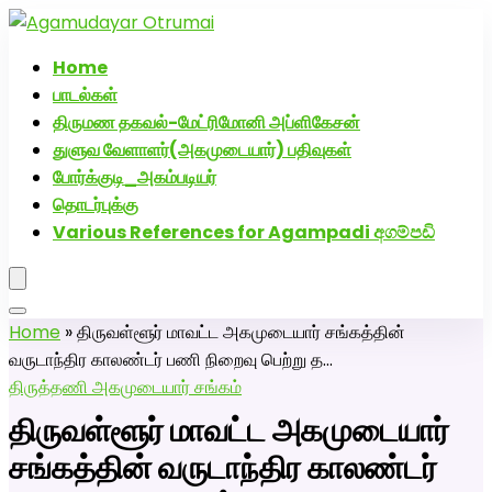
அகமுடையார் திருமண வரன்களுக்கு அகமுடையார்மேட்ரி-
பெண் வீட்டாருக்கு 100% இலவச திருமண சேவை! வாட்ஸப்
Home
எண்: 7200507629
பாடல்கள்
திருமண தகவல்-மேட்ரிமோனி அப்ளிகேசன்
துளுவ வேளாளர்(அகமுடையார்) பதிவுகள்
போர்க்குடி_அகம்படியர்
தொடர்புக்கு
Various References for Agampadi අගම්පඩි
Home
»
திருவள்ளூர் மாவட்ட அகமுடையார் சங்கத்தின்
வருடாந்திர காலண்டர் பணி நிறைவு பெற்று த…
திருத்தணி அகமுடையார் சங்கம்
திருவள்ளூர் மாவட்ட அகமுடையார்
சங்கத்தின் வருடாந்திர காலண்டர்