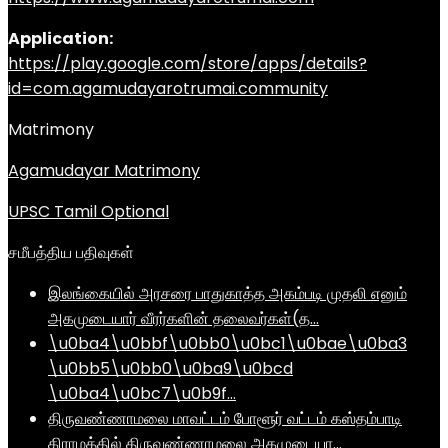
Application:
https://play.google.com/store/apps/details?
id=com.agamudayarotrumai.community
Matrimony
Agamudayar Matrimony
UPSC Tamil Optional
சமீபத்திய பதிவுகள்
இலங்கையில் அரசரை பாதுகாத்த அகம்படி முதலி எனும்
அகமுடையார் வீரர்களின் தலைவர்கள்(த…
\u0ba4\u0bbf\u0bb0\u0bc1\u0bae\u0ba3
\u0bb5\u0bb0\u0ba9\u0bcd
\u0ba4\u0bc7\u0b9f…
திருவண்ணாமலை மாவட்டம் போளூர் வட்டம் கஸ்தம்பாடி
கிராமத்தில் திருவண்ணாமலை அகமுடையா…