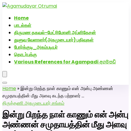
அகமுடையார் திருமண வரன்களுக்கு அகமுடையார்மேட்ரி-
பெண் வீட்டாருக்கு 100% இலவச திருமண சேவை! வாட்ஸப்
Home
எண்: 7200507629
பாடல்கள்
திருமண தகவல்-மேட்ரிமோனி அப்ளிகேசன்
துளுவ வேளாளர்(அகமுடையார்) பதிவுகள்
போர்க்குடி_அகம்படியர்
தொடர்புக்கு
Various References for Agampadi අගම්පඩි
Home
»
இன்று பிறந்த நாள் காணும் என் அன்பு அண்ணன்
சமுதாயத்தின் மீது அளவு கடந்த பற்றாளர் …
திருத்தணி அகமுடையார் சங்கம்
இன்று பிறந்த நாள் காணும் என் அன்பு
அண்ணன் சமுதாயத்தின் மீது அளவு