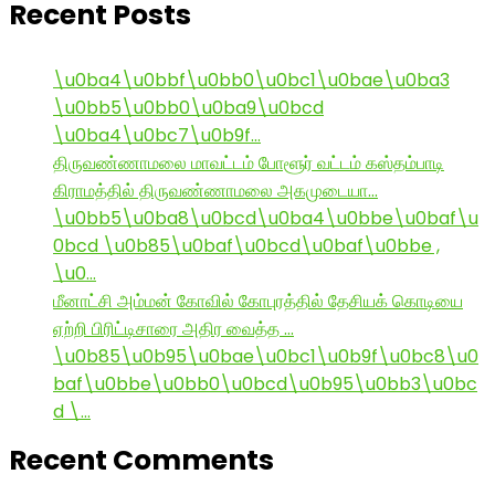
Recent Posts
\u0ba4\u0bbf\u0bb0\u0bc1\u0bae\u0ba3
\u0bb5\u0bb0\u0ba9\u0bcd
\u0ba4\u0bc7\u0b9f…
திருவண்ணாமலை மாவட்டம் போளூர் வட்டம் கஸ்தம்பாடி
கிராமத்தில் திருவண்ணாமலை அகமுடையா…
\u0bb5\u0ba8\u0bcd\u0ba4\u0bbe\u0baf\u
0bcd \u0b85\u0baf\u0bcd\u0baf\u0bbe ,
\u0…
மீனாட்சி அம்மன் கோவில் கோபுரத்தில் தேசியக் கொடியை
ஏற்றி பிரிட்டிசாரை அதிர வைத்த …
\u0b85\u0b95\u0bae\u0bc1\u0b9f\u0bc8\u0
baf\u0bbe\u0bb0\u0bcd\u0b95\u0bb3\u0bc
d \…
Recent Comments