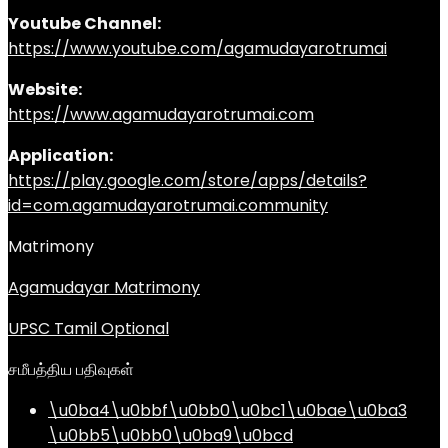
Youtube Channel:
https://www.youtube.com/agamudayarotrumai
Website:
https://www.agamudayarotrumai.com
Application:
https://play.google.com/store/apps/details?
id=com.agamudayarotrumai.community
Matrimony
Agamudayar Matrimony
UPSC Tamil Optional
சமீபத்திய பதிவுகள்
\u0ba4\u0bbf\u0bb0\u0bc1\u0bae\u0ba3
\u0bb5\u0bb0\u0ba9\u0bcd