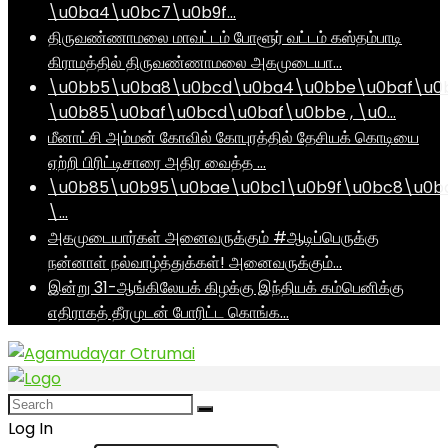
\u0ba4\u0bc7\u0b9f…
திருவண்ணாமலை மாவட்டம் போளூர் வட்டம் கஸ்தம்பாடி
கிராமத்தில் திருவண்ணாமலை அகமுடையா…
\u0bb5\u0ba8\u0bcd\u0ba4\u0bbe\u0baf\u0
\u0b85\u0baf\u0bcd\u0baf\u0bbe , \u0…
மீனாட்சி அம்மன் கோவில் கோபுரத்தில் தேசியக் கொடியை
ஏற்றி பிரிட்டிசாரை அதிர வைத்த …
\u0b85\u0b95\u0bae\u0bc1\u0b9f\u0bc8\u0b
\…
அகமுடையார்கள் அனைவருக்கும் #ஆடிப்பெருக்கு
நன்னாள் நல்வாழ்த்துக்கள்! அனைவருக்கும்…
இன்று 31-ஆங்கிலேயக் கிழக்கு இந்தியக் கம்பெனிக்கு
எதிராகத் தீரமுடன் போரிட்ட கொங்க…
Log In