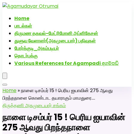
அகமுடையார் திருமண வரன்களுக்கு அகமுடையார்மேட்ரி-
பெண் வீட்டாருக்கு 100% இலவச திருமண சேவை! வாட்ஸப்
Home
எண்: 7200507629
பாடல்கள்
திருமண தகவல்-மேட்ரிமோனி அப்ளிகேசன்
துளுவ வேளாளர்(அகமுடையார்) பதிவுகள்
போர்க்குடி_அகம்படியர்
தொடர்புக்கு
Various References for Agampadi අගම්පඩි
Home
»
நாளை டிசம்பர் 15 ! பெரிய ஐயாவின் 275 ஆவது
பிறந்தநாளை கொண்டாட தயாராகும் மாமதுரை….
திருத்தணி அகமுடையார் சங்கம்
நாளை டிசம்பர் 15 ! பெரிய ஐயாவின்
275 ஆவது பிறந்தநாளை