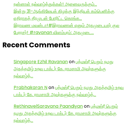
நன்னாள் நல்வாழ்த்துக்கள்! அனைவருக்கும்…
இன்று 31-ஆங்கிலேயக் கிழக்கு இந்தியக் கம்பெனிக்கு
எதிராகத் தீரமுடன் போரிட்ட கொங்க…
இராவண மவன்டா!#இராவணன் எனும் அகமுடையார் குல
பேரரசர்! #ravanan விளம்பரம்: அகமுடை…
Recent Comments
Singapore Ezhil Ravanan
on
பத்மஸ்ரீ பெறும் நமது
அகத்தமிழ் உறவு டாக்டர் கே. ராமசாமி அவர்களுக்கு
நல்வாழ்த்…
Prabhakaran N
on
பத்மஸ்ரீ பெறும் நமது அகத்தமிழ் உறவு
டாக்டர் கே. ராமசாமி அவர்களுக்கு நல்வாழ்த்…
RethinavelSaravana Paandiyan
on
பத்மஸ்ரீ பெறும்
நமது அகத்தமிழ் உறவு டாக்டர் கே. ராமசாமி அவர்களுக்கு
நல்வாழ்த்…