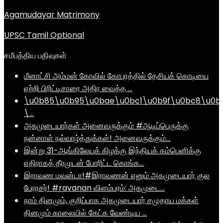
Agamudayar Matrimony
UPSC Tamil Optional
சமீபத்திய பதிவுகள்
மீனாட்சி அம்மன் கோவில் கோபுரத்தில் தேசியக் கொடியை
ஏற்றி பிரிட்டிசாரை அதிர வைத்த …
\u0b85\u0b95\u0bae\u0bc1\u0b9f\u0bc8\u0b
\…
அகமுடையார்கள் அனைவருக்கும் #ஆடிப்பெருக்கு
நன்னாள் நல்வாழ்த்துக்கள்! அனைவருக்கும்…
இன்று 31-ஆங்கிலேயக் கிழக்கு இந்தியக் கம்பெனிக்கு
எதிராகத் தீரமுடன் போரிட்ட கொங்க…
இராவண மவன்டா!#இராவணன் எனும் அகமுடையார் குல
பேரரசர்! #ravanan விளம்பரம்: அகமுடை…
நாம் தினமும், குறிப்பாக அகமுடையார் சமுதாய மக்கள்
தினமும் காலையில் கேட்க வேண்டிய …