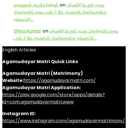
சரவணன் ராமச்சந்திரன்
on
பத்மஸ்ரீ பெறும் நமது
அகத்தமிழ் உறவு டாக்டர் கே. ராமசாமி அவர்களுக்கு
நல்வாழ்த்…
Shiva Kumar
on
பத்மஸ்ரீ பெறும் நமது அகத்தமிழ் உறவு
டாக்டர் கே. ராமசாமி அவர்களுக்கு நல்வாழ்த்…
English Articles
Agamudayar Matri Quick Links
Agamudayar Matri (Matrimony)
Website:
https://agamudayarmatri.com/
Agamudayar Matri Application:
https://play.google.com/store/apps/details?
id=com.agamudayarmatri.www
Instagram ID:
https://www.instagram.com/agamudayarmatrimony/