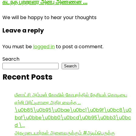
கடந்த பற்றாளர் அன்பு அண்ணன் …
We will be happy to hear your thoughts
Leave a reply
You must be
logged in
to post a comment.
Search
Search
Recent Posts
மீனாட்சி அம்மன் கோவில் கோபுரத்தில் தேசியக் கொடியை
ஏற்றி பிரிட்டிசாரை அதிர வைத்த …
\u0b85\u0b95\u0bae\u0bc1\u0b9f\u0bc8\u0
baf\u0bbe\u0bb0\u0bcd\u0b95\u0bb3\u0bc
d \…
அகமுடையார்கள் அனைவருக்கும் #ஆடிப்பெருக்கு