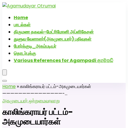
அகமுடையார் திருமண வரன்களுக்கு அகமுடையார்மேட்ரி-பெண்
திருமண சேவை! வாட்ஸப் எண்: 72005
Home
பாடல்கள்
திருமண தகவல்-மேட்ரிமோனி அப்ளிகேசன்
துளுவ வேளாளர்(அகமுடையார்) பதிவுகள்
போர்க்குடி_அகம்படியர்
தொடர்புக்கு
Various References for Agampadi අගම්පඩි
Home
»
காலிங்கராயர் பட்டம்-அகமுடையார்கள்
———————————————-…
அகமுடையார் ஒற்றுமை
வரலாறு
காலிங்கராயர் பட்டம்-
அகமுடையார்கள்