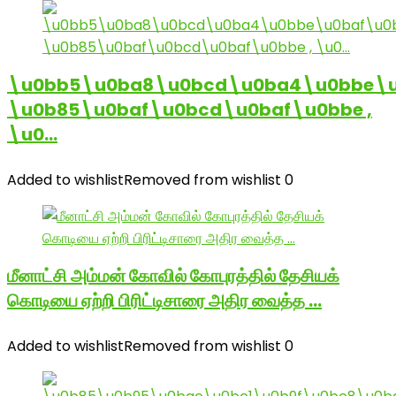
\u0bb5\u0ba8\u0bcd\u0ba4\u0bbe\u
\u0b85\u0baf\u0bcd\u0baf\u0bbe ,
\u0…
Added to wishlist
Removed from wishlist
0
மீனாட்சி அம்மன் கோவில் கோபுரத்தில் தேசியக்
கொடியை ஏற்றி பிரிட்டிசாரை அதிர வைத்த …
Added to wishlist
Removed from wishlist
0