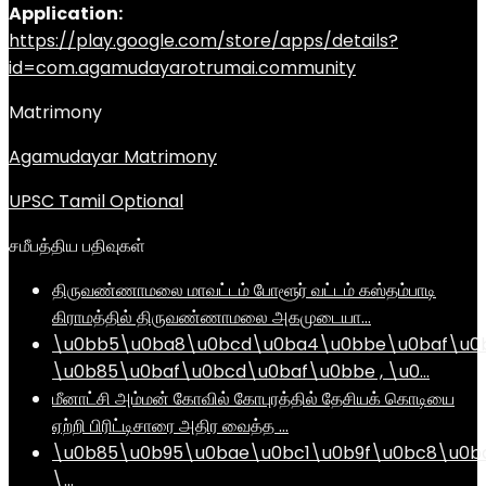
Application:
https://play.google.com/store/apps/details?
id=com.agamudayarotrumai.community
Matrimony
Agamudayar Matrimony
UPSC Tamil Optional
சமீபத்திய பதிவுகள்
திருவண்ணாமலை மாவட்டம் போளூர் வட்டம் கஸ்தம்பாடி
கிராமத்தில் திருவண்ணாமலை அகமுடையா…
\u0bb5\u0ba8\u0bcd\u0ba4\u0bbe\u0baf\u0
\u0b85\u0baf\u0bcd\u0baf\u0bbe , \u0…
மீனாட்சி அம்மன் கோவில் கோபுரத்தில் தேசியக் கொடியை
ஏற்றி பிரிட்டிசாரை அதிர வைத்த …
\u0b85\u0b95\u0bae\u0bc1\u0b9f\u0bc8\u0b
\…