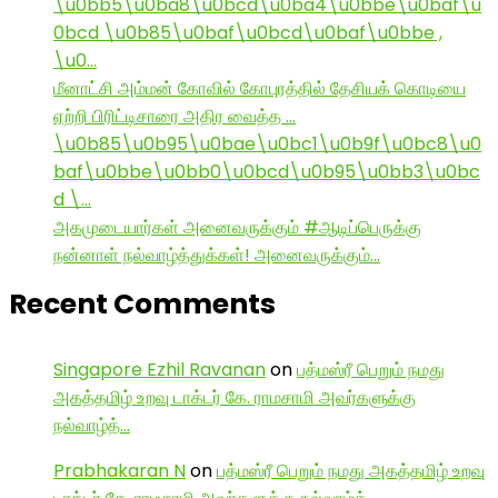
\u0bb5\u0ba8\u0bcd\u0ba4\u0bbe\u0baf\u
0bcd \u0b85\u0baf\u0bcd\u0baf\u0bbe ,
\u0…
மீனாட்சி அம்மன் கோவில் கோபுரத்தில் தேசியக் கொடியை
ஏற்றி பிரிட்டிசாரை அதிர வைத்த …
\u0b85\u0b95\u0bae\u0bc1\u0b9f\u0bc8\u0
baf\u0bbe\u0bb0\u0bcd\u0b95\u0bb3\u0bc
d \…
அகமுடையார்கள் அனைவருக்கும் #ஆடிப்பெருக்கு
நன்னாள் நல்வாழ்த்துக்கள்! அனைவருக்கும்…
Recent Comments
Singapore Ezhil Ravanan
on
பத்மஸ்ரீ பெறும் நமது
அகத்தமிழ் உறவு டாக்டர் கே. ராமசாமி அவர்களுக்கு
நல்வாழ்த்…
Prabhakaran N
on
பத்மஸ்ரீ பெறும் நமது அகத்தமிழ் உறவு