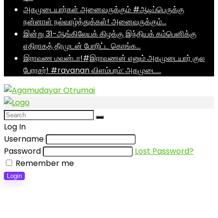
அகமுடையார்கள் அனைவருக்கும் #ஆடிப்பெருக்கு
நன்னாள் நல்வாழ்த்துக்கள்! அனைவருக்கும்…
இன்று 31-ஆங்கிலேயக் கிழக்கு இந்தியக் கம்பெனிக்கு
எதிராகத் தீரமுடன் போரிட்ட கொங்க…
இராவண மவன்டா!#இராவணன் எனும் அகமுடையார் குல
பேரரசர்! #ravanan விளம்பரம்: அகமுடை…
Log In
Username
Password
Lost Password?
Remember me
Login