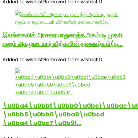
Added to wishlist
Removed from wishlist
0
இலங்கையில் அரசரை பாதுகாத்த அகம்படி முதலி
எனும் அகமுடையார் வீரர்களின் தலைவர்கள்(த…
Added to wishlist
Removed from wishlist
0
\u0ba4\u0bbf\u0bb0\u0bc1\u0bae\u
\u0bb5\u0bb0\u0ba9\u0bcd
\u0ba4\u0bc7\u0b9f…