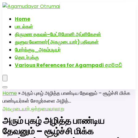
அகமுடையார் திருமண வரன்கள
Home
பாடல்கள்
திருமண தகவல்-மேட்ரிமோனி அப்ளிகேசன்
துளுவ வேளாளர்(அகமுடையார்) பதிவுகள்
போர்க்குடி_அகம்படியர்
தொடர்புக்கு
Various References for Agampadi අගම්පඩි
Home
»
அரும் புகழ் அழித்த பாண்டிய தேவனும் – சூழ்ச்சி மிக்க
பாண்டியர்கள் சோழர்களை அழித்…
அகமுடையார் ஒற்றுமை
வரலாறு
அரும் புகழ் அழித்த பாண்டிய
தேவனும் – சூழ்ச்சி மிக்க