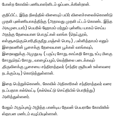
போன்ற கோவில் பணியாளர்ளிடம் ஒப்படைக்கின்றான்.
குறிப்பிட்ட இந்த நிலத்தில் விளையும் பயிர் விளைச்சலைக்கொண்டு
முதலி புண்ணியாகத்திற்கு (அதாவது முதலி பட்டம் கொண்ட இந்த
அகமுடையார்) பெயரில் ஹோமம் மற்றும் புன்னிய யாகம் செய்ய
அதற்கு தேவையான பொருட்கள் வாங்க (நெய்,நூல்,
எள்ளு,கடுகு,பொரி,திருநீறு ,மஞ்சள் பொடி) , பள்ளித்தாமம் எனும்
இறைவனின் பூசைக்கு தேவையான பூக்கள் வாங்கவும்,
இறைவனுக்கு அமுதுபடி ( பருப்பு சோறு, காய்கறி சோறு, உப்பு மிளகு
சோறு,நெய் சோறு , வாழைப்பழம், வெற்றிலை படைக்கவும்
,திருவிளக்கு பூசையை சந்திராத்தவர் (சந்திர சூரியன் உள்ளவரை
நடக்கும்படி) கொடுத்துள்ளான்.
இதை பெற்றுக்கொண்ட கோவில் அதிகாரிகள் சந்திராத்தவர் வரை
நடப்பதாக கல்வெட்டி (கல்வெட்டு செய்தியில் பொறித்து)
அளித்துள்ளனர்.
மேலும் அரும்புகழ் அழித்த பாண்டிய தேவன் பெயராலே கோவிலில்
ஸ்தாபன மண்டம் எழுப்பியுள்ளான்.