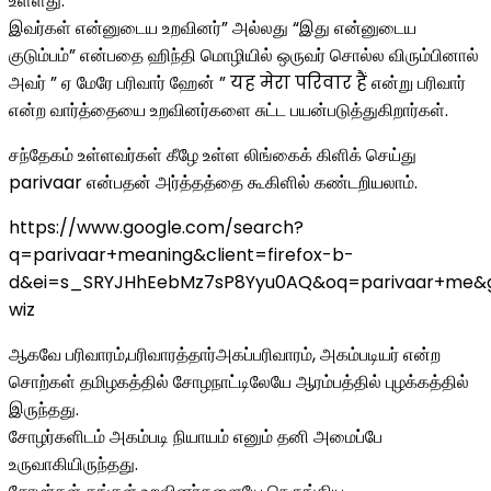
உள்ள்து.
இவர்கள் என்னுடைய உறவினர்” அல்லது “இது என்னுடைய
குடும்பம்” என்பதை ஹிந்தி மொழியில் ஒருவர் சொல்ல விரும்பினால்
அவர் ” ஏ மேரே பரிவார் ஹேன் ” यह मेरा परिवार हैं என்று பரிவார்
என்ற வார்த்தையை உறவினர்களை சுட்ட பயன்படுத்துகிறார்கள்.
சந்தேகம் உள்ளவர்கள் கீழே உள்ள லிங்கைக் கிளிக் செய்து
parivaar என்பதன் அர்த்தத்தை கூகிளில் கண்டறியலாம்.
https://www.google.com/search?
q=parivaar+meaning&client=firefox-b-
d&ei=s_SRYJHhEebMz7sP8Yyu0AQ&oq=parivaar+me
wiz
ஆகவே பரிவாரம்,பரிவாரத்தார்அகப்பரிவாரம், அகம்படியர் என்ற
சொற்கள் தமிழகத்தில் சோழநாட்டிலேயே ஆரம்பத்தில் புழக்கத்தில்
இருந்தது.
சோழர்களிடம் அகம்படி நியாயம் எனும் தனி அமைப்பே
உருவாகியிருந்தது.