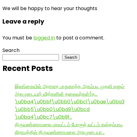
We will be happy to hear your thoughts
Leave a reply
You must be
logged in
to post a comment.
Search
Search
Recent Posts
இலங்கையில் அரசரை பாதுகாத்த அகம்படி முதலி எனும்
அகமுடையார் வீரர்களின் தலைவர்கள்(த…
\u0ba4\u0bbf\u0bb0\u0bc1\u0bae\u0ba3
\u0bb5\u0bb0\u0ba9\u0bcd
\u0ba4\u0bc7\u0b9f…
திருவண்ணாமலை மாவட்டம் போளூர் வட்டம் கஸ்தம்பாடி
கிராமத்தில் திருவண்ணாமலை அகமுடையா…