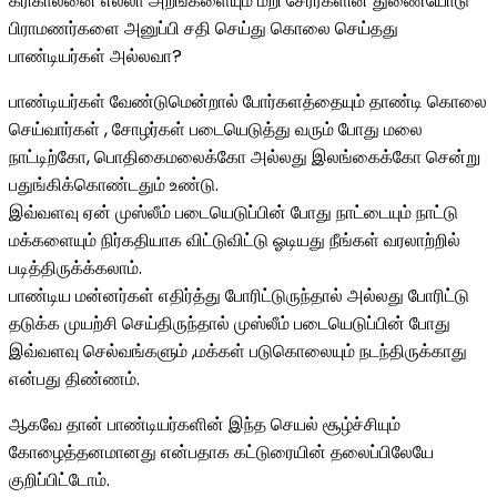
கரிகாலனை எல்லா அறங்களையும் மீறி சேரர்களின் துணையோடு
பிராமணர்களை அனுப்பி சதி செய்து கொலை செய்தது
பாண்டியர்கள் அல்லவா?
பாண்டியர்கள் வேண்டுமென்றால் போர்களத்தையும் தாண்டி கொலை
செய்வார்கள் , சோழர்கள் படையெடுத்து வரும் போது மலை
நாட்டிற்கோ, பொதிகைமலைக்கோ அல்லது இலங்கைக்கோ சென்று
பதுங்கிக்கொண்டதும் உண்டு.
இவ்வளவு ஏன் முஸ்லீம் படையெடுப்பின் போது நாட்டையும் நாட்டு
மக்களையும் நிர்கதியாக விட்டுவிட்டு ஓடியது நீங்கள் வரலாற்றில்
படித்திருக்க்கலாம்.
பாண்டிய மன்னர்கள் எதிர்த்து போரிட்டுருந்தால் அல்லது போரிட்டு
தடுக்க முயற்சி செய்திருந்தால் முஸ்லீம் படையெடுப்பின் போது
இவ்வளவு செல்வங்களும் ,மக்கள் படுகொலையும் நடந்திருக்காது
என்பது திண்ணம்.
ஆகவே தான் பாண்டியர்களின் இந்த செயல் சூழ்ச்சியும்
கோழைத்தனமானது என்பதாக கட்டுரையின் தலைப்பிலேயே
குறிப்பிட்டோம்.