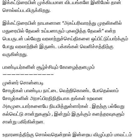
இக்கட்டுரையின் முக்கியமான விடயங்களே இனிமேல் தான்
சொல்லப்படவிருக்கிறது.
இக்கட்டுரையின் நாயகனான “அகப்பரிவாரத்து முதலிகளில்
மதுரையில் தேவன் உய்யனாரும் புகலழித்த தேவன்” என்ற
பெயருடன் பல்வேறு வரலாற்றுச்செய்திகளை ஒப்பிட்டுப்பார்க்கும்
போது வரலாற்றின் இருண்ட பக்கங்கள் வெளிச்சத்திற்கு
வருகின்றது.
பாண்டியர்களின் சூழ்ச்சியும் கோழைத்தனமும்
———————————–
முன்னர் சொன்னபடி
சோழர்கள் பாண்டிய நாட்டை வெற்றிகொண்ட போதெல்லாம்
சோழர்களின் அரசப்பிரதிநிதியாக தங்கள் உறவான
அகமுடையார்களையே நியமித்துள்ளார்கள் . இதற்கு பல்வேறு
கல்வெட்டு சான்றுகளும் , இன்றும் இருக்கும் களத்தரவுகளும்
சான்று பகிர்கின்றன.
உதாரணத்திற்கு சொல்வதென்றால் இன்றைய விழுப்புரம் மாவட்டம்