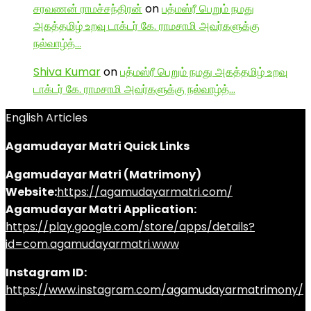
சரவணன் ராமச்சந்திரன்
on
பத்மஸ்ரீ பெறும் நமது
அகத்தமிழ் உறவு டாக்டர் கே. ராமசாமி அவர்களுக்கு
நல்வாழ்த்…
Shiva Kumar
on
பத்மஸ்ரீ பெறும் நமது அகத்தமிழ் உறவு
டாக்டர் கே. ராமசாமி அவர்களுக்கு நல்வாழ்த்…
English Articles
Agamudayar Matri Quick Links
Agamudayar Matri (Matrimony)
Website:
https://agamudayarmatri.com/
Agamudayar Matri Application:
https://play.google.com/store/apps/details?
id=com.agamudayarmatri.www
Instagram ID:
https://www.instagram.com/agamudayarmatrimony/