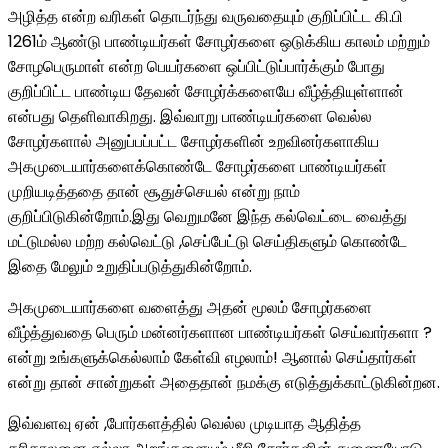
அழித்த என்ற வரிகள் தொடர்ந்து வருவதையும் குறிப்பிட்ட கி.பி
1261ம் ஆண்டு பாண்டியர்கள் சோழர்களை ஒடுக்கிய காலம் மற்றும்
சோழபெருமாள் என்ற பெயர்களை ஒப்பிட்டுப்பார்க்கும் போது
குறிப்பிட்ட பாண்டிய தேவன் சோழர்க்களையே வீழ்த்தியுள்ளான்
என்பது தெளிவாகிறது. இவ்வாறு பாண்டியர்களை வெல்ல
சோழர்களால் அனுப்பப்பட்ட சோழர்களின் உறவினர்களாகிய
அகமுடையார்களைக்கொண்டே சோழர்களை பாண்டியர்கள்
முறியடித்ததை தான் சூதுச்செயல் என்று நாம்
குறிப்பிடுகின்றோம்.இது வெறுமனே இந்த கல்வெட்டை வைத்து
மட்டுமல்ல மற்ற கல்வெட்டு ,செப்பேட்டு செய்திகளும் கொண்டே
இதை மேலும் உறுதிப்படுத்துகின்றோம்.
அகமுடையார்களை வளைத்து அதன் மூலம் சோழர்களை
வீழ்த்துவதை பெரும் மன்னர்களான பாண்டியர்கள் செய்வார்களா ?
என்று உங்களுக்கெல்லாம் கேள்வி எழலாம்! ஆனால் செய்தார்கள்
என்று தான் சான்றுகள் அதைதான் நமக்கு எடுத்துக்காட்டுகின்றன.
இவ்வளவு ஏன் ,போர்களத்தில் வெல்ல முடியாத ஆதித்த