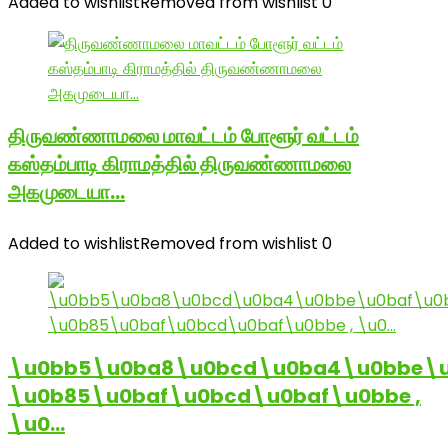
Added to wishlist
Removed from wishlist
0
திருவண்ணாமலை மாவட்டம் போளூர் வட்டம்
கஸ்தம்பாடி கிராமத்தில் திருவண்ணாமலை
அகமுடையா…
Added to wishlist
Removed from wishlist
0
\u0bb5\u0ba8\u0bcd\u0ba4\u0bbe\u
\u0b85\u0baf\u0bcd\u0baf\u0bbe ,
\u0…