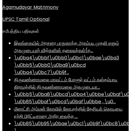
Agamudayar Matrimony
UPSC Tamil Optional
சமீபத்திய பதிவுகள்
இலங்கையில் அரசரை பாதுகாத்த அகம்படி முதலி எனும்
அகமுடையார் வீரர்களின் தலைவர்கள்(த…
\u0ba4\u0bbf\u0bb0\u0bc1\u0bae\u0ba3
\u0bb5\u0bb0\u0ba9\u0bcd
\u0ba4\u0bc7\u0b9f…
திருவண்ணாமலை மாவட்டம் போளூர் வட்டம் கஸ்தம்பாடி
கிராமத்தில் திருவண்ணாமலை அகமுடையா…
\u0bb5\u0ba8\u0bcd\u0ba4\u0bbe\u0baf\u0
\u0b85\u0baf\u0bcd\u0baf\u0bbe , \u0…
மீனாட்சி அம்மன் கோவில் கோபுரத்தில் தேசியக் கொடியை
ஏற்றி பிரிட்டிசாரை அதிர வைத்த …
\u0b85\u0b95\u0bae\u0bc1\u0b9f\u0bc8\u0b
\…