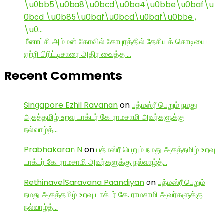
\u0bb5\u0ba8\u0bcd\u0ba4\u0bbe\u0baf\u
0bcd \u0b85\u0baf\u0bcd\u0baf\u0bbe ,
\u0…
மீனாட்சி அம்மன் கோவில் கோபுரத்தில் தேசியக் கொடியை
ஏற்றி பிரிட்டிசாரை அதிர வைத்த …
Recent Comments
Singapore Ezhil Ravanan
on
பத்மஸ்ரீ பெறும் நமது
அகத்தமிழ் உறவு டாக்டர் கே. ராமசாமி அவர்களுக்கு
நல்வாழ்த்…
Prabhakaran N
on
பத்மஸ்ரீ பெறும் நமது அகத்தமிழ் உறவு
டாக்டர் கே. ராமசாமி அவர்களுக்கு நல்வாழ்த்…
RethinavelSaravana Paandiyan
on
பத்மஸ்ரீ பெறும்
நமது அகத்தமிழ் உறவு டாக்டர் கே. ராமசாமி அவர்களுக்கு
நல்வாழ்த்…