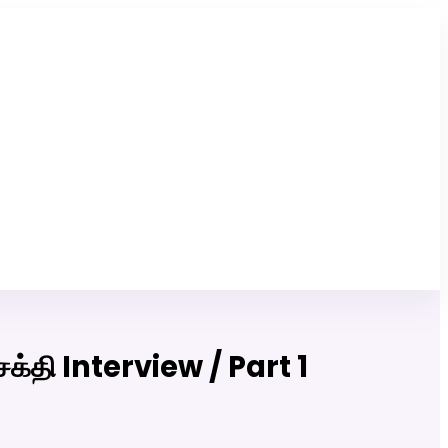
Click Here to Download Matrimony App
சக்தி Interview / Part 1