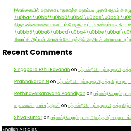
இலங்கையில் அரசரை பாதுகாத்த அகம்படி முதலி எனும் அகமு
\u0ba4\u0bbf\u0bb0\u0bc1\u0bae\u0ba3 \u0
திருவண்ணாமலை மாவட்டம் போளூர் வட்டம் கஸ்தம்பாடி கி
\u0bb5\u0ba8\u0bcd\u0ba4\u0bbe\u0baf\u0bc
மீனாட்சி அம்மன் கோவில் கோபுரத்தில் தேசியக் கொடியை ஏற்ற
Recent Comments
Singapore Ezhil Ravanan
on
பத்மஸ்ரீ பெறும் நமது அகத்த
Prabhakaran N
on
பத்மஸ்ரீ பெறும் நமது அகத்தமிழ் உறவு 
RethinavelSaravana Paandiyan
on
பத்மஸ்ரீ பெறும் நம
சரவணன் ராமச்சந்திரன்
on
பத்மஸ்ரீ பெறும் நமது அகத்தமிழ் 
Shiva Kumar
on
பத்மஸ்ரீ பெறும் நமது அகத்தமிழ் உறவு டாக்
English Articles