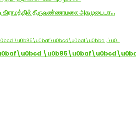
ாடி கிராமத்தில் திருவண்ணாமலை அகமுடையா…
baf\u0bcd \u0b85\u0baf\u0bcd\u0baf