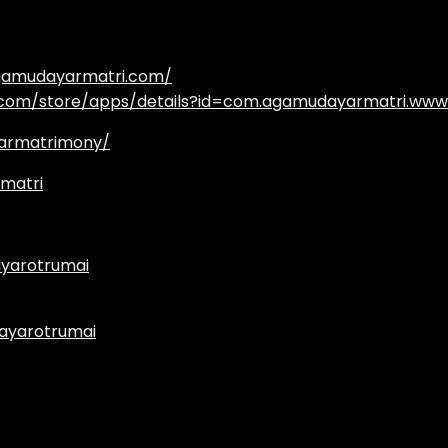
agamudayarmatri.com/
e.com/store/apps/details?id=com.agamudayarmatri.www
armatrimony/
matri
yarotrumai
ayarotrumai