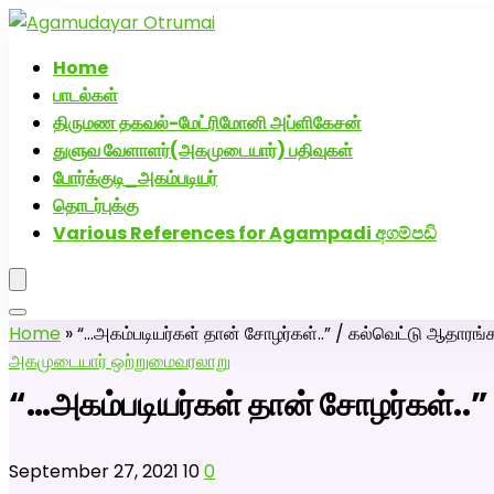
அகமுடையார் திருமண வரன்களுக்கு அகமுடையார்மேட்
Home
பாடல்கள்
திருமண தகவல்-மேட்ரிமோனி அப்ளிகேசன்
துளுவ வேளாளர்(அகமுடையார்) பதிவுகள்
போர்க்குடி_அகம்படியர்
தொடர்புக்கு
Various References for Agampadi අගම්පඩි
Home
»
“…அகம்படியர்கள் தான் சோழர்கள்..” / கல்வெட்டு ஆதாரங்க
அகமுடையார் ஒற்றுமை
வரலாறு
“…அகம்படியர்கள் தான் சோழர்கள்..” 
September 27, 2021
10
0