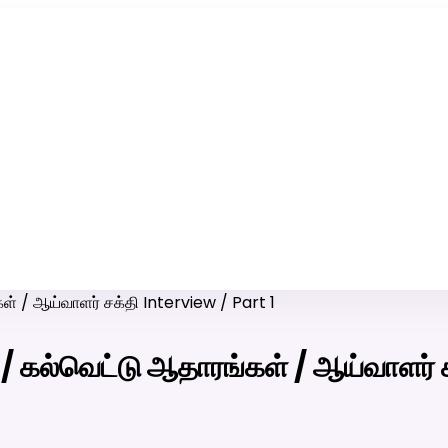
ரி-பெண் வீட்டாருக்கு 100% இலவச திருமண சேவை! வாட்ஸப் எண்:
7200507629
ள் / ஆய்வாளர் சக்தி Interview / Part 1
/ கல்வெட்டு ஆதாரங்கள் / ஆய்வாளர் 