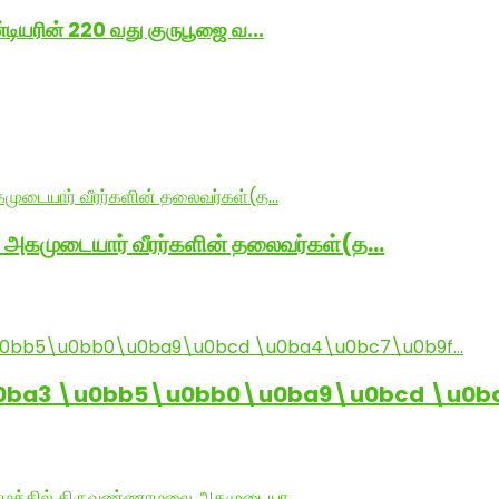
்டியரின் 220 வது குருபூஜை வ...
் அகமுடையார் வீரர்களின் தலைவர்கள்(த…
0ba3 \u0bb5\u0bb0\u0ba9\u0bcd \u0b