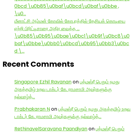
0bcd \u0b85\u0baf\u0bcd\u0baf\u0bbe ,
\u0…
மீனாட்சி அம்மன் கோவில் கோபுரத்தில் தேசியக் கொடியை
ஏற்றி பிரிட்டிசாரை அதிர வைத்த …
\u0b85\u0b95\u0bae\u0bc1\u0b9f\u0bc8\u0
baf\u0bbe\u0bb0\u0bcd\u0b95\u0bb3\u0bc
d \…
Recent Comments
Singapore Ezhil Ravanan
on
பத்மஸ்ரீ பெறும் நமது
அகத்தமிழ் உறவு டாக்டர் கே. ராமசாமி அவர்களுக்கு
நல்வாழ்த்…
Prabhakaran N
on
பத்மஸ்ரீ பெறும் நமது அகத்தமிழ் உறவு
டாக்டர் கே. ராமசாமி அவர்களுக்கு நல்வாழ்த்…
RethinavelSaravana Paandiyan
on
பத்மஸ்ரீ பெறும்