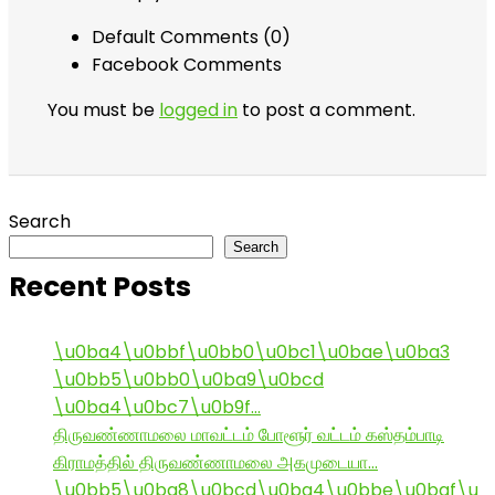
Default Comments (0)
Facebook Comments
You must be
logged in
to post a comment.
Search
Search
Recent Posts
\u0ba4\u0bbf\u0bb0\u0bc1\u0bae\u0ba3
\u0bb5\u0bb0\u0ba9\u0bcd
\u0ba4\u0bc7\u0b9f…
திருவண்ணாமலை மாவட்டம் போளூர் வட்டம் கஸ்தம்பாடி
கிராமத்தில் திருவண்ணாமலை அகமுடையா…
\u0bb5\u0ba8\u0bcd\u0ba4\u0bbe\u0baf\u