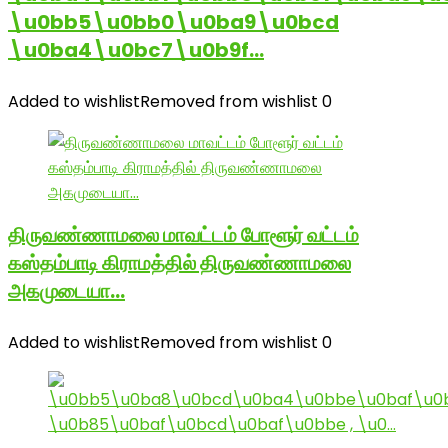
\u0bb5\u0bb0\u0ba9\u0bcd
\u0ba4\u0bc7\u0b9f…
Added to wishlist
Removed from wishlist
0
திருவண்ணாமலை மாவட்டம் போளூர் வட்டம்
கஸ்தம்பாடி கிராமத்தில் திருவண்ணாமலை
அகமுடையா…
Added to wishlist
Removed from wishlist
0