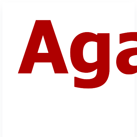
அகமுடையார் திருமண வரன்கள