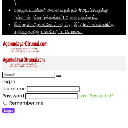
\…
அகமுடையார்கள் அனைவருக்கும் #ஆடிப்பெருக்கு
நன்னாள் நல்வாழ்த்துக்கள்! அனைவருக்கும்…
இன்று 31-ஆங்கிலேயக் கிழக்கு இந்தியக் கம்பெனிக்கு
எதிராகத் தீரமுடன் போரிட்ட கொங்க…
Log In
Username
Password
Lost Password?
Remember me
Login