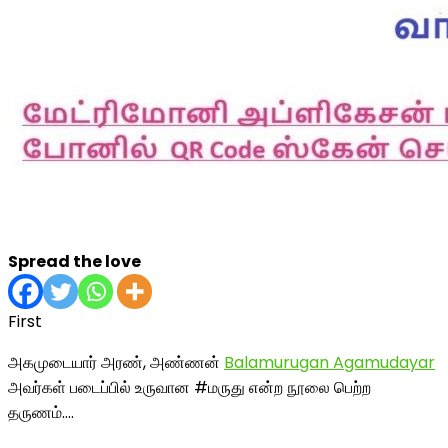
Spread the love
First
அகமுடையார் அரண், அண்ணன்
Balamurugan Agamudayar
அவர்கள் படைப்பில் உருவான #மருது என்ற நூலை பெற்ற
தருணம்….