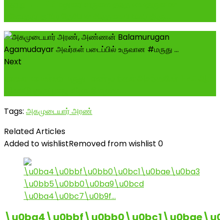
நேற்று 1/7/23 மதுரை வருகை தந்த எனதருமைச்
சகோதரர்,தமிழ் தேசியச் சிந்தனையாளர் திரு...
Next
நாளை மாமன்னர் மருது பாண்டியர்கள் அவர்களின் 275 ஆம்
ஆண்டு குருபூஜை விழா நிகழ்ச்ச...
Tags:
அகமுடையார் அரண்
Related Articles
Added to wishlist
Removed from wishlist
0
\u0ba4\u0bbf\u0bb0\u0bc1\u0bae\u