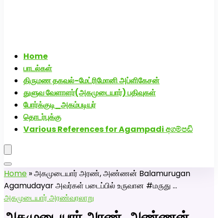
Home
பாடல்கள்
திருமண தகவல்-மேட்ரிமோனி அப்ளிகேசன்
துளுவ வேளாளர்(அகமுடையார்) பதிவுகள்
போர்க்குடி_அகம்படியர்
தொடர்புக்கு
Various References for Agampadi අගම්පඩි
Home
»
அகமுடையார் அரண், அண்ணன் Balamurugan
Agamudayar அவர்கள் படைப்பில் உருவான #மருது …
அகமுடையார் அரண்
வரலாறு
அகமுடையார் அரண், அண்ணன்