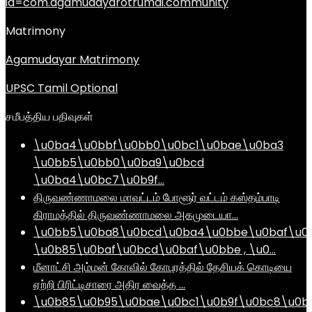
id=com.agamudayarotrumai.community
Matrimony
Agamudayar Matrimony
UPSC Tamil Optional
சமீபத்திய பதிவுகள்
\u0ba4\u0bbf\u0bb0\u0bc1\u0bae\u0ba3
\u0bb5\u0bb0\u0ba9\u0bcd
\u0ba4\u0bc7\u0b9f…
திருவண்ணாமலை மாவட்டம் போளூர் வட்டம் கஸ்தம்பாடி
கிராமத்தில் திருவண்ணாமலை அகமுடையா…
\u0bb5\u0ba8\u0bcd\u0ba4\u0bbe\u0baf\u0
\u0b85\u0baf\u0bcd\u0baf\u0bbe , \u0…
மீனாட்சி அம்மன் கோவில் கோபுரத்தில் தேசியக் கொடியை
ஏற்றி பிரிட்டிசாரை அதிர வைத்த …
\u0b85\u0b95\u0bae\u0bc1\u0b9f\u0bc8\u0b