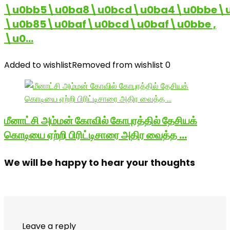
\u0bb5\u0ba8\u0bcd\u0ba4\u0bbe\u
\u0b85\u0baf\u0bcd\u0baf\u0bbe ,
\u0…
Added to wishlist
Removed from wishlist
0
மீனாட்சி அம்மன் கோவில் கோபுரத்தில் தேசியக்
கொடியை ஏற்றி பிரிட்டிசாரை அதிர வைத்த …
We will be happy to hear your thoughts
Leave a reply