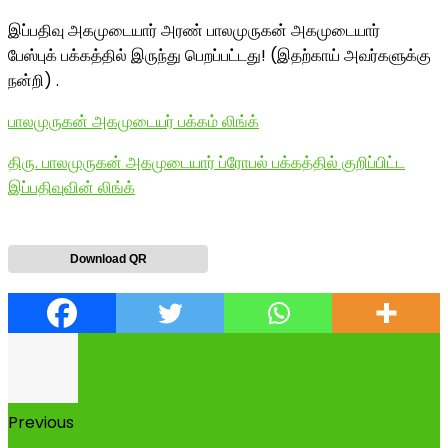
இப்பதிவு அகமுடையார் அரண் பாலமுருகன் அகமுடையார்
பேஸ்புக் பக்கத்தில் இருந்து பெறப்பட்டது! (இதற்காய் அவர்களுக்கு
நன்றி) .
பாலமுருகன் அகமுடையர் பக்கம் லிங்க்
திரு. பாலமுருகன் அகமுடையார் ப்ரோபல் பக்கத்தில் குறிப்பிட்ட
இப்பதிவுவின் லிங்க்
Download QR
Previous