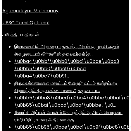
Agamudayar Matrimony
UPSC Tamil Optional
சமீபத்திய பதிவுகள்
இலங்கையில் அரசரை பாதுகாத்த அகம்படி முதலி எனும்
அகமுடையார் வீரர்களின் தலைவர்கள்(த…
\u0ba4\u0bbf\u0bb0\u0bc1\u0bae\u0ba3
\u0bb5\u0bb0\u0ba9\u0bcd
\u0ba4\u0bc7\u0b9f…
திருவண்ணாமலை மாவட்டம் போளூர் வட்டம் கஸ்தம்பாடி
கிராமத்தில் திருவண்ணாமலை அகமுடையா…
\u0bb5\u0ba8\u0bcd\u0ba4\u0bbe\u0baf\u0
\u0b85\u0baf\u0bcd\u0baf\u0bbe , \u0…
மீனாட்சி அம்மன் கோவில் கோபுரத்தில் தேசியக் கொடியை
ஏற்றி பிரிட்டிசாரை அதிர வைத்த …
\u0b85\u0b95\u0bae\u0bc1\u0b9f\u0bc8\u0b