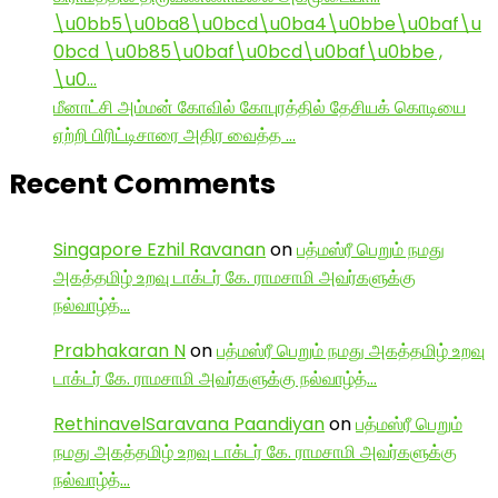
\u0bb5\u0ba8\u0bcd\u0ba4\u0bbe\u0baf\u
0bcd \u0b85\u0baf\u0bcd\u0baf\u0bbe ,
\u0…
மீனாட்சி அம்மன் கோவில் கோபுரத்தில் தேசியக் கொடியை
ஏற்றி பிரிட்டிசாரை அதிர வைத்த …
Recent Comments
Singapore Ezhil Ravanan
on
பத்மஸ்ரீ பெறும் நமது
அகத்தமிழ் உறவு டாக்டர் கே. ராமசாமி அவர்களுக்கு
நல்வாழ்த்…
Prabhakaran N
on
பத்மஸ்ரீ பெறும் நமது அகத்தமிழ் உறவு
டாக்டர் கே. ராமசாமி அவர்களுக்கு நல்வாழ்த்…
RethinavelSaravana Paandiyan
on
பத்மஸ்ரீ பெறும்
நமது அகத்தமிழ் உறவு டாக்டர் கே. ராமசாமி அவர்களுக்கு
நல்வாழ்த்…