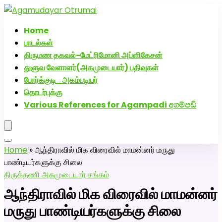
அகமுடையார் திருமண வரன்களுக்கு அகமுடையார்மேட்ரி-
பெண் வீட்டாருக்கு 100% இலவச திருமண சேவை! வாட்ஸப்
Home
எண்: 7200507629
பாடல்கள்
திருமண தகவல்-மேட்ரிமோனி அப்ளிகேசன்
துளுவ வேளாளர்(அகமுடையார்) பதிவுகள்
போர்க்குடி_அகம்படியர்
தொடர்புக்கு
Various References for Agampadi අගම්පඩි
Home
»
ஆந்திராவில் மிக விரைவில் மாமன்னர் மருது
பாண்டியர்களுக்கு சிலை
திருத்தணி அகமுடையார் சங்கம்
ஆந்திராவில் மிக விரைவில் மாமன்னர்
மருது பாண்டியர்களுக்கு சிலை