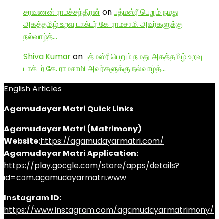
சரவணன் ராமச்சந்திரன்
on
பத்மஸ்ரீ பெறும் நமது
அகத்தமிழ் உறவு டாக்டர் கே. ராமசாமி அவர்களுக்கு
நல்வாழ்த்…
Shiva Kumar
on
பத்மஸ்ரீ பெறும் நமது அகத்தமிழ் உறவு
டாக்டர் கே. ராமசாமி அவர்களுக்கு நல்வாழ்த்…
English Articles
Agamudayar Matri Quick Links
Agamudayar Matri (Matrimony)
Website:
https://agamudayarmatri.com/
Agamudayar Matri Application:
https://play.google.com/store/apps/details?
id=com.agamudayarmatri.www
Instagram ID:
https://www.instagram.com/agamudayarmatrimony/