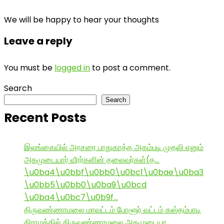
We will be happy to hear your thoughts
Leave a reply
You must be
logged in
to post a comment.
Search
Search
Recent Posts
இலங்கையில் அரசரை பாதுகாத்த அகம்படி முதலி எனும்
அகமுடையார் வீரர்களின் தலைவர்கள்(த…
\u0ba4\u0bbf\u0bb0\u0bc1\u0bae\u0ba3
\u0bb5\u0bb0\u0ba9\u0bcd
\u0ba4\u0bc7\u0b9f…
திருவண்ணாமலை மாவட்டம் போளூர் வட்டம் கஸ்தம்பாடி
கிராமத்தில் திருவண்ணாமலை அகமுடையா…