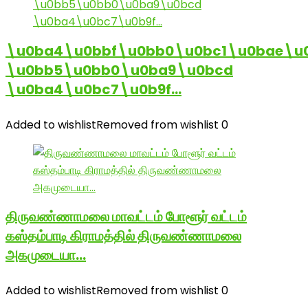
\u0ba4\u0bbf\u0bb0\u0bc1\u0bae\u
\u0bb5\u0bb0\u0ba9\u0bcd
\u0ba4\u0bc7\u0b9f…
Added to wishlist
Removed from wishlist
0
திருவண்ணாமலை மாவட்டம் போளூர் வட்டம்
கஸ்தம்பாடி கிராமத்தில் திருவண்ணாமலை
அகமுடையா…
Added to wishlist
Removed from wishlist
0