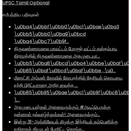
UPSC Tamil Optional
சமீபத்திய பதிவுகள்
\u0ba4\u0bbf\u0bb0\u0bc1\u0bae\u0ba3
\u0bb5\u0bb0\u0ba9\u0bcd
\u0ba4\u0bc7\u0b9f…
திருவண்ணாமலை மாவட்டம் போளூர் வட்டம் கஸ்தம்பாடி
கிராமத்தில் திருவண்ணாமலை அகமுடையா…
\u0bb5\u0ba8\u0bcd\u0ba4\u0bbe\u0baf\u0
\u0b85\u0baf\u0bcd\u0baf\u0bbe , \u0…
மீனாட்சி அம்மன் கோவில் கோபுரத்தில் தேசியக் கொடியை
ஏற்றி பிரிட்டிசாரை அதிர வைத்த …
\u0b85\u0b95\u0bae\u0bc1\u0b9f\u0bc8\u0b
\…
அகமுடையார்கள் அனைவருக்கும் #ஆடிப்பெருக்கு
நன்னாள் நல்வாழ்த்துக்கள்! அனைவருக்கும்…
இன்று 31-ஆங்கிலேயக் கிழக்கு இந்தியக் கம்பெனிக்கு
எதிராகத் தீரமுடன் போரிட்ட கொங்க…