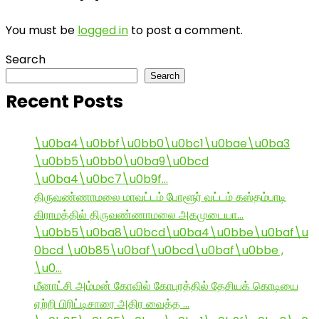
You must be
logged in
to post a comment.
Search
Search
Recent Posts
\u0ba4\u0bbf\u0bb0\u0bc1\u0bae\u0ba3
\u0bb5\u0bb0\u0ba9\u0bcd
\u0ba4\u0bc7\u0b9f…
திருவண்ணாமலை மாவட்டம் போளூர் வட்டம் கஸ்தம்பாடி
கிராமத்தில் திருவண்ணாமலை அகமுடையா…
\u0bb5\u0ba8\u0bcd\u0ba4\u0bbe\u0baf\u
0bcd \u0b85\u0baf\u0bcd\u0baf\u0bbe ,
\u0…
மீனாட்சி அம்மன் கோவில் கோபுரத்தில் தேசியக் கொடியை
ஏற்றி பிரிட்டிசாரை அதிர வைத்த …