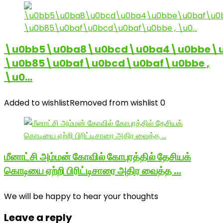
\u0bb5\u0ba8\u0bcd\u0ba4\u0bbe\u
\u0b85\u0baf\u0bcd\u0baf\u0bbe ,
\u0…
Added to wishlist
Removed from wishlist
0
மீனாட்சி அம்மன் கோவில் கோபுரத்தில் தேசியக்
கொடியை ஏற்றி பிரிட்டிசாரை அதிர வைத்த …
We will be happy to hear your thoughts
Leave a reply