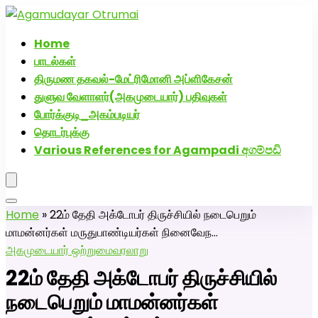
அகமுடையார் திருமண வரன்களுக்கு அகமுடையார்மேட்ரி-
பெண் வீட்டாருக்கு 100% இலவச திருமண சேவை! வாட்ஸப்
Home
எண்: 7200507629
பாடல்கள்
திருமண தகவல்-மேட்ரிமோனி அப்ளிகேசன்
துளுவ வேளாளர்(அகமுடையார்) பதிவுகள்
போர்க்குடி_அகம்படியர்
தொடர்புக்கு
Various References for Agampadi අගම්පඩි
Home
»
22ம் தேதி அக்டோபர் திருச்சியில் நடைபெறும்
மாமன்னர்கள் மருதுபாண்டியர்கள் நினைவேந…
அகமுடையார் ஒற்றுமை
வரலாறு
22ம் தேதி அக்டோபர் திருச்சியில்
நடைபெறும் மாமன்னர்கள்