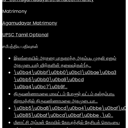
Matrimony
Agamudayar Matrimony
UPSC Tamil Optional
சமீபத்திய பதிவுகள்
இலங்கையில் அரசரை பாதுகாத்த அகம்படி முதலி எனும்
அகமுடையார் வீரர்களின் தலைவர்கள்(த…
\u0ba4\u0bbf\u0bb0\u0bc1\u0bae\u0ba3
\u0bb5\u0bb0\u0ba9\u0bcd
\u0ba4\u0bc7\u0b9f…
திருவண்ணாமலை மாவட்டம் போளூர் வட்டம் கஸ்தம்பாடி
கிராமத்தில் திருவண்ணாமலை அகமுடையா…
\u0bb5\u0ba8\u0bcd\u0ba4\u0bbe\u0baf\u0
\u0b85\u0baf\u0bcd\u0baf\u0bbe , \u0…
மீனாட்சி அம்மன் கோவில் கோபுரத்தில் தேசியக் கொடியை