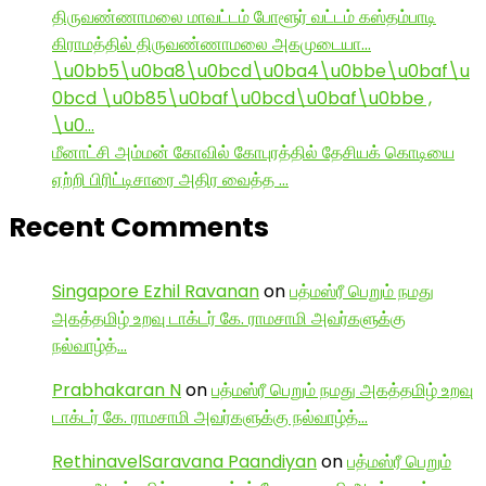
திருவண்ணாமலை மாவட்டம் போளூர் வட்டம் கஸ்தம்பாடி
கிராமத்தில் திருவண்ணாமலை அகமுடையா…
\u0bb5\u0ba8\u0bcd\u0ba4\u0bbe\u0baf\u
0bcd \u0b85\u0baf\u0bcd\u0baf\u0bbe ,
\u0…
மீனாட்சி அம்மன் கோவில் கோபுரத்தில் தேசியக் கொடியை
ஏற்றி பிரிட்டிசாரை அதிர வைத்த …
Recent Comments
Singapore Ezhil Ravanan
on
பத்மஸ்ரீ பெறும் நமது
அகத்தமிழ் உறவு டாக்டர் கே. ராமசாமி அவர்களுக்கு
நல்வாழ்த்…
Prabhakaran N
on
பத்மஸ்ரீ பெறும் நமது அகத்தமிழ் உறவு
டாக்டர் கே. ராமசாமி அவர்களுக்கு நல்வாழ்த்…
RethinavelSaravana Paandiyan
on
பத்மஸ்ரீ பெறும்