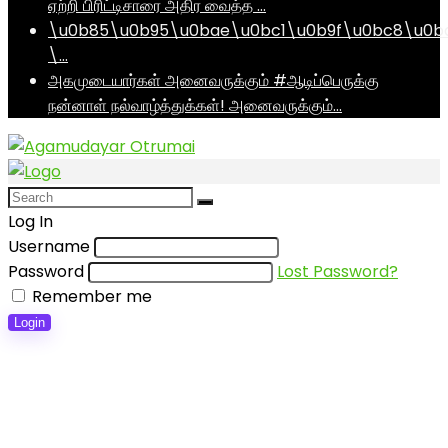
ஏற்றி பிரிட்டிசாரை அதிர வைத்த …
\u0b85\u0b95\u0bae\u0bc1\u0b9f\u0bc8\u0b
\…
அகமுடையார்கள் அனைவருக்கும் #ஆடிப்பெருக்கு
நன்னாள் நல்வாழ்த்துக்கள்! அனைவருக்கும்…
Log In
Username
Password
Lost Password?
Remember me
Login