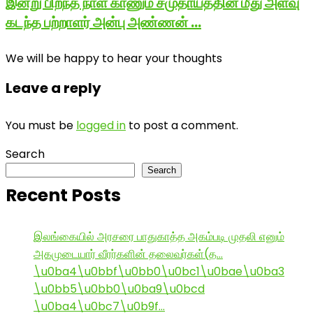
இன்று பிறந்த நாள் காணும் சமுதாயத்தின் மீது அளவு
கடந்த பற்றாளர் அன்பு அண்ணன் …
We will be happy to hear your thoughts
Leave a reply
You must be
logged in
to post a comment.
Search
Search
Recent Posts
இலங்கையில் அரசரை பாதுகாத்த அகம்படி முதலி எனும்
அகமுடையார் வீரர்களின் தலைவர்கள்(த…
\u0ba4\u0bbf\u0bb0\u0bc1\u0bae\u0ba3
\u0bb5\u0bb0\u0ba9\u0bcd
\u0ba4\u0bc7\u0b9f…