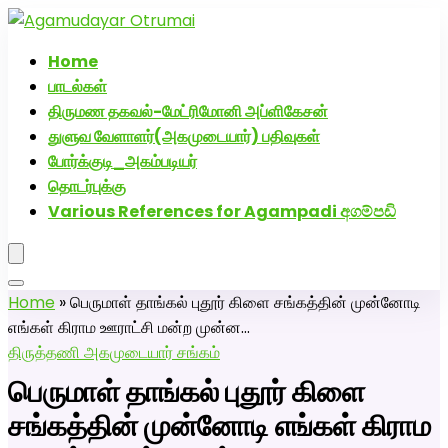
அகமுடையார் திருமண வரன்களுக்கு அகமுடையார்மேட்ரி-
பெண் வீட்டாருக்கு 100% இலவச திருமண சேவை! வாட்ஸப்
Home
எண்: 7200507629
பாடல்கள்
திருமண தகவல்-மேட்ரிமோனி அப்ளிகேசன்
துளுவ வேளாளர்(அகமுடையார்) பதிவுகள்
போர்க்குடி_அகம்படியர்
தொடர்புக்கு
Various References for Agampadi අගම්පඩි
Home
»
பெருமாள் தாங்கல் புதூர் கிளை சங்கத்தின் முன்னோடி
எங்கள் கிராம ஊராட்சி மன்ற முன்ன…
திருத்தணி அகமுடையார் சங்கம்
பெருமாள் தாங்கல் புதூர் கிளை
சங்கத்தின் முன்னோடி எங்கள் கிராம