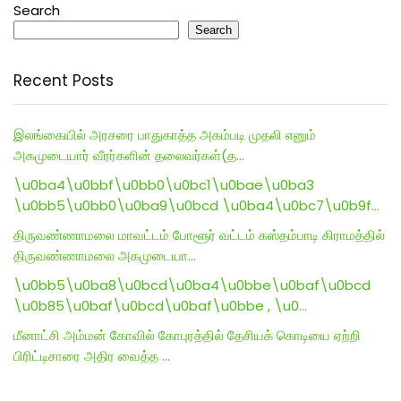
Search
Search
Recent Posts
இலங்கையில் அரசரை பாதுகாத்த அகம்படி முதலி எனும்
அகமுடையார் வீரர்களின் தலைவர்கள்(த…
\u0ba4\u0bbf\u0bb0\u0bc1\u0bae\u0ba3
\u0bb5\u0bb0\u0ba9\u0bcd \u0ba4\u0bc7\u0b9f…
திருவண்ணாமலை மாவட்டம் போளூர் வட்டம் கஸ்தம்பாடி கிராமத்தில்
திருவண்ணாமலை அகமுடையா…
\u0bb5\u0ba8\u0bcd\u0ba4\u0bbe\u0baf\u0bcd
\u0b85\u0baf\u0bcd\u0baf\u0bbe , \u0…
மீனாட்சி அம்மன் கோவில் கோபுரத்தில் தேசியக் கொடியை ஏற்றி
பிரிட்டிசாரை அதிர வைத்த …