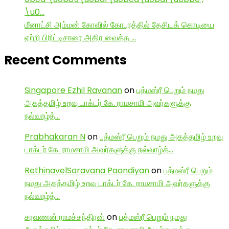
\u0…
மீனாட்சி அம்மன் கோவில் கோபுரத்தில் தேசியக் கொடியை
ஏற்றி பிரிட்டிசாரை அதிர வைத்த …
Recent Comments
Singapore Ezhil Ravanan
on
பத்மஸ்ரீ பெறும் நமது
அகத்தமிழ் உறவு டாக்டர் கே. ராமசாமி அவர்களுக்கு
நல்வாழ்த்…
Prabhakaran N
on
பத்மஸ்ரீ பெறும் நமது அகத்தமிழ் உறவு
டாக்டர் கே. ராமசாமி அவர்களுக்கு நல்வாழ்த்…
RethinavelSaravana Paandiyan
on
பத்மஸ்ரீ பெறும்
நமது அகத்தமிழ் உறவு டாக்டர் கே. ராமசாமி அவர்களுக்கு
நல்வாழ்த்…
சரவணன் ராமச்சந்திரன்
on
பத்மஸ்ரீ பெறும் நமது