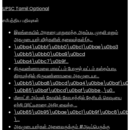
UPSC Tamil Optional
சமீபத்திய பதிவுகள்
இலங்கையில் அரசரை பாதுகாத்த அகம்படி முதலி எனும்
அகமுடையார் வீரர்களின் தலைவர்கள்(த…
\u0ba4\u0bbf\u0bb0\u0bc1\u0bae\u0ba3
\u0bb5\u0bb0\u0ba9\u0bcd
\u0ba4\u0bc7\u0b9f…
திருவண்ணாமலை மாவட்டம் போளூர் வட்டம் கஸ்தம்பாடி
கிராமத்தில் திருவண்ணாமலை அகமுடையா…
\u0bb5\u0ba8\u0bcd\u0ba4\u0bbe\u0baf\u0
\u0b85\u0baf\u0bcd\u0baf\u0bbe , \u0…
மீனாட்சி அம்மன் கோவில் கோபுரத்தில் தேசியக் கொடியை
ஏற்றி பிரிட்டிசாரை அதிர வைத்த …
\u0b85\u0b95\u0bae\u0bc1\u0b9f\u0bc8\u0b
\…
அகமுடையார்கள் அனைவருக்கும் #ஆடிப்பெருக்கு