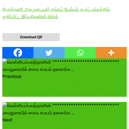
திருத்தணி அகமுடையார் சங்கம் பேஸ்புக் குருப் பக்கத்தில்
குறிப்பிட்ட இப்பதிவுவின் லிங்க்
Download QR
Previous
மதுரை ஆதீனத்தை ஸ்தாபித்த திருஞானசம்பந்தரின்
அவதார திருநாளாம் வைகாசி மூல நட்சத்த...
Next