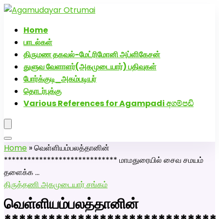
அகமுடையார் திருமண வரன்களுக்கு அகமுடையார்மேட்ரி-
பெண் வீட்டாருக்கு 100% இலவச திருமண சேவை! வாட்ஸப்
Home
எண்: 7200507629
பாடல்கள்
திருமண தகவல்-மேட்ரிமோனி அப்ளிகேசன்
துளுவ வேளாளர்(அகமுடையார்) பதிவுகள்
போர்க்குடி_அகம்படியர்
தொடர்புக்கு
Various References for Agampadi අගම්පඩි
Home
»
வெள்ளியம்பலத்தானின்
***************************** மாமதுரையில் சைவ சமயம்
தளைக்க …
திருத்தணி அகமுடையார் சங்கம்
வெள்ளியம்பலத்தானின்