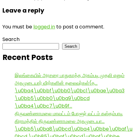
Leave a reply
You must be
logged in
to post a comment.
Search
Search
Recent Posts
இலங்கையில் அரசரை பாதுகாத்த அகம்படி முதலி எனும்
அகமுடையார் வீரர்களின் தலைவர்கள்(த…
\u0ba4\u0bbf\u0bb0\u0bc1\u0bae\u0ba3
\u0bb5\u0bb0\u0ba9\u0bcd
\u0ba4\u0bc7\u0b9f…
திருவண்ணாமலை மாவட்டம் போளூர் வட்டம் கஸ்தம்பாடி
கிராமத்தில் திருவண்ணாமலை அகமுடையா…
\u0bb5\u0ba8\u0bcd\u0ba4\u0bbe\u0baf\u
0bcd \u0b85\u0baf\u0bcd\u0baf\u0bbe ,