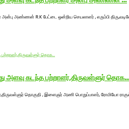
ர் அன்பு அண்ணன் R.K பேட்டை ஒன்றிய செயலாளர் , எரும்பி திரு,வடி
ீது அளவு கடந்த பற்றாளர்,திருவள்ளுர் தொக
்,திருவள்ளுர் தொகுதி , இளைஞர் அணி பொறுப்பாளர், ரோமியோ ராகுல் தி