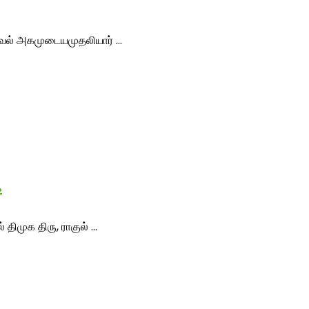
வேல் அகமுடையமுதலியார் ...
…
முக திரு, ராகுல் ...