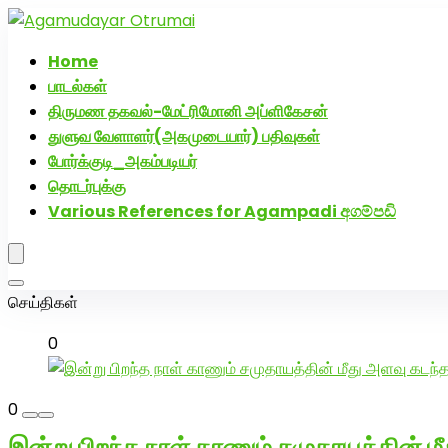
அகமுடையார் திருமண வரன்களுக்கு அகமுடையார்மேட்
Home
பாடல்கள்
திருமண தகவல்-மேட்ரிமோனி அப்ளிகேசன்
துளுவ வேளாளர்(அகமுடையார்) பதிவுகள்
போர்க்குடி_அகம்படியர்
தொடர்புக்கு
Various References for Agampadi අගම්පඩි
செய்திகள்
0
0
இன்று பிறந்த நாள் காணும் சமுதாயத்தின் 