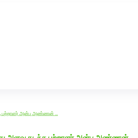
ரி-பெண் வீட்டாருக்கு 100% இலவச திருமண சேவை! வாட்ஸப் எண்:
7200507629
மீது அளவு கடந்த பற்றாளர் அன்பு அண்ணன் …