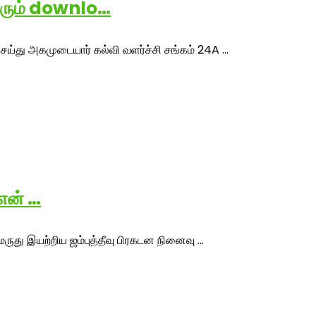
வரும் downlo…
ு அகமுடையார் கல்வி வளர்ச்சி சங்கம் 24A ...
என் …
து இயற்றிய ஜம்புத்தீவு பிரகடன நினைவு ...