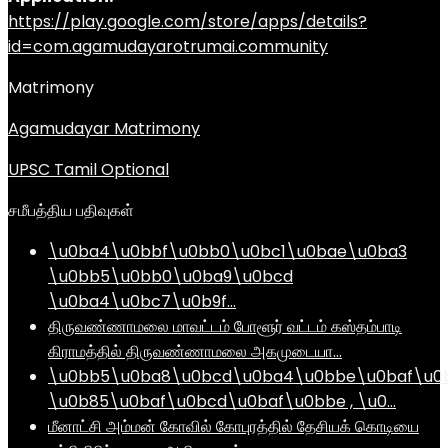
https://play.google.com/store/apps/details?
id=com.agamudayarotrumai.community
Matrimony
Agamudayar Matrimony
UPSC Tamil Optional
சமீபத்திய பதிவுகள்
\u0ba4\u0bbf\u0bb0\u0bc1\u0bae\u0ba3
\u0bb5\u0bb0\u0ba9\u0bcd
\u0ba4\u0bc7\u0b9f…
திருவண்ணாமலை மாவட்டம் போளூர் வட்டம் கஸ்தம்பாடி
கிராமத்தில் திருவண்ணாமலை அகமுடையா…
\u0bb5\u0ba8\u0bcd\u0ba4\u0bbe\u0baf\u0
\u0b85\u0baf\u0bcd\u0baf\u0bbe , \u0…
மீனாட்சி அம்மன் கோவில் கோபுரத்தில் தேசியக் கொடியை