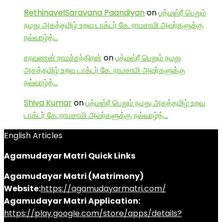
RethinavelSaravana Paandiyan
on
பத்மஸ்ரீ பெறும்
நமது அகத்தமிழ் உறவு டாக்டர் கே. ராமசாமி அவர்களுக்கு
நல்வாழ்த்…
சரவணன் ராமச்சந்திரன்
on
பத்மஸ்ரீ பெறும் நமது
அகத்தமிழ் உறவு டாக்டர் கே. ராமசாமி அவர்களுக்கு
நல்வாழ்த்…
Shiva Kumar
on
பத்மஸ்ரீ பெறும் நமது அகத்தமிழ் உறவு
டாக்டர் கே. ராமசாமி அவர்களுக்கு நல்வாழ்த்…
English Articles
Agamudayar Matri Quick Links
Agamudayar Matri (Matrimony)
Website:
https://agamudayarmatri.com/
Agamudayar Matri Application:
https://play.google.com/store/apps/details?