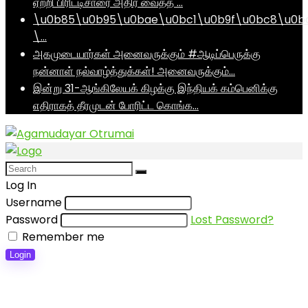
ஏற்றி பிரிட்டிசாரை அதிர வைத்த …
\u0b85\u0b95\u0bae\u0bc1\u0b9f\u0bc8\u0b
\…
அகமுடையார்கள் அனைவருக்கும் #ஆடிப்பெருக்கு
நன்னாள் நல்வாழ்த்துக்கள்! அனைவருக்கும்…
இன்று 31-ஆங்கிலேயக் கிழக்கு இந்தியக் கம்பெனிக்கு
எதிராகத் தீரமுடன் போரிட்ட கொங்க…
Log In
Username
Password
Lost Password?
Remember me
Login