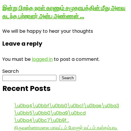
இன்று பிறந்த நாள் காணும் சமுதாயத்தின் மீது அளவு
கடந்த பற்றாளர் அன்பு அண்ணன் …
We will be happy to hear your thoughts
Leave a reply
You must be
logged in
to post a comment.
Search
Search
Recent Posts
\u0ba4\u0bbf\u0bb0\u0bc1\u0bae\u0ba3
\u0bb5\u0bb0\u0ba9\u0bcd
\u0ba4\u0bc7\u0b9f…
திருவண்ணாமலை மாவட்டம் போளூர் வட்டம் கஸ்தம்பாடி