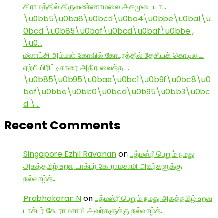
கிராமத்தில் திருவண்ணாமலை அகமுடையா…
\u0bb5\u0ba8\u0bcd\u0ba4\u0bbe\u0baf\u
0bcd \u0b85\u0baf\u0bcd\u0baf\u0bbe ,
\u0…
மீனாட்சி அம்மன் கோவில் கோபுரத்தில் தேசியக் கொடியை
ஏற்றி பிரிட்டிசாரை அதிர வைத்த …
\u0b85\u0b95\u0bae\u0bc1\u0b9f\u0bc8\u0
baf\u0bbe\u0bb0\u0bcd\u0b95\u0bb3\u0bc
d \…
Recent Comments
Singapore Ezhil Ravanan
on
பத்மஸ்ரீ பெறும் நமது
அகத்தமிழ் உறவு டாக்டர் கே. ராமசாமி அவர்களுக்கு
நல்வாழ்த்…
Prabhakaran N
on
பத்மஸ்ரீ பெறும் நமது அகத்தமிழ் உறவு
டாக்டர் கே. ராமசாமி அவர்களுக்கு நல்வாழ்த்…