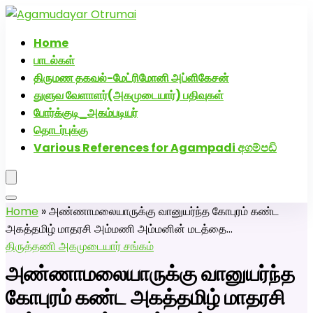
அகமுடையார் திருமண வரன்களுக்கு அகமுடையார்மேட்ரி-
பெண் வீட்டாருக்கு 100% இலவச திருமண சேவை! வாட்ஸப்
Home
எண்: 7200507629
பாடல்கள்
திருமண தகவல்-மேட்ரிமோனி அப்ளிகேசன்
துளுவ வேளாளர்(அகமுடையார்) பதிவுகள்
போர்க்குடி_அகம்படியர்
தொடர்புக்கு
Various References for Agampadi අගම්පඩි
Home
»
அண்ணாமலையாருக்கு வானுயர்ந்த கோபுரம் கண்ட
அகத்தமிழ் மாதரசி அம்மணி அம்மனின் மடத்தை…
திருத்தணி அகமுடையார் சங்கம்
அண்ணாமலையாருக்கு வானுயர்ந்த
கோபுரம் கண்ட அகத்தமிழ் மாதரசி