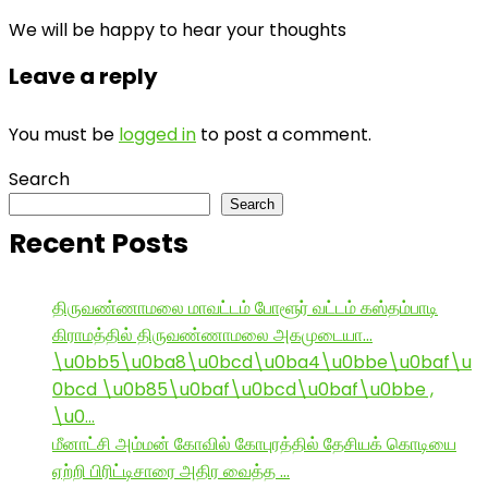
We will be happy to hear your thoughts
Leave a reply
You must be
logged in
to post a comment.
Search
Search
Recent Posts
திருவண்ணாமலை மாவட்டம் போளூர் வட்டம் கஸ்தம்பாடி
கிராமத்தில் திருவண்ணாமலை அகமுடையா…
\u0bb5\u0ba8\u0bcd\u0ba4\u0bbe\u0baf\u
0bcd \u0b85\u0baf\u0bcd\u0baf\u0bbe ,
\u0…
மீனாட்சி அம்மன் கோவில் கோபுரத்தில் தேசியக் கொடியை
ஏற்றி பிரிட்டிசாரை அதிர வைத்த …