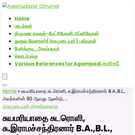
அகமுடையார் திருமண வரன்களுக்கு அகமுடையார்மேட்ரி-பெண்
திருமண சேவை! வாட்ஸப் எண்: 72005
Home
பாடல்கள்
திருமண தகவல்-மேட்ரிமோனி அப்ளிகேசன்
துளுவ வேளாளர்(அகமுடையார்) பதிவுகள்
போர்க்குடி_அகம்படியர்
தொடர்புக்கு
Various References for Agampadi අගම්පඩි
Home
»
சுயமரியாதை சுடரொளி, சு.இராமச்சந்திரனார் B.A.,B.L.,
அவர்களின் 90 ஆவது ஆண்டு, …
அகமுடையார் அரண்
வரலாறு
சுயமரியாதை சுடரொளி,
சு.இராமச்சந்திரனார் B.A.,B.L.,