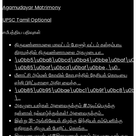
Agamudayar Matrimony
UPSC Tamil Optional
சமீபத்திய பதிவுகள்
திருவண்ணாமலை மாவட்டம் போளூர் வட்டம் கஸ்தம்பாடி
கிராமத்தில் திருவண்ணாமலை அகமுடையா…
\u0bb5\u0ba8\u0bcd\u0ba4\u0bbe\u0baf\u0
\u0b85\u0baf\u0bcd\u0baf\u0bbe , \u0…
மீனாட்சி அம்மன் கோவில் கோபுரத்தில் தேசியக் கொடியை
ஏற்றி பிரிட்டிசாரை அதிர வைத்த …
\u0b85\u0b95\u0bae\u0bc1\u0b9f\u0bc8\u0b
\…
அகமுடையார்கள் அனைவருக்கும் #ஆடிப்பெருக்கு
நன்னாள் நல்வாழ்த்துக்கள்! அனைவருக்கும்…
இன்று 31-ஆங்கிலேயக் கிழக்கு இந்தியக் கம்பெனிக்கு
எதிராகத் தீரமுடன் போரிட்ட கொங்க…
இராவண மவன்டா!#இராவணன் எனும் அகமுடையார் குல