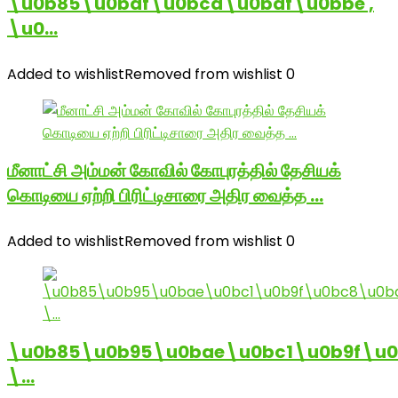
\u0b85\u0baf\u0bcd\u0baf\u0bbe ,
\u0…
Added to wishlist
Removed from wishlist
0
மீனாட்சி அம்மன் கோவில் கோபுரத்தில் தேசியக்
கொடியை ஏற்றி பிரிட்டிசாரை அதிர வைத்த …
Added to wishlist
Removed from wishlist
0
\u0b85\u0b95\u0bae\u0bc1\u0b9f\u
\…