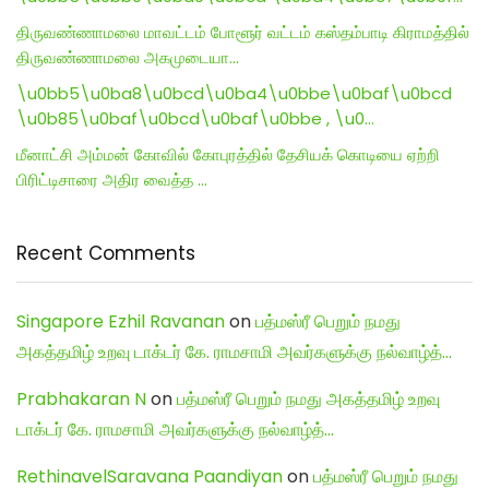
திருவண்ணாமலை மாவட்டம் போளூர் வட்டம் கஸ்தம்பாடி கிராமத்தில்
திருவண்ணாமலை அகமுடையா…
\u0bb5\u0ba8\u0bcd\u0ba4\u0bbe\u0baf\u0bcd
\u0b85\u0baf\u0bcd\u0baf\u0bbe , \u0…
மீனாட்சி அம்மன் கோவில் கோபுரத்தில் தேசியக் கொடியை ஏற்றி
பிரிட்டிசாரை அதிர வைத்த …
Recent Comments
Singapore Ezhil Ravanan
on
பத்மஸ்ரீ பெறும் நமது
அகத்தமிழ் உறவு டாக்டர் கே. ராமசாமி அவர்களுக்கு நல்வாழ்த்…
Prabhakaran N
on
பத்மஸ்ரீ பெறும் நமது அகத்தமிழ் உறவு
டாக்டர் கே. ராமசாமி அவர்களுக்கு நல்வாழ்த்…
RethinavelSaravana Paandiyan
on
பத்மஸ்ரீ பெறும் நமது