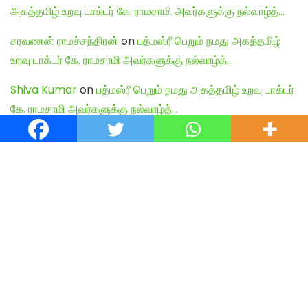
அகத்தமிழ் உறவு டாக்டர் கே. ராமசாமி அவர்களுக்கு நல்வாழ்த்…
சரவணன் ராமச்சந்திரன்
on
பத்மஸ்ரீ பெறும் நமது அகத்தமிழ்
உறவு டாக்டர் கே. ராமசாமி அவர்களுக்கு நல்வாழ்த்…
Shiva Kumar
on
பத்மஸ்ரீ பெறும் நமது அகத்தமிழ் உறவு டாக்டர்
கே. ராமசாமி அவர்களுக்கு நல்வாழ்த்…
English Articles
Agamudayar Matri Quick Links
Agamudayar Matri (Matrimony)
Website:
https://agamudayarmatri.com/
Agamudayar Matri Application:
https://play.google.com/store/apps/details?
id=com.agamudayarmatri.www