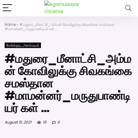
அகமுடையார் திருமண வரன்களுக்கு அகமுடையார்மேட்ரி-
பெண் வீட்டாருக்கு 100% இலவச திருமண சேவை! வாட்ஸப்
எண்: 7200507629
Home
»
#மதுரை_மீனாட்சி_அம்மன் கோவிலுக்கு சிவகங்கை சமஸ்தான
Click Here to Download Matrimony App
#மாமன்னர்_மருதுபாண்டியர் கள் …
போர்க்குடி_அகம்படியர்
#மதுரை_மீனாட்சி_அம்ம
ன் கோவிலுக்கு சிவகங்கை
சமஸ்தான
#மாமன்னர்_மருதுபாண்டி
யர் கள் …
August 31, 2021
15
0