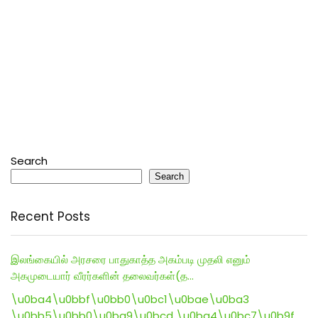
Search
Search
Recent Posts
இலங்கையில் அரசரை பாதுகாத்த அகம்படி முதலி எனும்
அகமுடையார் வீரர்களின் தலைவர்கள்(த…
\u0ba4\u0bbf\u0bb0\u0bc1\u0bae\u0ba3
\u0bb5\u0bb0\u0ba9\u0bcd \u0ba4\u0bc7\u0b9f…