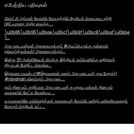
சமீபத்திய பதிவுகள்
மீனாட்சி அம்மன் கோவில் கோபுரத்தில் தேசியக் கொடியை ஏற்றி
பிரிட்டிசாரை அதிர வைத்த …
\u0b85\u0b95\u0bae\u0bc1\u0b9f\u0bc8\u0baf\u0bbe\
\…
அகமுடையார்கள் அனைவருக்கும் #ஆடிப்பெருக்கு நன்னாள்
நல்வாழ்த்துக்கள்! அனைவருக்கும்…
இன்று 31-ஆங்கிலேயக் கிழக்கு இந்தியக் கம்பெனிக்கு எதிராகத்
தீரமுடன் போரிட்ட கொங்க…
இராவண மவன்டா!#இராவணன் எனும் அகமுடையார் குல பேரரசர்!
#ravanan விளம்பரம்: அகமுடை…
நாம் தினமும், குறிப்பாக அகமுடையார் சமுதாய மக்கள் தினமும்
காலையில் கேட்க வேண்டிய …
கருமலையிலே கல்லெடுத்துக் காளையார் கோயில் உண்டு பண்ணிமதுரைக்
கோபுரம் தெரியக் கட்ட…