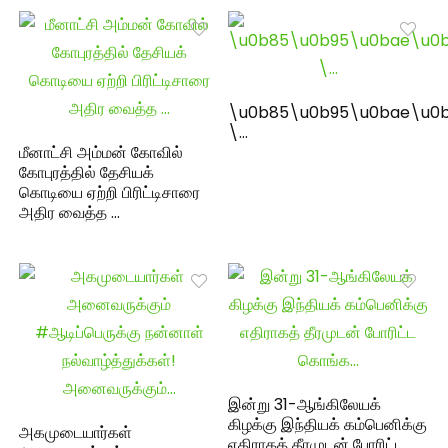
\u0b85\u0b95\u0bae\u0b
\…
மீனாட்சி அம்மன் கோவில்
கோபுரத்தில் தேசியக்
கொடியை ஏற்றி பிரிட்டிசாரை
அதிர வைத்த …
இன்று 31-ஆங்கிலேயக்
கிழக்கு இந்தியக் கம்பெனிக்கு
அகமுடையார்கள்
எதிராகத் தீரமுடன் போரிட்ட