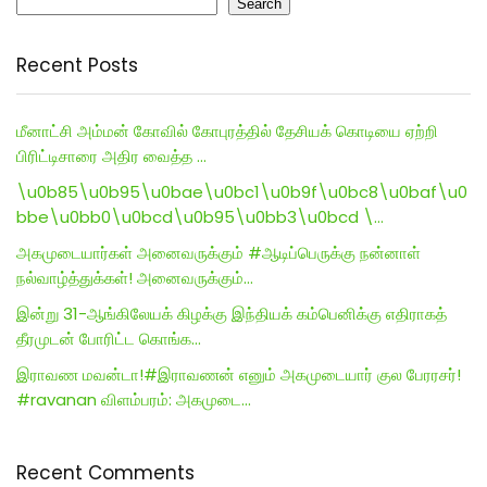
Search
Recent Posts
மீனாட்சி அம்மன் கோவில் கோபுரத்தில் தேசியக் கொடியை ஏற்றி
பிரிட்டிசாரை அதிர வைத்த …
\u0b85\u0b95\u0bae\u0bc1\u0b9f\u0bc8\u0baf\u0
bbe\u0bb0\u0bcd\u0b95\u0bb3\u0bcd \…
அகமுடையார்கள் அனைவருக்கும் #ஆடிப்பெருக்கு நன்னாள்
நல்வாழ்த்துக்கள்! அனைவருக்கும்…
இன்று 31-ஆங்கிலேயக் கிழக்கு இந்தியக் கம்பெனிக்கு எதிராகத்
தீரமுடன் போரிட்ட கொங்க…
இராவண மவன்டா!#இராவணன் எனும் அகமுடையார் குல பேரரசர்!
#ravanan விளம்பரம்: அகமுடை…
Recent Comments