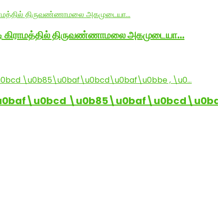
ாடி கிராமத்தில் திருவண்ணாமலை அகமுடையா…
baf\u0bcd \u0b85\u0baf\u0bcd\u0baf