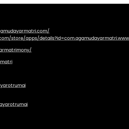
agamudayarmatri.com/
e.com/store/apps/details?id=com.agamudayarmatri.www
armatrimony/
matri
yarotrumai
ayarotrumai