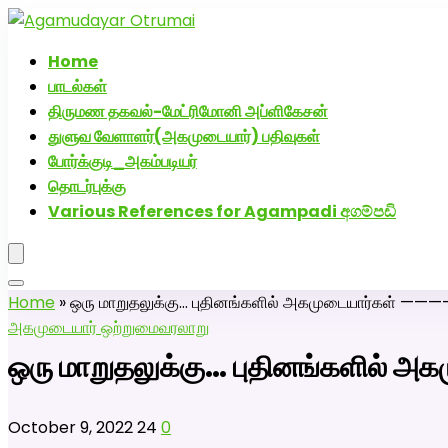
அகமுடையார் திருமண வரன்களுக்கு அகமுடையார்மேட்
Home
பாடல்கள்
திருமண தகவல்-மேட்ரிமோனி அப்ளிகேசன்
துளுவ வேளாளர்(அகமுடையார்) பதிவுகள்
போர்க்குடி_அகம்படியர்
தொடர்புக்கு
Various References for Agampadi අගම්පඩි
Home
»
ஒரு மாறுதலுக்கு… புதினங்களில் அகமுடையார்கள்
அகமுடையார் ஒற்றுமை
வரலாறு
ஒரு மாறுதலுக்கு… புதினங்களி
October 9, 2022
24
0