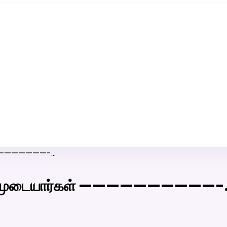
ரி-பெண் வீட்டாருக்கு 100% இலவச திருமண சேவை! வாட்ஸப் எண்:
7200507629
 ——————————-…
ல் அகமுடையார்கள் ——————————