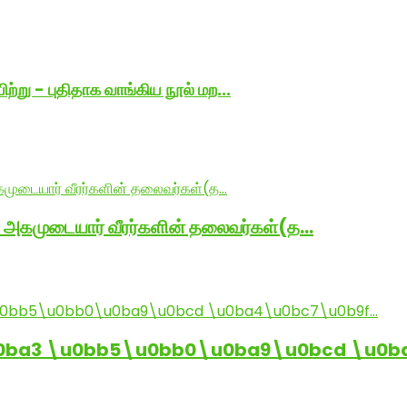
று - புதிதாக வாங்கிய நூல் மற...
் அகமுடையார் வீரர்களின் தலைவர்கள்(த…
0ba3 \u0bb5\u0bb0\u0ba9\u0bcd \u0b