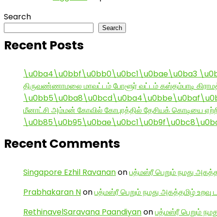
Search
Search
Recent Posts
\u0ba4\u0bbf\u0bb0\u0bc1\u0bae\u0ba3 \u0
திருவண்ணாமலை மாவட்டம் போளூர் வட்டம் கஸ்தம்பாடி கி
\u0bb5\u0ba8\u0bcd\u0ba4\u0bbe\u0baf\u0bc
மீனாட்சி அம்மன் கோவில் கோபுரத்தில் தேசியக் கொடியை ஏற்ற
\u0b85\u0b95\u0bae\u0bc1\u0b9f\u0bc8\u0b
Recent Comments
Singapore Ezhil Ravanan
on
பத்மஸ்ரீ பெறும் நமது அகத்த
Prabhakaran N
on
பத்மஸ்ரீ பெறும் நமது அகத்தமிழ் உறவு 
RethinavelSaravana Paandiyan
on
பத்மஸ்ரீ பெறும் நம