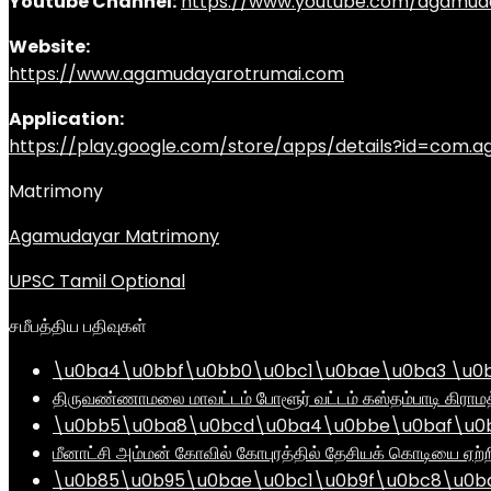
Youtube Channel:
https://www.youtube.com/agamud
Website:
https://www.agamudayarotrumai.com
Application:
https://play.google.com/store/apps/details?id=com
Matrimony
Agamudayar Matrimony
UPSC Tamil Optional
சமீபத்திய பதிவுகள்
\u0ba4\u0bbf\u0bb0\u0bc1\u0bae\u0ba3 \u0
திருவண்ணாமலை மாவட்டம் போளூர் வட்டம் கஸ்தம்பாடி கி
\u0bb5\u0ba8\u0bcd\u0ba4\u0bbe\u0baf\u0bc
மீனாட்சி அம்மன் கோவில் கோபுரத்தில் தேசியக் கொடியை ஏற்ற
\u0b85\u0b95\u0bae\u0bc1\u0b9f\u0bc8\u0b