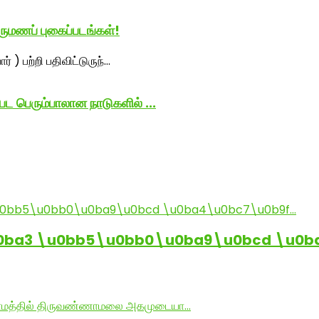
ருமணப் புகைப்படங்கள்!
பட பெரும்பாலான நாடுகளில் ...
0ba3 \u0bb5\u0bb0\u0ba9\u0bcd \u0b