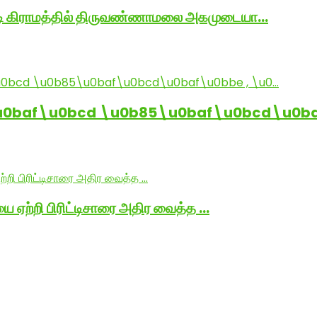
ாடி கிராமத்தில் திருவண்ணாமலை அகமுடையா…
baf\u0bcd \u0b85\u0baf\u0bcd\u0baf
ை ஏற்றி பிரிட்டிசாரை அதிர வைத்த …