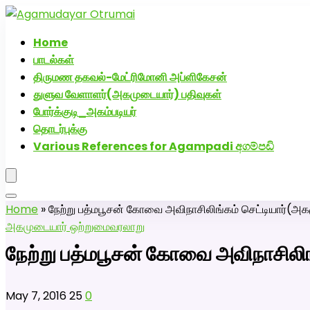
அகமுடையார் திருமண வரன்களுக்கு அகமுடையார்மேட்
Home
பாடல்கள்
திருமண தகவல்-மேட்ரிமோனி அப்ளிகேசன்
துளுவ வேளாளர்(அகமுடையார்) பதிவுகள்
போர்க்குடி_அகம்படியர்
தொடர்புக்கு
Various References for Agampadi අගම්පඩි
Home
»
நேற்று பத்மபூசன் கோவை அவிநாசிலிங்கம் செட்டியார்(அகமு
அகமுடையார் ஒற்றுமை
வரலாறு
நேற்று பத்மபூசன் கோவை அவிநாசிலிங்
May 7, 2016
25
0