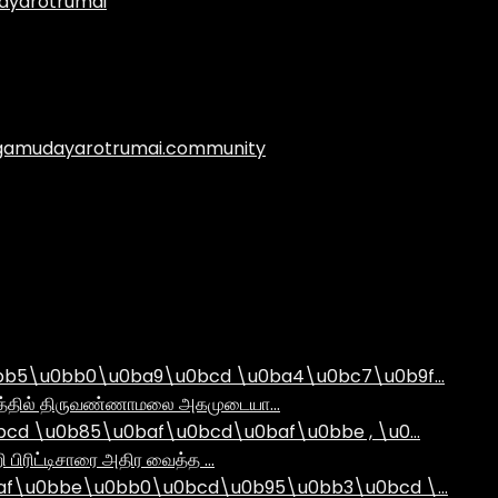
ayarotrumai
.agamudayarotrumai.community
bb5\u0bb0\u0ba9\u0bcd \u0ba4\u0bc7\u0b9f…
ராமத்தில் திருவண்ணாமலை அகமுடையா…
d \u0b85\u0baf\u0bcd\u0baf\u0bbe , \u0…
ி பிரிட்டிசாரை அதிர வைத்த …
af\u0bbe\u0bb0\u0bcd\u0b95\u0bb3\u0bcd \…