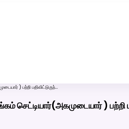
ரி-பெண் வீட்டாருக்கு 100% இலவச திருமண சேவை! வாட்ஸப் எண்:
7200507629
டையார் ) பற்றி பதிவிட்டுருந்…
கம் செட்டியார்(அகமுடையார் ) பற்றி ப