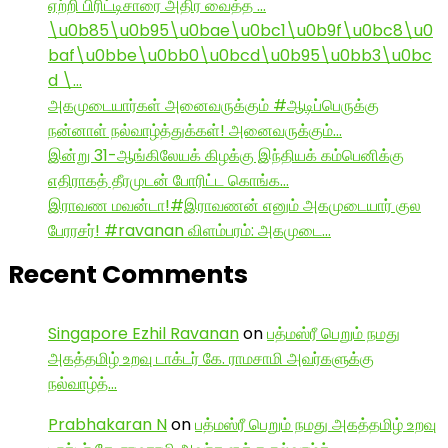
ஏற்றி பிரிட்டிசாரை அதிர வைத்த …
\u0b85\u0b95\u0bae\u0bc1\u0b9f\u0bc8\u0
baf\u0bbe\u0bb0\u0bcd\u0b95\u0bb3\u0bc
d \…
அகமுடையார்கள் அனைவருக்கும் #ஆடிப்பெருக்கு
நன்னாள் நல்வாழ்த்துக்கள்! அனைவருக்கும்…
இன்று 31-ஆங்கிலேயக் கிழக்கு இந்தியக் கம்பெனிக்கு
எதிராகத் தீரமுடன் போரிட்ட கொங்க…
இராவண மவன்டா!#இராவணன் எனும் அகமுடையார் குல
பேரரசர்! #ravanan விளம்பரம்: அகமுடை…
Recent Comments
Singapore Ezhil Ravanan
on
பத்மஸ்ரீ பெறும் நமது
அகத்தமிழ் உறவு டாக்டர் கே. ராமசாமி அவர்களுக்கு
நல்வாழ்த்…
Prabhakaran N
on
பத்மஸ்ரீ பெறும் நமது அகத்தமிழ் உறவு