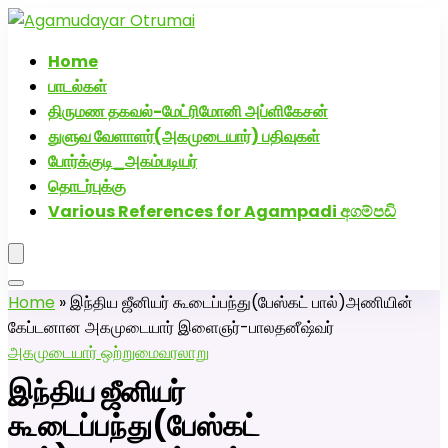
அகமுடையார் திருமண வரன்களுக்கு அகமுடையார்மேட்ரி-பெண் வ
சேவை! வாட்ஸப் எண்: 72005076
Home
பாடல்கள்
திருமண தகவல்-மேட்ரிமோனி அப்ளிகேசன்
துளுவ வேளாளர்(அகமுடையார்) பதிவுகள்
போர்க்குடி_அகம்படியர்
தொடர்புக்கு
Various References for Agampadi අගම්පඩි
Home
»
இந்திய ஜீனியர் கூடைப்பந்து(பேஸ்கட் பால்)அணியின்
கேப்டனான அகமுடையார் இளைஞர்-பாலதனீஷ்வர்
அகமுடையார் ஒற்றுமை
வரலாறு
இந்திய ஜீனியர்
கூடைப்பந்து(பேஸ்கட்