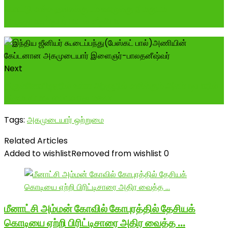
பொட்டு வச்ச தங்கக்குடம் ஊருக்கு நீ மகுடம்
-மருதுபாண்டியர் பாடல் வீடியோ
Next
திருக்கோயிலூரில் உள்ள அரசூரில் வசிக்கும் அகம்படியாரில்
திருமழப்பாடி என்பவரது மகன...
Tags:
அகமுடையார் ஒற்றுமை
Related Articles
Added to wishlist
Removed from wishlist
0
மீனாட்சி அம்மன் கோவில் கோபுரத்தில் தேசியக்
கொடியை ஏற்றி பிரிட்டிசாரை அதிர வைத்த …