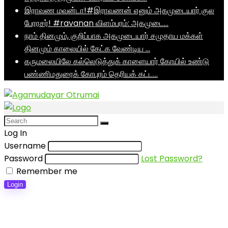
இராவண மவன்டா!#இராவணன் எனும் அகமுடையார் குல
பேரரசர்! #ravanan விளம்பரம்: அகமுடை…
நாம் தினமும், குறிப்பாக அகமுடையார் சமுதாய மக்கள்
தினமும் காலையில் கேட்க வேண்டிய …
கருமலையிலே கல்லெடுத்துக் காளையார் கோயில் உண்டு
பண்ணிமதுரைக் கோபுரம் தெரியக் கட்ட…
Log In
Username
Password
Lost Password?
Remember me
Login