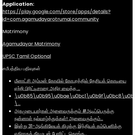
Application:
https://play.google.com/store/apps/details?
id=com.agamudayarotrumai.community
Matrimony
Agamudayar Matrimony
UPSC Tamil Optional
சமீபத்திய பதிவுகள்
மீனாட்சி அம்மன் கோவில் கோபுரத்தில் தேசியக் கொடியை
ஏற்றி பிரிட்டிசாரை அதிர வைத்த …
\u0b85\u0b95\u0bae\u0bc1\u0b9f\u0bc8\u0b
\…
அகமுடையார்கள் அனைவருக்கும் #ஆடிப்பெருக்கு
நன்னாள் நல்வாழ்த்துக்கள்! அனைவருக்கும்…
இன்று 31-ஆங்கிலேயக் கிழக்கு இந்தியக் கம்பெனிக்கு
எதிராகத் தீரமுடன் போரிட்ட கொங்க…