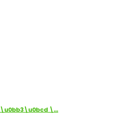
\u0bb3\u0bcd \…