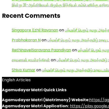
இன்று 31-ஆங்கிலேயக் கிழக்கு இந்தியக் கம்பெனிக்கு எதிர
Recent Comments
Singapore Ezhil Ravanan
on
பத்மஸ்ரீ பெறும் நமது அகத்த
Prabhakaran N
on
பத்மஸ்ரீ பெறும் நமது அகத்தமிழ் உறவு 
RethinavelSaravana Paandiyan
on
பத்மஸ்ரீ பெறும் நம
சரவணன் ராமச்சந்திரன்
on
பத்மஸ்ரீ பெறும் நமது அகத்தமிழ் 
Shiva Kumar
on
பத்மஸ்ரீ பெறும் நமது அகத்தமிழ் உறவு டாக்
English Articles
Agamudayar Matri Quick Links
Agamudayar Matri (Matrimony) Website:
https://
Agamudayar Matri Application:
https://play.googl