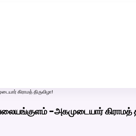
ரி-பெண் வீட்டாருக்கு 100% இலவச திருமண சேவை! வாட்ஸப் எண்:
7200507629
டையார் கிராமத் திருவிழா!
வலையங்குளம் -அகமுடையார் கிராமத் 