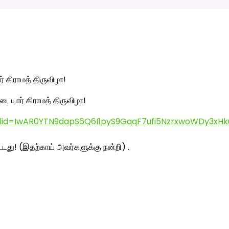
ையார் கிராமத் திருவிழா!
clid=IwAR0YTN9dapS6Q6I1pyS9GqqF7ufi5NzrxwoWDy3xH
ட்டது! (இதற்காய் அவர்களுக்கு நன்றி) .