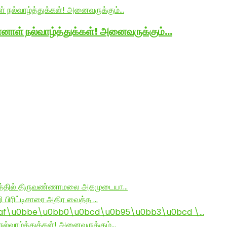
னாள் நல்வாழ்த்துக்கள்! அனைவருக்கும்…
ராமத்தில் திருவண்ணாமலை அகமுடையா…
ி பிரிட்டிசாரை அதிர வைத்த …
af\u0bbe\u0bb0\u0bcd\u0b95\u0bb3\u0bcd \…
ல்வாழ்த்துக்கள்! அனைவருக்கும்…