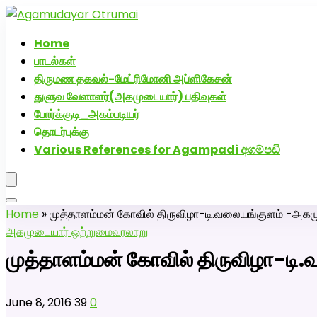
அகமுடையார் திருமண வரன்களுக்கு அகமுடையார்மேட்
Home
பாடல்கள்
திருமண தகவல்-மேட்ரிமோனி அப்ளிகேசன்
துளுவ வேளாளர்(அகமுடையார்) பதிவுகள்
போர்க்குடி_அகம்படியர்
தொடர்புக்கு
Various References for Agampadi අගම්පඩි
Home
»
முத்தாளம்மன் கோவில் திருவிழா-டி.வலையங்குளம் -அகமு
அகமுடையார் ஒற்றுமை
வரலாறு
முத்தாளம்மன் கோவில் திருவிழா-டி.
June 8, 2016
39
0