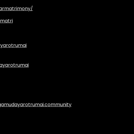
armatrimony/
matri
yarotrumai
ayarotrumai
.agamudayarotrumai.community