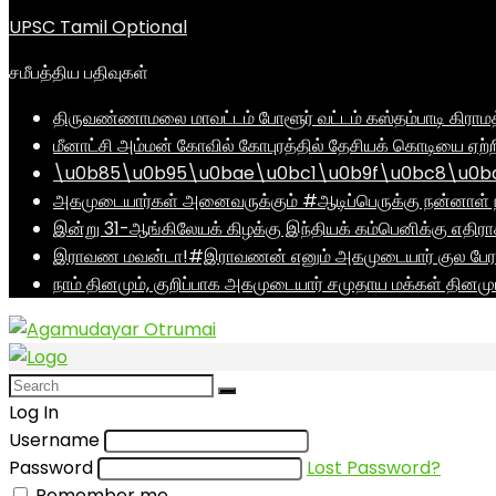
UPSC Tamil Optional
சமீபத்திய பதிவுகள்
திருவண்ணாமலை மாவட்டம் போளூர் வட்டம் கஸ்தம்பாடி கி
மீனாட்சி அம்மன் கோவில் கோபுரத்தில் தேசியக் கொடியை ஏற்ற
\u0b85\u0b95\u0bae\u0bc1\u0b9f\u0bc8\u0b
அகமுடையார்கள் அனைவருக்கும் #ஆடிப்பெருக்கு நன்னாள் ந
இன்று 31-ஆங்கிலேயக் கிழக்கு இந்தியக் கம்பெனிக்கு எதிர
இராவண மவன்டா!#இராவணன் எனும் அகமுடையார் குல பேரர
நாம் தினமும், குறிப்பாக அகமுடையார் சமுதாய மக்கள் தினம
Log In
Username
Password
Lost Password?
Remember me