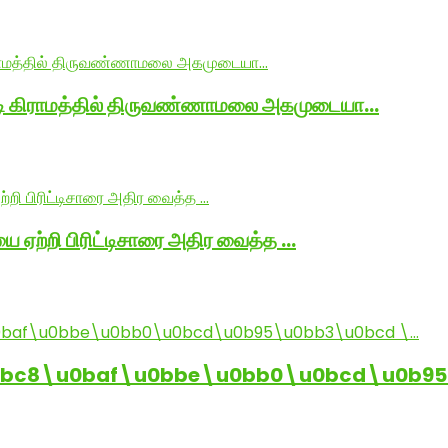
ாடி கிராமத்தில் திருவண்ணாமலை அகமுடையா…
ை ஏற்றி பிரிட்டிசாரை அதிர வைத்த …
0bc8\u0baf\u0bbe\u0bb0\u0bcd\u0b95