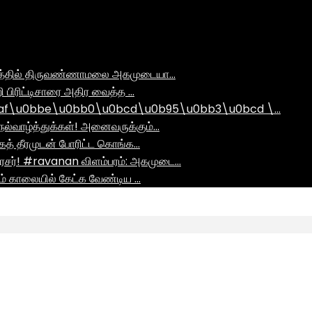
ராமத்தில் திருவண்ணாமலை அகமுடையா…
ி பிரிட்டிசாரை அதிர வைத்த …
af\u0bbe\u0bb0\u0bcd\u0b95\u0bb3\u0bcd \…
ல்வாழ்த்துக்கள்! அனைவருக்கும்…
ாகத் தீரமுடன் போரிட்ட கொங்க…
சர்! #ravanan விளம்பரம்: அகமுடை…
ும் காலையில் கேட்க வேண்டிய …