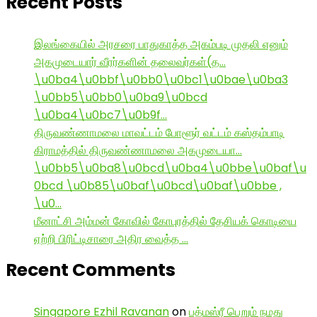
Recent Posts
இலங்கையில் அரசரை பாதுகாத்த அகம்படி முதலி எனும்
அகமுடையார் வீரர்களின் தலைவர்கள்(த…
\u0ba4\u0bbf\u0bb0\u0bc1\u0bae\u0ba3
\u0bb5\u0bb0\u0ba9\u0bcd
\u0ba4\u0bc7\u0b9f…
திருவண்ணாமலை மாவட்டம் போளூர் வட்டம் கஸ்தம்பாடி
கிராமத்தில் திருவண்ணாமலை அகமுடையா…
\u0bb5\u0ba8\u0bcd\u0ba4\u0bbe\u0baf\u
0bcd \u0b85\u0baf\u0bcd\u0baf\u0bbe ,
\u0…
மீனாட்சி அம்மன் கோவில் கோபுரத்தில் தேசியக் கொடியை
ஏற்றி பிரிட்டிசாரை அதிர வைத்த …
Recent Comments
Singapore Ezhil Ravanan
on
பத்மஸ்ரீ பெறும் நமது