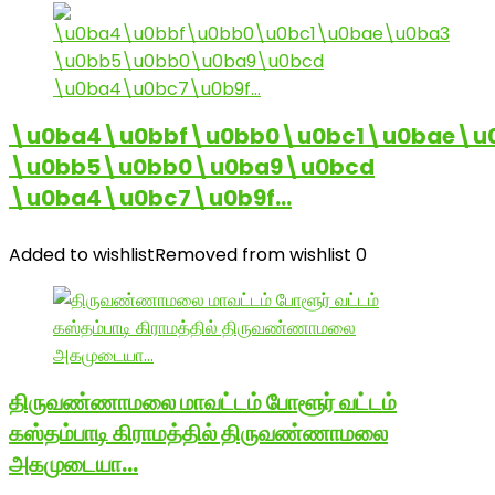
\u0ba4\u0bbf\u0bb0\u0bc1\u0bae\u
\u0bb5\u0bb0\u0ba9\u0bcd
\u0ba4\u0bc7\u0b9f…
Added to wishlist
Removed from wishlist
0
திருவண்ணாமலை மாவட்டம் போளூர் வட்டம்
கஸ்தம்பாடி கிராமத்தில் திருவண்ணாமலை
அகமுடையா…