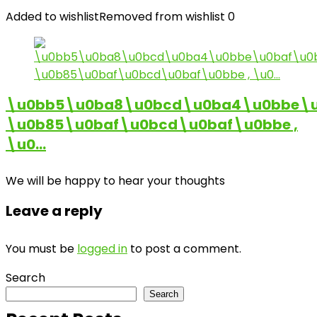
Added to wishlist
Removed from wishlist
0
\u0bb5\u0ba8\u0bcd\u0ba4\u0bbe\u
\u0b85\u0baf\u0bcd\u0baf\u0bbe ,
\u0…
We will be happy to hear your thoughts
Leave a reply
You must be
logged in
to post a comment.
Search
Search