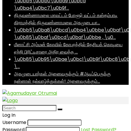
\u0bb5\u0bb0\u0ba9\u0bcd
\u0ba4\u0bc7\u0b9f…
திருவண்ணாமலை மாவட்டம் போளூர் வட்டம் கஸ்தம்பாடி
கிராமத்தில் திருவண்ணாமலை அகமுடையா…
\u0bb5\u0ba8\u0bcd\u0ba4\u0bbe\u0baf\u0
\u0b85\u0baf\u0bcd\u0baf\u0bbe , \u0…
மீனாட்சி அம்மன் கோவில் கோபுரத்தில் தேசியக் கொடியை
ஏற்றி பிரிட்டிசாரை அதிர வைத்த …
\u0b85\u0b95\u0bae\u0bc1\u0b9f\u0bc8\u0b
\…
அகமுடையார்கள் அனைவருக்கும் #ஆடிப்பெருக்கு
நன்னாள் நல்வாழ்த்துக்கள்! அனைவருக்கும்…
Log In
Username
Password
Lost Password?