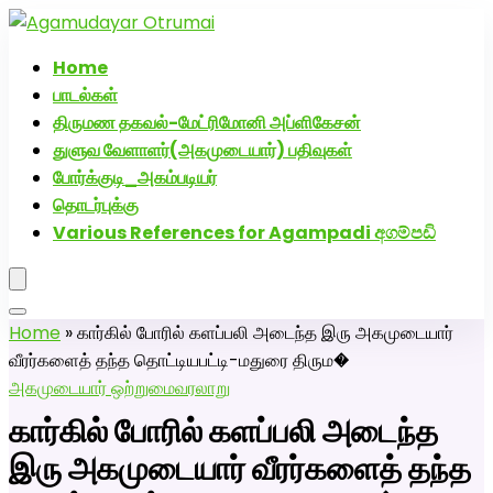
அகமுடையார் திருமண வரன்களுக்கு அகமுடையார்மேட்ரி-
பெண் வீட்டாருக்கு 100% இலவச திருமண சேவை! வாட்ஸப்
Home
எண்: 7200507629
பாடல்கள்
திருமண தகவல்-மேட்ரிமோனி அப்ளிகேசன்
துளுவ வேளாளர்(அகமுடையார்) பதிவுகள்
போர்க்குடி_அகம்படியர்
தொடர்புக்கு
Various References for Agampadi අගම්පඩි
Home
»
கார்கில் போரில் களப்பலி அடைந்த இரு அகமுடையார்
வீரர்களைத் தந்த தொட்டியபட்டி-மதுரை திரும�
அகமுடையார் ஒற்றுமை
வரலாறு
கார்கில் போரில் களப்பலி அடைந்த
இரு அகமுடையார் வீரர்களைத் தந்த