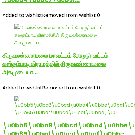
Added to wishlist
Removed from wishlist
0
திருவண்ணாமலை மாவட்டம் போளூர் வட்டம்
கஸ்தம்பாடி கிராமத்தில் திருவண்ணாமலை
அகமுடையா…
Added to wishlist
Removed from wishlist
0
\u0bb5\u0ba8\u0bcd\u0ba4\u0bbe\u
\u0b85\u0baf\u0bcd\u0baf\u0bbe ,