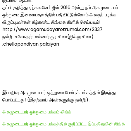
குமாரன் ஆவார்.
தம்பி குறித்து ஏற்கனவே 1 ஜீன் 2016 அன்று நம் அகமுடையார்
ஒற்றுமை இணையதளத்தில் பதிவிட்டுள்ளோம்.அதைப் படிக்க
விரும்புபவர்கள் கீழ்கண்ட லிங்கை கிளிக் செய்யவும்!
http://www.agamudayarotrumai.com/2337
நன்றி: சகோதரர் மன்னார்குடி சிவா(ஜில்லு சிவா)
,chellapandiyan.palaiyan
இப்பதிவு அகமுடையார் ஒற்றுமை பேஸ்புக் பக்கத்தில் இருந்து
பெறப்பட்டது! (இதற்காய் அவர்களுக்கு நன்றி) .
அகமுடையார் ஒற்றுமை பக்கம் லிங்க்
அகமுடையார் ஒற்றுமை பக்கத்தில் குறிப்பிட்ட இப்பதிவுவின் லிங்க்