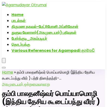
அகமுடையார் திருமண வரன்களுக்கு அகமுடையார்மேட்ரி-
பெண் வீட்டாருக்கு 100% இலவச திருமண சேவை! வாட்ஸப்
Home
எண்: 7200507629
பாடல்கள்
திருமண தகவல்-மேட்ரிமோனி அப்ளிகேசன்
துளுவ வேளாளர்(அகமுடையார்) பதிவுகள்
போர்க்குடி_அகம்படியர்
தொடர்புக்கு
Various References for Agampadi අගම්පඩි
Home
»
தம்பி பாலதனீஷ்வர் பொய்யாமொழி (இந்திய தேசிய
கூடைப்பந்து வீரர் ) பற்றி தினத்தந்தி-…
அகமுடையார் ஒற்றுமை
வரலாறு
தம்பி பாலதனீஷ்வர் பொய்யாமொழி
(இந்திய தேசிய கூடைப்பந்து வீரர் )