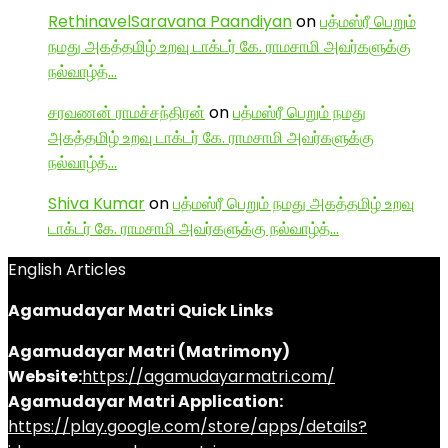
RethinavelSaravana Paandiyan
on
பத்மஸ்ரீ பெறும்
நமது அகத்தமிழ் உறவு டாக்டர் கே. ராமசாமி அவர்களுக்கு
நல்வாழ்த்…
சரவணன் ராமச்சந்திரன்
on
பத்மஸ்ரீ பெறும் நமது
அகத்தமிழ் உறவு டாக்டர் கே. ராமசாமி அவர்களுக்கு
நல்வாழ்த்…
Shiva Kumar
on
பத்மஸ்ரீ பெறும் நமது அகத்தமிழ் உறவு
டாக்டர் கே. ராமசாமி அவர்களுக்கு நல்வாழ்த்…
English Articles
Agamudayar Matri Quick Links
Agamudayar Matri (Matrimony)
Website:
https://agamudayarmatri.com/
Agamudayar Matri Application:
https://play.google.com/store/apps/details?