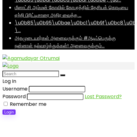
மீனாட்சி அம்மன் கோவில் கோபுரத்தில் தேசியக் கொடியை
ஏற்றி பிரிட்டிசாரை அதிர வைத்த …
\u0b85\u0b95\u0bae\u0bc1\u0b9f\u0bc8\u0b
\…
அகமுடையார்கள் அனைவருக்கும் #ஆடிப்பெருக்கு
நன்னாள் நல்வாழ்த்துக்கள்! அனைவருக்கும்…
Log In
Username
Password
Lost Password?
Remember me
Login