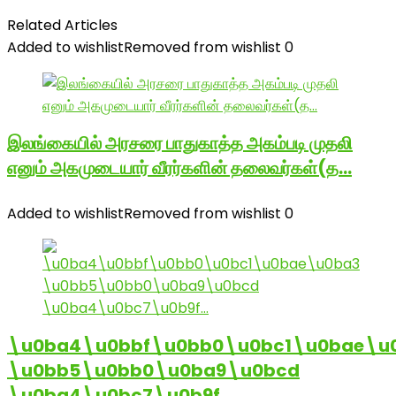
Related Articles
Added to wishlist
Removed from wishlist
0
இலங்கையில் அரசரை பாதுகாத்த அகம்படி முதலி
எனும் அகமுடையார் வீரர்களின் தலைவர்கள்(த…
Added to wishlist
Removed from wishlist
0
\u0ba4\u0bbf\u0bb0\u0bc1\u0bae\u
\u0bb5\u0bb0\u0ba9\u0bcd
\u0ba4\u0bc7\u0b9f…