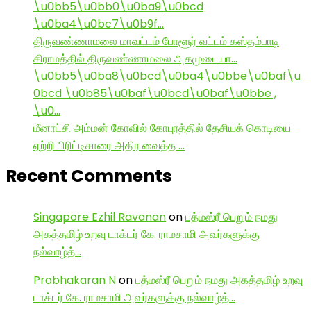
\u0bb5\u0bb0\u0ba9\u0bcd
\u0ba4\u0bc7\u0b9f…
திருவண்ணாமலை மாவட்டம் போளூர் வட்டம் கஸ்தம்பாடி
கிராமத்தில் திருவண்ணாமலை அகமுடையா…
\u0bb5\u0ba8\u0bcd\u0ba4\u0bbe\u0baf\u
0bcd \u0b85\u0baf\u0bcd\u0baf\u0bbe ,
\u0…
மீனாட்சி அம்மன் கோவில் கோபுரத்தில் தேசியக் கொடியை
ஏற்றி பிரிட்டிசாரை அதிர வைத்த …
Recent Comments
Singapore Ezhil Ravanan
on
பத்மஸ்ரீ பெறும் நமது
அகத்தமிழ் உறவு டாக்டர் கே. ராமசாமி அவர்களுக்கு
நல்வாழ்த்…
Prabhakaran N
on
பத்மஸ்ரீ பெறும் நமது அகத்தமிழ் உறவு
டாக்டர் கே. ராமசாமி அவர்களுக்கு நல்வாழ்த்…