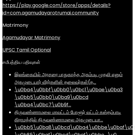
https://play.google.com/store/apps/details?
id=com.agamudayarotrumai.community
Matrimony
Agamudayar Matrimony
UPSC Tamil Optional
சமீபத்திய பதிவுகள்
இலங்கையில் அரசரை பாதுகாத்த அகம்படி முதலி எனும்
அகமுடையார் வீரர்களின் தலைவர்கள்(த…
\u0ba4\u0bbf\u0bb0\u0bc1\u0bae\u0ba3
\u0bb5\u0bb0\u0ba9\u0bcd
\u0ba4\u0bc7\u0b9f…
திருவண்ணாமலை மாவட்டம் போளூர் வட்டம் கஸ்தம்பாடி
கிராமத்தில் திருவண்ணாமலை அகமுடையா…
\u0bb5\u0ba8\u0bcd\u0ba4\u0bbe\u0baf\u0
\u0b85\u0baf\u0bcd\u0baf\u0bbe , \u0…