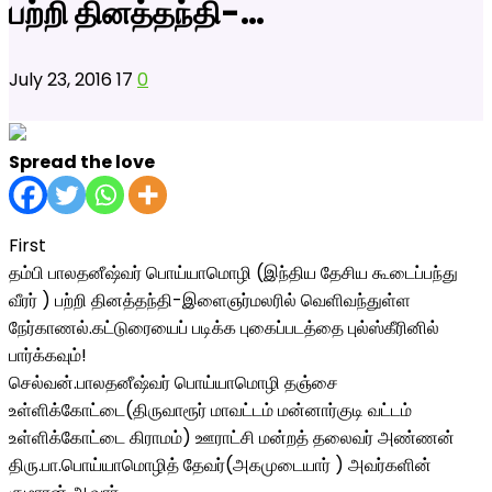
பற்றி தினத்தந்தி-…
July 23, 2016
17
0
Spread the love
First
தம்பி பாலதனீஷ்வர் பொய்யாமொழி (இந்திய தேசிய கூடைப்பந்து
வீரர் ) பற்றி தினத்தந்தி-இளைஞர்மலரில் வெளிவந்துள்ள
நேர்காணல்.கட்டுரையைப் படிக்க புகைப்படத்தை புல்ஸ்கீரினில்
பார்க்கவும்!
செல்வன்.பாலதனீஷ்வர் பொய்யாமொழி தஞ்சை
உள்ளிக்கோட்டை(திருவாரூர் மாவட்டம் மன்னார்குடி வட்டம்
உள்ளிக்கோட்டை கிராமம்) ஊராட்சி மன்றத் தலைவர் அண்ணன்
திரு.பா.பொய்யாமொழித் தேவர்(அகமுடையார் ) அவர்களின்