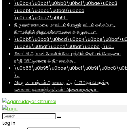
\u0ba4\u0bbf\u0bb0\u0bc1\u0bae\u0ba3
\u0bb5\u0bb0\u0ba9\u0bcd
\u0ba4\u0bc7\u0b9f…
திருவண்ணாமலை மாவட்டம் போளூர் வட்டம் கஸ்தம்பாடி
கிராமத்தில் திருவண்ணாமலை அகமுடையா…
\u0bb5\u0ba8\u0bcd\u0ba4\u0bbe\u0baf\u0
\u0b85\u0baf\u0bcd\u0baf\u0bbe , \u0…
மீனாட்சி அம்மன் கோவில் கோபுரத்தில் தேசியக் கொடியை
ஏற்றி பிரிட்டிசாரை அதிர வைத்த …
\u0b85\u0b95\u0bae\u0bc1\u0b9f\u0bc8\u0b
\…
அகமுடையார்கள் அனைவருக்கும் #ஆடிப்பெருக்கு
நன்னாள் நல்வாழ்த்துக்கள்! அனைவருக்கும்…
Log In