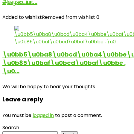
அகமுடையா…
Added to wishlist
Removed from wishlist
0
\u0bb5\u0ba8\u0bcd\u0ba4\u0bbe\u
\u0b85\u0baf\u0bcd\u0baf\u0bbe ,
\u0…
We will be happy to hear your thoughts
Leave a reply
You must be
logged in
to post a comment.
Search