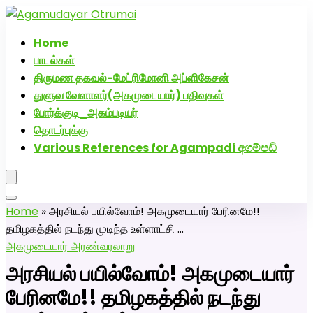
அகமுடையார் திருமண வரன்களுக்கு அகமுடையார்மேட்ரி-
பெண் வீட்டாருக்கு 100% இலவச திருமண சேவை! வாட்ஸப்
Home
எண்: 7200507629
பாடல்கள்
திருமண தகவல்-மேட்ரிமோனி அப்ளிகேசன்
துளுவ வேளாளர்(அகமுடையார்) பதிவுகள்
போர்க்குடி_அகம்படியர்
தொடர்புக்கு
Various References for Agampadi අගම්පඩි
Home
»
அரசியல் பயில்வோம்! அகமுடையார் பேரினமே!!
தமிழகத்தில் நடந்து முடிந்த உள்ளாட்சி …
அகமுடையார் அரண்
வரலாறு
அரசியல் பயில்வோம்! அகமுடையார்
பேரினமே!! தமிழகத்தில் நடந்து