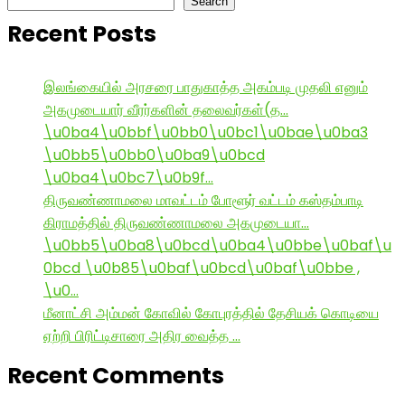
Search
Recent Posts
இலங்கையில் அரசரை பாதுகாத்த அகம்படி முதலி எனும்
அகமுடையார் வீரர்களின் தலைவர்கள்(த…
\u0ba4\u0bbf\u0bb0\u0bc1\u0bae\u0ba3
\u0bb5\u0bb0\u0ba9\u0bcd
\u0ba4\u0bc7\u0b9f…
திருவண்ணாமலை மாவட்டம் போளூர் வட்டம் கஸ்தம்பாடி
கிராமத்தில் திருவண்ணாமலை அகமுடையா…
\u0bb5\u0ba8\u0bcd\u0ba4\u0bbe\u0baf\u
0bcd \u0b85\u0baf\u0bcd\u0baf\u0bbe ,
\u0…
மீனாட்சி அம்மன் கோவில் கோபுரத்தில் தேசியக் கொடியை
ஏற்றி பிரிட்டிசாரை அதிர வைத்த …
Recent Comments