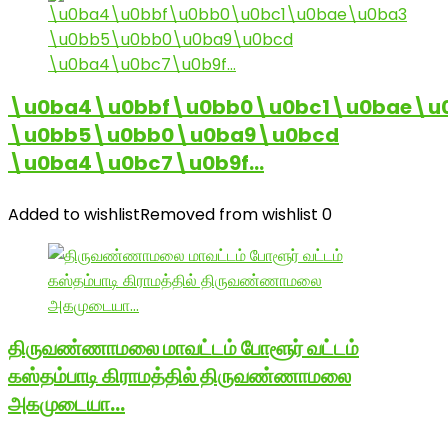
\u0ba4\u0bbf\u0bb0\u0bc1\u0bae\u
\u0bb5\u0bb0\u0ba9\u0bcd
\u0ba4\u0bc7\u0b9f…
Added to wishlist
Removed from wishlist
0
திருவண்ணாமலை மாவட்டம் போளூர் வட்டம்
கஸ்தம்பாடி கிராமத்தில் திருவண்ணாமலை
அகமுடையா…