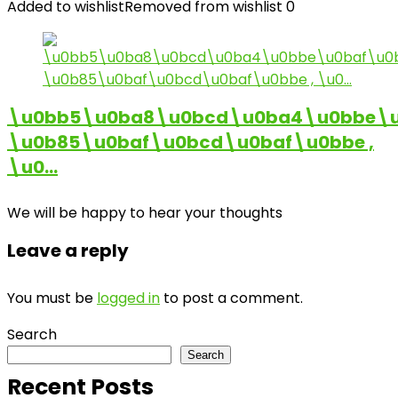
Added to wishlist
Removed from wishlist
0
\u0bb5\u0ba8\u0bcd\u0ba4\u0bbe\u
\u0b85\u0baf\u0bcd\u0baf\u0bbe ,
\u0…
We will be happy to hear your thoughts
Leave a reply
You must be
logged in
to post a comment.
Search
Search
Recent Posts