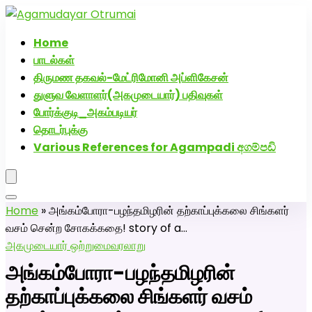
அகமுடையார் திருமண வரன்களுக்கு அகமுடையார்மேட்ரி-
பெண் வீட்டாருக்கு 100% இலவச திருமண சேவை! வாட்ஸப்
Home
எண்: 7200507629
பாடல்கள்
திருமண தகவல்-மேட்ரிமோனி அப்ளிகேசன்
துளுவ வேளாளர்(அகமுடையார்) பதிவுகள்
போர்க்குடி_அகம்படியர்
தொடர்புக்கு
Various References for Agampadi අගම්පඩි
Home
»
அங்கம்போரா-பழந்தமிழரின் தற்காப்புக்கலை சிங்களர்
வசம் சென்ற சோகக்கதை! story of a…
அகமுடையார் ஒற்றுமை
வரலாறு
அங்கம்போரா-பழந்தமிழரின்
தற்காப்புக்கலை சிங்களர் வசம்