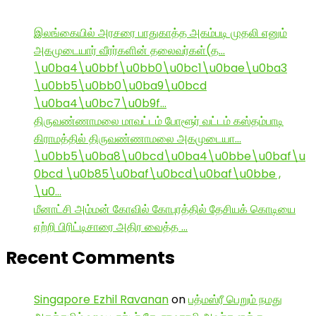
இலங்கையில் அரசரை பாதுகாத்த அகம்படி முதலி எனும்
அகமுடையார் வீரர்களின் தலைவர்கள்(த…
\u0ba4\u0bbf\u0bb0\u0bc1\u0bae\u0ba3
\u0bb5\u0bb0\u0ba9\u0bcd
\u0ba4\u0bc7\u0b9f…
திருவண்ணாமலை மாவட்டம் போளூர் வட்டம் கஸ்தம்பாடி
கிராமத்தில் திருவண்ணாமலை அகமுடையா…
\u0bb5\u0ba8\u0bcd\u0ba4\u0bbe\u0baf\u
0bcd \u0b85\u0baf\u0bcd\u0baf\u0bbe ,
\u0…
மீனாட்சி அம்மன் கோவில் கோபுரத்தில் தேசியக் கொடியை
ஏற்றி பிரிட்டிசாரை அதிர வைத்த …
Recent Comments
Singapore Ezhil Ravanan
on
பத்மஸ்ரீ பெறும் நமது