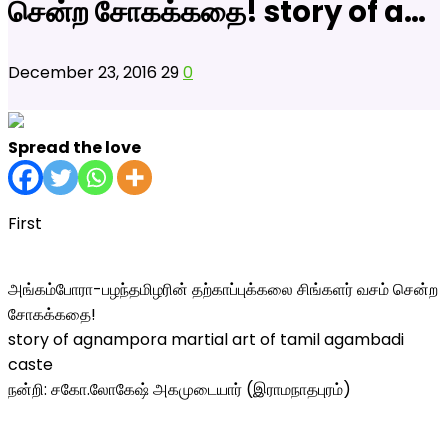
சென்ற சோகக்கதை! story of a…
December 23, 2016
29
0
Spread the love
First
அங்கம்போரா-பழந்தமிழரின் தற்காப்புக்கலை சிங்களர் வசம் சென்ற
சோகக்கதை!
story of agnampora martial art of tamil agambadi
caste
நன்றி: சகோ.லோகேஷ் அகமுடையார் (இராமநாதபுரம்)