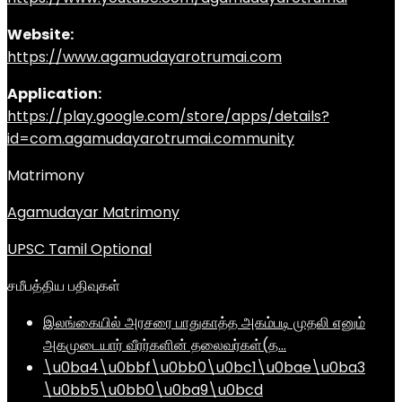
Website:
https://www.agamudayarotrumai.com
Application:
https://play.google.com/store/apps/details?
id=com.agamudayarotrumai.community
Matrimony
Agamudayar Matrimony
UPSC Tamil Optional
சமீபத்திய பதிவுகள்
இலங்கையில் அரசரை பாதுகாத்த அகம்படி முதலி எனும்
அகமுடையார் வீரர்களின் தலைவர்கள்(த…
\u0ba4\u0bbf\u0bb0\u0bc1\u0bae\u0ba3
\u0bb5\u0bb0\u0ba9\u0bcd