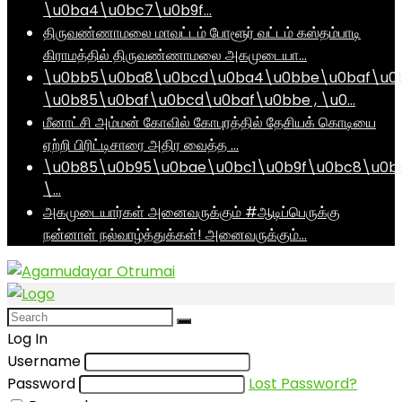
\u0ba4\u0bc7\u0b9f…
திருவண்ணாமலை மாவட்டம் போளூர் வட்டம் கஸ்தம்பாடி
கிராமத்தில் திருவண்ணாமலை அகமுடையா…
\u0bb5\u0ba8\u0bcd\u0ba4\u0bbe\u0baf\u0
\u0b85\u0baf\u0bcd\u0baf\u0bbe , \u0…
மீனாட்சி அம்மன் கோவில் கோபுரத்தில் தேசியக் கொடியை
ஏற்றி பிரிட்டிசாரை அதிர வைத்த …
\u0b85\u0b95\u0bae\u0bc1\u0b9f\u0bc8\u0b
\…
அகமுடையார்கள் அனைவருக்கும் #ஆடிப்பெருக்கு
நன்னாள் நல்வாழ்த்துக்கள்! அனைவருக்கும்…
Log In
Username
Password
Lost Password?