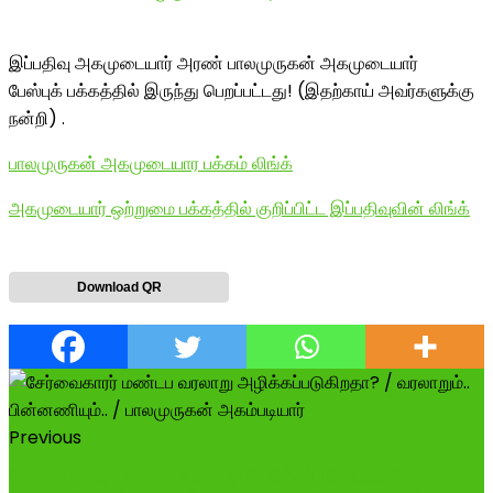
இப்பதிவு அகமுடையார் அரண் பாலமுருகன் அகமுடையார்
பேஸ்புக் பக்கத்தில் இருந்து பெறப்பட்டது! (இதற்காய் அவர்களுக்கு
நன்றி) .
பாலமுருகன் அகமுடையார பக்கம் லிங்க்
அகமுடையார் ஒற்றுமை பக்கத்தில் குறிப்பிட்ட இப்பதிவுவின் லிங்க்
Download QR
Previous
சேர்வைகாரர் மண்டப வரலாறு அழிக்கப்படுகிறதா? /