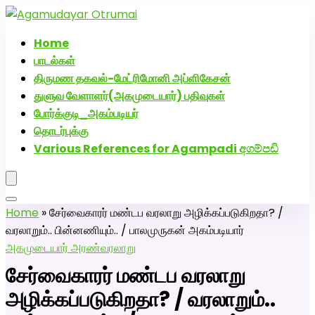
அகமுடையார் திருமண வரன்களுக்கு அகமுடையார்மேட்ரி-
பெண் வீட்டாருக்கு 100% இலவச திருமண சேவை! வாட்ஸப்
Home
எண்: 7200507629
பாடல்கள்
திருமண தகவல்-மேட்ரிமோனி அப்ளிகேசன்
துளுவ வேளாளர்(அகமுடையார்) பதிவுகள்
போர்க்குடி_அகம்படியர்
தொடர்புக்கு
Various References for Agampadi අගම්පඩි
Home
»
சேர்வைகாரர் மண்டப வரலாறு அழிக்கப்படுகிறதா? /
வரலாறும்.. பின்னணியும்.. / பாலமுருகன் அகம்படியார்
அகமுடையார் அரண்
வரலாறு
சேர்வைகாரர் மண்டப வரலாறு
அழிக்கப்படுகிறதா? / வரலாறும்..