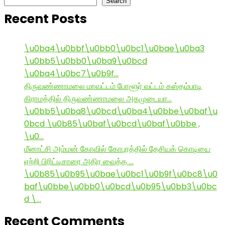
Search
Recent Posts
\u0ba4\u0bbf\u0bb0\u0bc1\u0bae\u0ba3
\u0bb5\u0bb0\u0ba9\u0bcd
\u0ba4\u0bc7\u0b9f…
திருவண்ணாமலை மாவட்டம் போளூர் வட்டம் கஸ்தம்பாடி
கிராமத்தில் திருவண்ணாமலை அகமுடையா…
\u0bb5\u0ba8\u0bcd\u0ba4\u0bbe\u0baf\u
0bcd \u0b85\u0baf\u0bcd\u0baf\u0bbe ,
\u0…
மீனாட்சி அம்மன் கோவில் கோபுரத்தில் தேசியக் கொடியை
ஏற்றி பிரிட்டிசாரை அதிர வைத்த …
\u0b85\u0b95\u0bae\u0bc1\u0b9f\u0bc8\u0
baf\u0bbe\u0bb0\u0bcd\u0b95\u0bb3\u0bc
d \…
Recent Comments