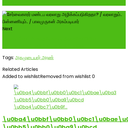
வரலாறும்.. பின்னணியும்.. / பாலமுருகன் அகம்படியார்
Next
மதுரை மீனாட்சி சுந்தரேசுவரர் திருக்கோயிலில்
சேர்வைக்காரர் மண்டகப்படி பெயர் மாற்ற...
Tags:
அகமுடையார் அரண்
Related Articles
Added to wishlist
Removed from wishlist
0
\u0ba4\u0bbf\u0bb0\u0bc1\u0bae\u
\u0bb5\u0bb0\u0ba9\u0bcd