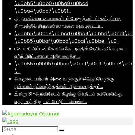
\u0bb5\u0bb0\u0ba9\u0bcd
\u0ba4\u0bc7\u0b9f…
திருவண்ணாமலை மாவட்டம் போளூர் வட்டம் கஸ்தம்பாடி
கிராமத்தில் திருவண்ணாமலை அகமுடையா…
\u0bb5\u0ba8\u0bcd\u0ba4\u0bbe\u0baf\u0
\u0b85\u0baf\u0bcd\u0baf\u0bbe , \u0…
மீனாட்சி அம்மன் கோவில் கோபுரத்தில் தேசியக் கொடியை
ஏற்றி பிரிட்டிசாரை அதிர வைத்த …
\u0b85\u0b95\u0bae\u0bc1\u0b9f\u0bc8\u0b
\…
அகமுடையார்கள் அனைவருக்கும் #ஆடிப்பெருக்கு
நன்னாள் நல்வாழ்த்துக்கள்! அனைவருக்கும்…
இன்று 31-ஆங்கிலேயக் கிழக்கு இந்தியக் கம்பெனிக்கு
எதிராகத் தீரமுடன் போரிட்ட கொங்க…