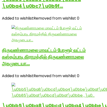
\u0ba4\u0bc7\u0b9f…
Added to wishlist
Removed from wishlist
0
திருவண்ணாமலை மாவட்டம் போளூர் வட்டம்
கஸ்தம்பாடி கிராமத்தில் திருவண்ணாமலை
அகமுடையா…
Added to wishlist
Removed from wishlist
0
\u0bb5\u0ba8\u0bcd\u0ba4\u0bbe\u