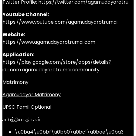
Twitter Profile:
https://twitter.com/agamudayarotru
Youtube Channel:
https://www.youtube.com/agamudayarotrumai
Website:
https://www.agamudayarotrumai.com
Application:
https://play.google.com/store/apps/details?
id=com.agamudayarotrumai.community
Matrimony
Agamudayar Matrimony
UPSC Tamil Optional
சமீபத்திய பதிவுகள்
\u0ba4\u0bbf\u0bb0\u0bc1\u0bae\u0ba3