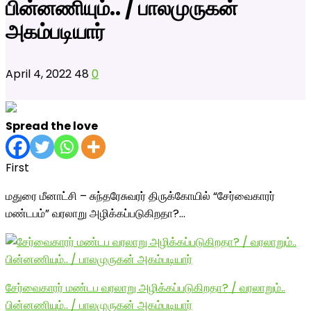
பின்னணியும்.. / பாலமுருகன்
அகம்படியார்
April 4, 2022
48
0
Spread the love
First
மதுரை மீனாட்சி – சுந்தரேசுவரர் திருக்கோயில் “சேர்வைகாரர்
மண்டபம்” வரலாறு அழிக்கப்படுகிறதா?…
சேர்வைகாரர் மண்டப வரலாறு அழிக்கப்படுகிறதா? / வரலாறும்..
பின்னணியும்.. / பாலமுருகன் அகம்படியார்