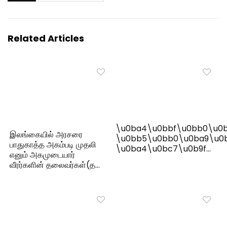
Related Articles
\u0ba4\u0bbf\u0bb0\u0b
இலங்கையில் அரசரை
\u0bb5\u0bb0\u0ba9\u0
பாதுகாத்த அகம்படி முதலி
\u0ba4\u0bc7\u0b9f…
எனும் அகமுடையார்
வீரர்களின் தலைவர்கள்(த…