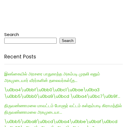
Search
Search
Recent Posts
இலங்கையில் அரசரை பாதுகாத்த அகம்படி முதலி எனும்
அகமுடையார் வீரர்களின் தலைவர்கள்(த…
\u0ba4\u0bbf\u0bb0\u0bc1\u0bae\u0ba3
\u0bb5\u0bb0\u0ba9\u0bcd \u0ba4\u0bc7\u0b9f…
திருவண்ணாமலை மாவட்டம் போளூர் வட்டம் கஸ்தம்பாடி கிராமத்தில்
திருவண்ணாமலை அகமுடையா…
\u0bb5\u0ba8\u0bcd\u0ba4\u0bbe\u0baf\u0bcd