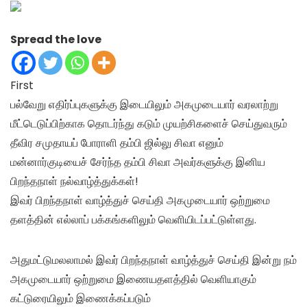
Spread the love
First
பல்வேறு எதிர்ப்புகளுக்கு இடையிலும் அகமுடையார் வரலாற்று
மீட்டெடுப்பிற்காக தொடர்ந்து கடும் முயற்சிகளைச் செய்துவரும்
தீவிர சமுதாயப் போராளி தம்பி ஜில்லு சிவா எனும்
மன்னார்குடியைச் சேர்ந்த தம்பி சிவா அவர்களுக்கு இனிய
பிறந்தநாள் நல்வாழ்த்துக்கள்!
இவர் பிறந்தநாள் வாழ்த்துச் செய்தி அகமுடையார் ஒற்றுமை
தளத்தின் எல்லாப் பக்கங்களிலும் வெளியிடப்பட்டுள்ளது.
அதுமட்டுமலலாமல் இவர் பிறந்தநாள் வாழ்த்துச் செய்தி இன்று நம்
அகமுடையார் ஒற்றுமை இணையதளத்தில் வெளியாகும்
கட்டுரையிலும் இணைக்கப்படும்