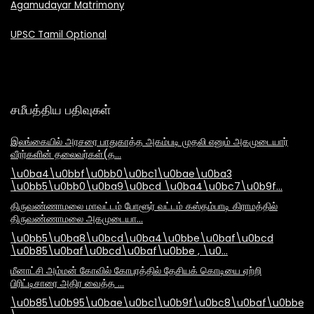
Agamudayar Matrimony
UPSC Tamil Optional
சமீபத்திய பதிவுகள்
இலங்கையில் அரசரை பாதுகாத்த அகம்படி முதலி எனும் அகமுடையார்
வீரர்களின் தலைவர்கள்(த…
\u0ba4\u0bbf\u0bb0\u0bc1\u0bae\u0ba3
\u0bb5\u0bb0\u0ba9\u0bcd \u0ba4\u0bc7\u0b9f…
திருவண்ணாமலை மாவட்டம் போளூர் வட்டம் கஸ்தம்பாடி கிராமத்தில்
திருவண்ணாமலை அகமுடையா…
\u0bb5\u0ba8\u0bcd\u0ba4\u0bbe\u0baf\u0bcd
\u0b85\u0baf\u0bcd\u0baf\u0bbe , \u0…
மீனாட்சி அம்மன் கோவில் கோபுரத்தில் தேசியக் கொடியை ஏற்றி
பிரிட்டிசாரை அதிர வைத்த …
\u0b85\u0b95\u0bae\u0bc1\u0b9f\u0bc8\u0baf\u0bbe\