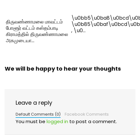
\u0bb5\u0ba8\u0bcd\u0
திருவண்ணாமலை மாவட்டம்
\u0b85\u0baf\u0bcd\u0b
போளூர் வட்டம் கஸ்தம்பாடி
, \u0…
கிராமத்தில் திருவண்ணாமலை
அகமுடையா…
We will be happy to hear your thoughts
Leave a reply
Default Comments (0)
Facebook Comments
You must be
logged in
to post a comment.