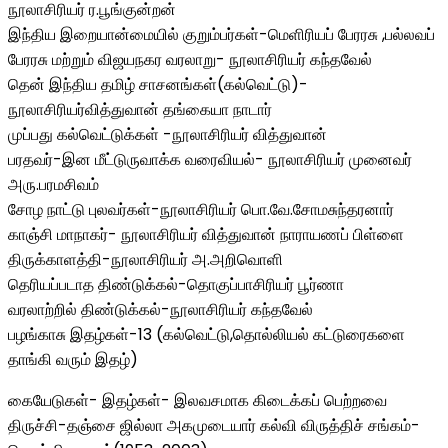
நூலாசிரியர் ர.பூங்குன்றன்
இந்திய இறையான்மையில் குறும்பர்கள்-மெளிரியப் பேரரசு ,பல்லவப்
பேரரசு மற்றும் விஜயநகர வரலாறு- நூலாசிரியர் கந்தவேல்
தென் இந்திய தமிழ் சாசனங்கள்(கல்வெட்டு)-
நூலாசிரியர்வித்துவான் தங்கையா நாடார்
முப்பது கல்வெட்டுக்கள் -நூலாசிரியர் வித்துவான்
பரதவர்-இன மீட்டுருவாக்க வரைவியல்- நூலாசிரியர் முனைவர்
அரு.பரமசிவம்
சோழ நாட்டு புலவர்கள்-நூலாசிரியர் பொ.வே.சோமசுந்தரனார்
காஞ்சி மாநாகர்- நூலாசிரியர் வித்துவான் நாராயணப் பிள்ளை
திருக்காளத்தி-நூலாசிரியர் அ.அறிவொளி
தெரியப்படாத திண்டுக்கல்-தொகுப்பாசிரியர் பூர்ணா
வரலாற்றில் திண்டுக்கல்-நூலாசிரியர் கந்தவேல்
பழங்காசு இதழ்கள்-13 (கல்வெட்டு,தொல்லியல் கட்டுரைகளை
தாங்கி வரும் இதழ்)
கையேடுகள்- இதழ்கள்- இலவசமாக கிடைக்கப் பெற்றவை
திருச்சி-தஞ்சை ஜில்லா அகமுடையார் கல்வி விருத்திச் சங்கம்-