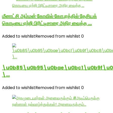
மீனாட்சி அம்மன் கோவில் கோபுரத்தில் தேசியக்
கொடியை ஏற்றி பிரிட்டிசாரை அதிர வைத்த …
Added to wishlist
Removed from wishlist
0
\u0b85\u0b95\u0bae\u0bc1\u0b9f\u
\…
Added to wishlist
Removed from wishlist
0