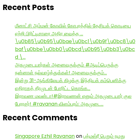
Recent Posts
மீனாட்சி அம்மன் கோவில் கோபுரத்தில் தேசியக் கொடியை
ஏற்றி பிரிட்டிசாரை அதிர வைத்த …
\u0b85\u0b95\u0bae\u0bc1\u0b9f\u0bc8\u0
baf\u0bbe\u0bb0\u0bcd\u0b95\u0bb3\u0bc
d \…
அகமுடையார்கள் அனைவருக்கும் #ஆடிப்பெருக்கு
நன்னாள் நல்வாழ்த்துக்கள்! அனைவருக்கும்…
இன்று 31-ஆங்கிலேயக் கிழக்கு இந்தியக் கம்பெனிக்கு
எதிராகத் தீரமுடன் போரிட்ட கொங்க…
இராவண மவன்டா!#இராவணன் எனும் அகமுடையார் குல
பேரரசர்! #ravanan விளம்பரம்: அகமுடை…
Recent Comments
Singapore Ezhil Ravanan
on
பத்மஸ்ரீ பெறும் நமது