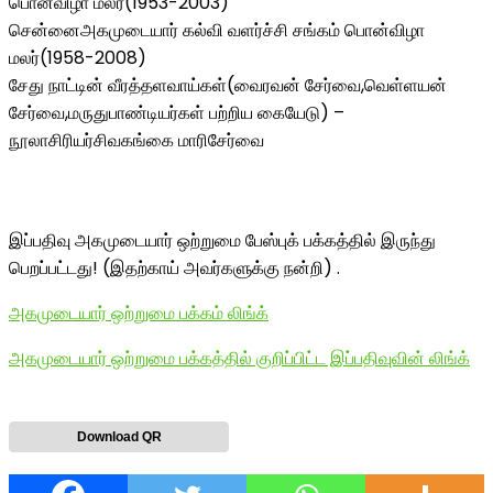
பொன்விழா மலர்(1953-2003)
சென்னைஅகமுடையார் கல்வி வளர்ச்சி சங்கம் பொன்விழா
மலர்(1958-2008)
சேது நாட்டின் வீரத்தளவாய்கள்(வைரவன் சேர்வை,வெள்ளயன்
சேர்வை,மருதுபாண்டியர்கள் பற்றிய கையேடு) –
நூலாசிரியர்சிவகங்கை மாரிசேர்வை
இப்பதிவு அகமுடையார் ஒற்றுமை பேஸ்புக் பக்கத்தில் இருந்து
பெறப்பட்டது! (இதற்காய் அவர்களுக்கு நன்றி) .
அகமுடையார் ஒற்றுமை பக்கம் லிங்க்
அகமுடையார் ஒற்றுமை பக்கத்தில் குறிப்பிட்ட இப்பதிவுவின் லிங்க்
Download QR