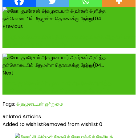
Previous
மருதுபாண்டியர்களின் புதிய சிலை விருப்பாச்சி அருகில் உள்ள
கணக்கன்பட்டியில் கண்டுபிடிப்பு!
Next
சகோ. குமரேசன் அகமுடையார் அவர்கள் அளித்த
நன்கொடையில் மீதமுள்ள தொகைக்கு நேற்று(04...
Tags:
அகமுடையார் ஒற்றுமை
Related Articles
Added to wishlist
Removed from wishlist
0