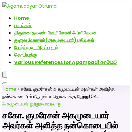
அகமுடையார் திருமண வரன்களுக்கு அகமுடையார்மேட்ரி-பெண்
திருமண சேவை! வாட்ஸப் எண்: 72005
Home
பாடல்கள்
திருமண தகவல்-மேட்ரிமோனி அப்ளிகேசன்
துளுவ வேளாளர்(அகமுடையார்) பதிவுகள்
போர்க்குடி_அகம்படியர்
தொடர்புக்கு
Various References for Agampadi අගම්පඩි
Home
»
சகோ. குமரேசன் அகமுடையார் அவர்கள் அளித்த
நன்கொடையில் மீதமுள்ள தொகைக்கு நேற்று(04…
அகமுடையார் ஒற்றுமை
வரலாறு
சகோ. குமரேசன் அகமுடையார்
அவர்கள் அளித்த நன்கொடையில்