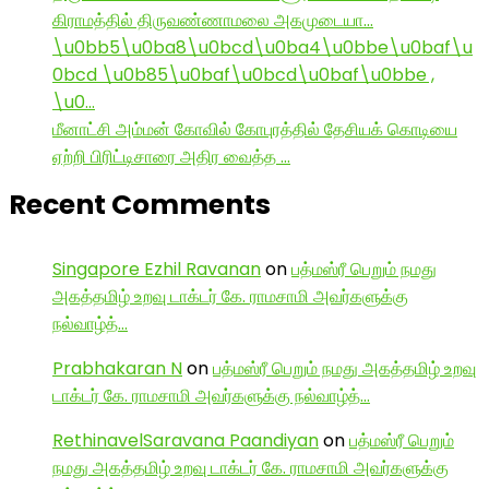
கிராமத்தில் திருவண்ணாமலை அகமுடையா…
\u0bb5\u0ba8\u0bcd\u0ba4\u0bbe\u0baf\u
0bcd \u0b85\u0baf\u0bcd\u0baf\u0bbe ,
\u0…
மீனாட்சி அம்மன் கோவில் கோபுரத்தில் தேசியக் கொடியை
ஏற்றி பிரிட்டிசாரை அதிர வைத்த …
Recent Comments
Singapore Ezhil Ravanan
on
பத்மஸ்ரீ பெறும் நமது
அகத்தமிழ் உறவு டாக்டர் கே. ராமசாமி அவர்களுக்கு
நல்வாழ்த்…
Prabhakaran N
on
பத்மஸ்ரீ பெறும் நமது அகத்தமிழ் உறவு
டாக்டர் கே. ராமசாமி அவர்களுக்கு நல்வாழ்த்…
RethinavelSaravana Paandiyan
on
பத்மஸ்ரீ பெறும்
நமது அகத்தமிழ் உறவு டாக்டர் கே. ராமசாமி அவர்களுக்கு