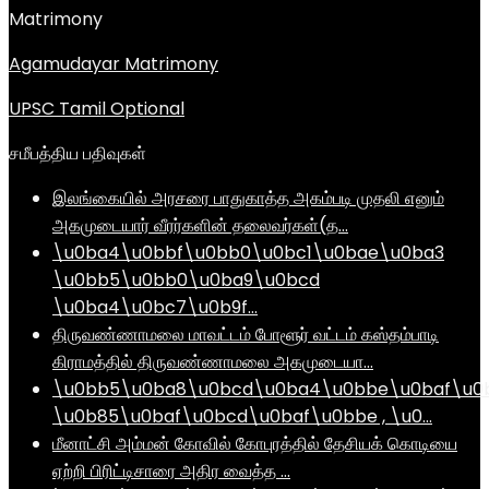
Matrimony
Agamudayar Matrimony
UPSC Tamil Optional
சமீபத்திய பதிவுகள்
இலங்கையில் அரசரை பாதுகாத்த அகம்படி முதலி எனும்
அகமுடையார் வீரர்களின் தலைவர்கள்(த…
\u0ba4\u0bbf\u0bb0\u0bc1\u0bae\u0ba3
\u0bb5\u0bb0\u0ba9\u0bcd
\u0ba4\u0bc7\u0b9f…
திருவண்ணாமலை மாவட்டம் போளூர் வட்டம் கஸ்தம்பாடி
கிராமத்தில் திருவண்ணாமலை அகமுடையா…
\u0bb5\u0ba8\u0bcd\u0ba4\u0bbe\u0baf\u0
\u0b85\u0baf\u0bcd\u0baf\u0bbe , \u0…
மீனாட்சி அம்மன் கோவில் கோபுரத்தில் தேசியக் கொடியை
ஏற்றி பிரிட்டிசாரை அதிர வைத்த …