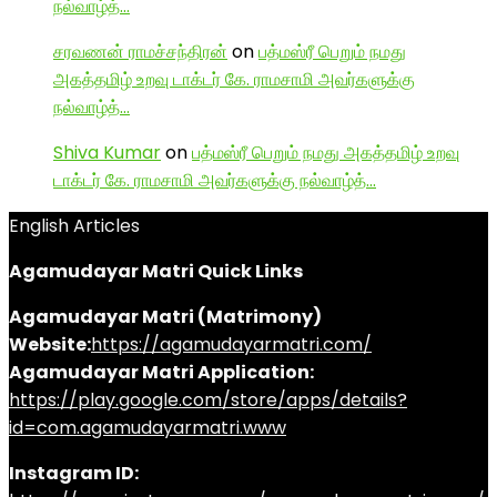
நல்வாழ்த்…
சரவணன் ராமச்சந்திரன்
on
பத்மஸ்ரீ பெறும் நமது
அகத்தமிழ் உறவு டாக்டர் கே. ராமசாமி அவர்களுக்கு
நல்வாழ்த்…
Shiva Kumar
on
பத்மஸ்ரீ பெறும் நமது அகத்தமிழ் உறவு
டாக்டர் கே. ராமசாமி அவர்களுக்கு நல்வாழ்த்…
English Articles
Agamudayar Matri Quick Links
Agamudayar Matri (Matrimony)
Website:
https://agamudayarmatri.com/
Agamudayar Matri Application:
https://play.google.com/store/apps/details?
id=com.agamudayarmatri.www
Instagram ID: