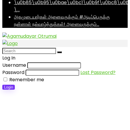
\u0b85\u0b95\u0bae\u0bc1\u0b9f\u0bc8\u0b
\…
அகமுடையார்கள் அனைவருக்கும் #ஆடிப்பெருக்கு
நன்னாள் நல்வாழ்த்துக்கள்! அனைவருக்கும்…
Log In
Username
Password
Lost Password?
Remember me
Login