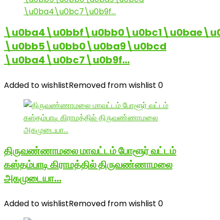
\u0ba4\u0bbf\u0bb0\u0bc1\u0bae\u
\u0bb5\u0bb0\u0ba9\u0bcd
\u0ba4\u0bc7\u0b9f…
Added to wishlist
Removed from wishlist
0
திருவண்ணாமலை மாவட்டம் போளூர் வட்டம்
கஸ்தம்பாடி கிராமத்தில் திருவண்ணாமலை
அகமுடையா…
Added to wishlist
Removed from wishlist
0