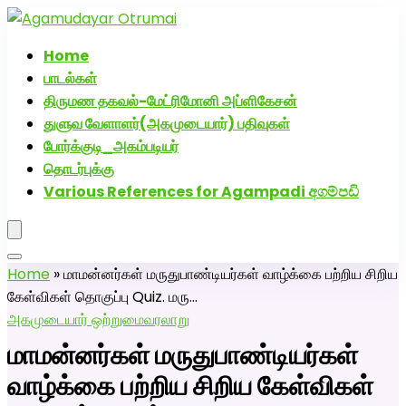
அகமுடையார் திருமண வரன்களுக்கு அகமுடையார்மேட்ரி-
பெண் வீட்டாருக்கு 100% இலவச திருமண சேவை! வாட்ஸப்
Home
எண்: 7200507629
பாடல்கள்
திருமண தகவல்-மேட்ரிமோனி அப்ளிகேசன்
துளுவ வேளாளர்(அகமுடையார்) பதிவுகள்
போர்க்குடி_அகம்படியர்
தொடர்புக்கு
Various References for Agampadi අගම්පඩි
Home
»
மாமன்னர்கள் மருதுபாண்டியர்கள் வாழ்க்கை பற்றிய சிறிய
கேள்விகள் தொகுப்பு Quiz. மரு…
அகமுடையார் ஒற்றுமை
வரலாறு
மாமன்னர்கள் மருதுபாண்டியர்கள்
வாழ்க்கை பற்றிய சிறிய கேள்விகள்