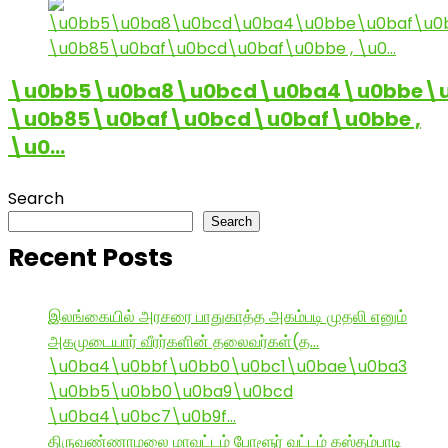
\u0bb5\u0ba8\u0bcd\u0ba4\u0bbe\u
\u0b85\u0baf\u0bcd\u0baf\u0bbe ,
\u0…
Search
Search
Recent Posts
இலங்கையில் அரசரை பாதுகாத்த அகம்படி முதலி எனும்
அகமுடையார் வீரர்களின் தலைவர்கள்(த…
\u0ba4\u0bbf\u0bb0\u0bc1\u0bae\u0ba3
\u0bb5\u0bb0\u0ba9\u0bcd
\u0ba4\u0bc7\u0b9f…
திருவண்ணாமலை மாவட்டம் போளூர் வட்டம் கஸ்தம்பாடி