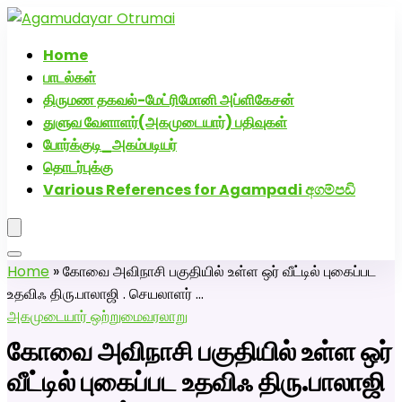
அகமுடையார் திருமண வரன்களுக்கு அகமுடையார்மேட்ரி-
பெண் வீட்டாருக்கு 100% இலவச திருமண சேவை! வாட்ஸப்
Home
எண்: 7200507629
பாடல்கள்
திருமண தகவல்-மேட்ரிமோனி அப்ளிகேசன்
துளுவ வேளாளர்(அகமுடையார்) பதிவுகள்
போர்க்குடி_அகம்படியர்
தொடர்புக்கு
Various References for Agampadi අගම්පඩි
Home
»
கோவை அவிநாசி பகுதியில் உள்ள ஒர் வீட்டில் புகைப்பட
உதவிஃ திரு.பாலாஜி . செயலாளர் …
அகமுடையார் ஒற்றுமை
வரலாறு
கோவை அவிநாசி பகுதியில் உள்ள ஒர்
வீட்டில் புகைப்பட உதவிஃ திரு.பாலாஜி