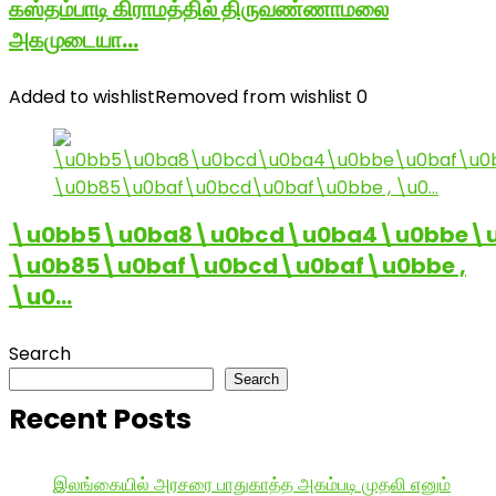
கஸ்தம்பாடி கிராமத்தில் திருவண்ணாமலை
அகமுடையா…
Added to wishlist
Removed from wishlist
0
\u0bb5\u0ba8\u0bcd\u0ba4\u0bbe\u
\u0b85\u0baf\u0bcd\u0baf\u0bbe ,
\u0…
Search
Search
Recent Posts
இலங்கையில் அரசரை பாதுகாத்த அகம்படி முதலி எனும்