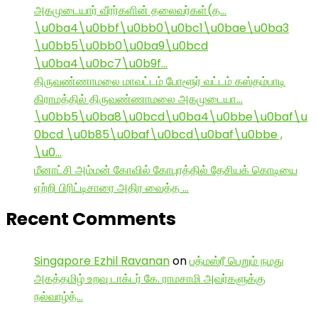
அகமுடையார் வீரர்களின் தலைவர்கள்(த…
\u0ba4\u0bbf\u0bb0\u0bc1\u0bae\u0ba3
\u0bb5\u0bb0\u0ba9\u0bcd
\u0ba4\u0bc7\u0b9f…
திருவண்ணாமலை மாவட்டம் போளூர் வட்டம் கஸ்தம்பாடி
கிராமத்தில் திருவண்ணாமலை அகமுடையா…
\u0bb5\u0ba8\u0bcd\u0ba4\u0bbe\u0baf\u
0bcd \u0b85\u0baf\u0bcd\u0baf\u0bbe ,
\u0…
மீனாட்சி அம்மன் கோவில் கோபுரத்தில் தேசியக் கொடியை
ஏற்றி பிரிட்டிசாரை அதிர வைத்த …
Recent Comments
Singapore Ezhil Ravanan
on
பத்மஸ்ரீ பெறும் நமது
அகத்தமிழ் உறவு டாக்டர் கே. ராமசாமி அவர்களுக்கு
நல்வாழ்த்…