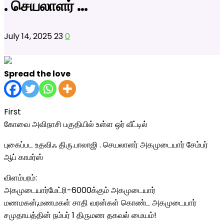
. செயலாளர் …
July 14, 2025
23
0
Spread the love
First
கோவை அவிநாசி பகுதியில் உள்ள ஒர் வீட்டில்
புகைப்பட உதவிஃ திரு.பாலாஜி . செயலாளர் அகமுடையார் சேம்பர்
ஆப் காமர்ஸ்
விளம்பரம்:
அகமுடையார்மேட்ரி-6000க்கும் அகமுடையார்
மணமகன்,மணமகள் சாதி வரன்கள் கொண்ட அகமுடையார்
சமுதாயத்தின் நம்பர் 1 திருமண தகவல் மையம்!