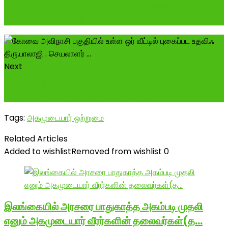
அகம்படி படை(இன்றைய அகமுடையார்) சாதி படை
-சோழர்களின் சொந்த உறவுப்படை விளம்பரம...
Next
மாமன்னர் சின்ன மருதுபாண்டியரை அவரது சிறுவயல்
அரண்மனையில் சந்தித்த கர்னல் வெல்ஷ...
Tags:
அகமுடையார் ஒற்றுமை
Related Articles
Added to wishlist
Removed from wishlist
0
இலங்கையில் அரசரை பாதுகாத்த அகம்படி முதலி
எனும் அகமுடையார் வீரர்களின் தலைவர்கள்(த…