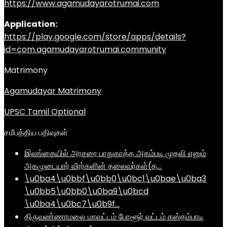
https://www.agamudayarotrumai.com
Application:
https://play.google.com/store/apps/details?
id=com.agamudayarotrumai.community
Matrimony
Agamudayar Matrimony
UPSC Tamil Optional
சமீபத்திய பதிவுகள்
இலங்கையில் அரசரை பாதுகாத்த அகம்படி முதலி எனும்
அகமுடையார் வீரர்களின் தலைவர்கள்(த…
\u0ba4\u0bbf\u0bb0\u0bc1\u0bae\u0ba3
\u0bb5\u0bb0\u0ba9\u0bcd
\u0ba4\u0bc7\u0b9f…
திருவண்ணாமலை மாவட்டம் போளூர் வட்டம் கஸ்தம்பாடி