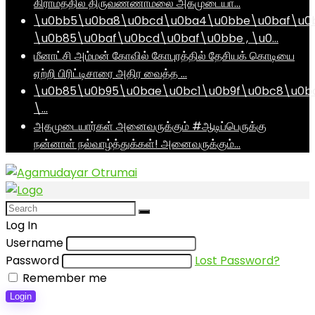
கிராமத்தில் திருவண்ணாமலை அகமுடையா…
\u0bb5\u0ba8\u0bcd\u0ba4\u0bbe\u0baf\u0
\u0b85\u0baf\u0bcd\u0baf\u0bbe , \u0…
மீனாட்சி அம்மன் கோவில் கோபுரத்தில் தேசியக் கொடியை
ஏற்றி பிரிட்டிசாரை அதிர வைத்த …
\u0b85\u0b95\u0bae\u0bc1\u0b9f\u0bc8\u0b
\…
அகமுடையார்கள் அனைவருக்கும் #ஆடிப்பெருக்கு
நன்னாள் நல்வாழ்த்துக்கள்! அனைவருக்கும்…
Log In
Username
Password
Lost Password?
Remember me
Login