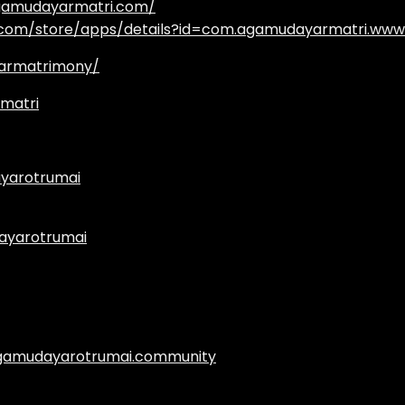
agamudayarmatri.com/
e.com/store/apps/details?id=com.agamudayarmatri.www
armatrimony/
matri
yarotrumai
ayarotrumai
.agamudayarotrumai.community