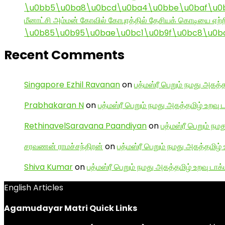
\u0bb5\u0ba8\u0bcd\u0ba4\u0bbe\u0baf\u0bc
மீனாட்சி அம்மன் கோவில் கோபுரத்தில் தேசியக் கொடியை ஏற்ற
\u0b85\u0b95\u0bae\u0bc1\u0b9f\u0bc8\u0b
Recent Comments
Singapore Ezhil Ravanan
on
பத்மஸ்ரீ பெறும் நமது அகத்த
Prabhakaran N
on
பத்மஸ்ரீ பெறும் நமது அகத்தமிழ் உறவு 
RethinavelSaravana Paandiyan
on
பத்மஸ்ரீ பெறும் நம
சரவணன் ராமச்சந்திரன்
on
பத்மஸ்ரீ பெறும் நமது அகத்தமிழ் 
Shiva Kumar
on
பத்மஸ்ரீ பெறும் நமது அகத்தமிழ் உறவு டாக்
English Articles
Agamudayar Matri Quick Links