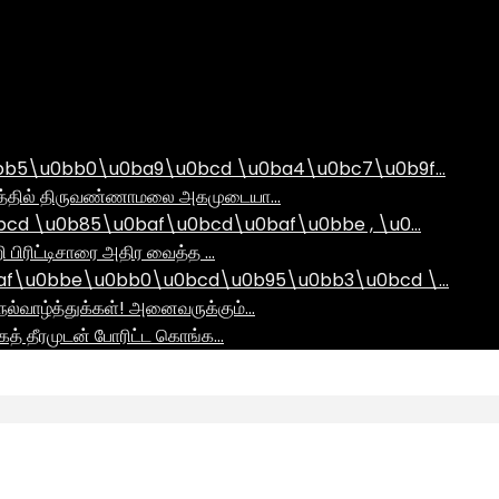
bb5\u0bb0\u0ba9\u0bcd \u0ba4\u0bc7\u0b9f…
ராமத்தில் திருவண்ணாமலை அகமுடையா…
d \u0b85\u0baf\u0bcd\u0baf\u0bbe , \u0…
ி பிரிட்டிசாரை அதிர வைத்த …
af\u0bbe\u0bb0\u0bcd\u0b95\u0bb3\u0bcd \…
ல்வாழ்த்துக்கள்! அனைவருக்கும்…
ாகத் தீரமுடன் போரிட்ட கொங்க…