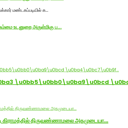
கம்மை உடனுறை அருள்மிகு ப...
0ba3 \u0bb5\u0bb0\u0ba9\u0bcd \u0b
ாடி கிராமத்தில் திருவண்ணாமலை அகமுடையா…