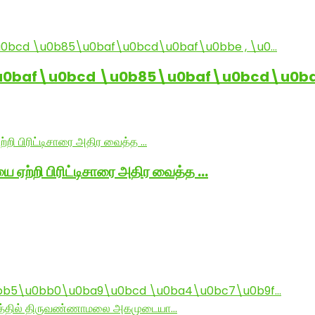
baf\u0bcd \u0b85\u0baf\u0bcd\u0baf
ை ஏற்றி பிரிட்டிசாரை அதிர வைத்த …
bb5\u0bb0\u0ba9\u0bcd \u0ba4\u0bc7\u0b9f…
ராமத்தில் திருவண்ணாமலை அகமுடையா…