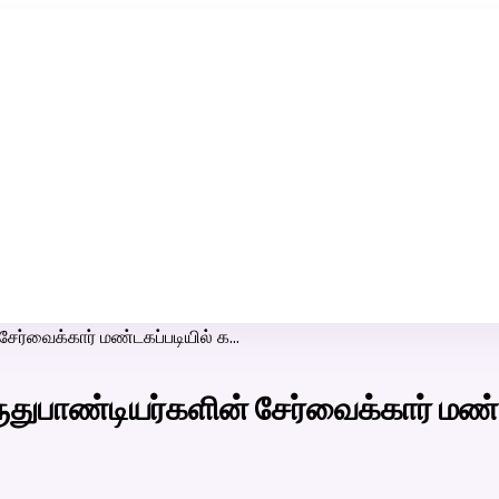
ரி-பெண் வீட்டாருக்கு 100% இலவச திருமண சேவை! வாட்ஸப் எண்:
7200507629
சேர்வைக்கார் மண்டகப்படியில் க…
ுதுபாண்டியர்களின் சேர்வைக்கார் மண்