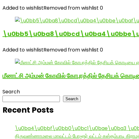
Added to wishlist
Removed from wishlist
0
\u0bb5\u0ba8\u0bcd\u0ba4\u0bbe\u0
Added to wishlist
Removed from wishlist
0
மீனாட்சி அம்மன் கோவில் கோபுரத்தில் தேசியக் கொடிய
Search
Search
Recent Posts
\u0ba4\u0bbf\u0bb0\u0bc1\u0bae\u0ba3 \u0
திருவண்ணாமலை மாவட்டம் போளூர் வட்டம் கஸ்தம்பாடி கி