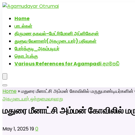
அகமுடையார் திருமண வரன்களுக்கு அகமுடையார்மேட்
Home
பாடல்கள்
திருமண தகவல்-மேட்ரிமோனி அப்ளிகேசன்
துளுவ வேளாளர்(அகமுடையார்) பதிவுகள்
போர்க்குடி_அகம்படியர்
தொடர்புக்கு
Various References for Agampadi අගම්පඩි
Home
»
மதுரை மீனாட்சி அம்மன் கோவிலில் மருதுபாண்டியர்களின் 
அகமுடையார் ஒற்றுமை
வரலாறு
மதுரை மீனாட்சி அம்மன் கோவிலில் மர
May 1, 2025
19
0