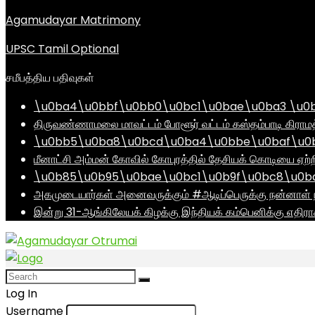
Agamudayar Matrimony
UPSC Tamil Optional
சமீபத்திய பதிவுகள்
\u0ba4\u0bbf\u0bb0\u0bc1\u0bae\u0ba3 \u0
திருவண்ணாமலை மாவட்டம் போளூர் வட்டம் கஸ்தம்பாடி கி
\u0bb5\u0ba8\u0bcd\u0ba4\u0bbe\u0baf\u0bc
மீனாட்சி அம்மன் கோவில் கோபுரத்தில் தேசியக் கொடியை ஏற்ற
\u0b85\u0b95\u0bae\u0bc1\u0b9f\u0bc8\u0b
அகமுடையார்கள் அனைவருக்கும் #ஆடிப்பெருக்கு நன்னாள் ந
இன்று 31-ஆங்கிலேயக் கிழக்கு இந்தியக் கம்பெனிக்கு எதிர
Log In
Username