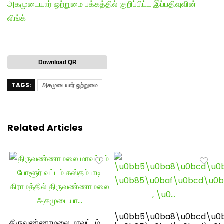
அகமுடையார் ஒற்றுமை பக்கத்தில் குறிப்பிட்ட இப்பதிவுவின்
லிங்க்
Download QR
TAGS:
அகமுடையார் ஒற்றுமை
Related Articles
\u0bb5\u0ba8\u0bcd\u0
திருவண்ணாமலை மாவட்டம்