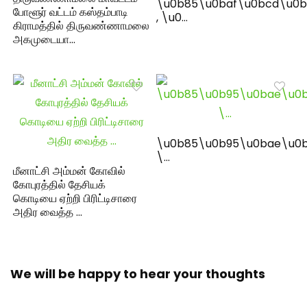
\u0b85\u0baf\u0bcd\u0b
போளூர் வட்டம் கஸ்தம்பாடி
, \u0…
கிராமத்தில் திருவண்ணாமலை
அகமுடையா…
\u0b85\u0b95\u0bae\u0b
\…
மீனாட்சி அம்மன் கோவில்
கோபுரத்தில் தேசியக்
கொடியை ஏற்றி பிரிட்டிசாரை
அதிர வைத்த …
We will be happy to hear your thoughts