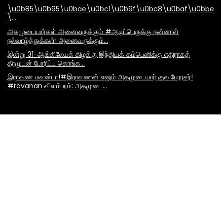
\u0b85\u0b95\u0bae\u0bc1\u0b9f\u0bc8\u0baf\u0bbe\
\…
அகமுடையார்கள் அனைவருக்கும் #ஆடிப்பெருக்கு நன்னாள்
நல்வாழ்த்துக்கள்! அனைவருக்கும்…
இன்று 31-ஆங்கிலேயக் கிழக்கு இந்தியக் கம்பெனிக்கு எதிராகத்
தீரமுடன் போரிட்ட கொங்க…
இராவண மவன்டா!#இராவணன் எனும் அகமுடையார் குல பேரரசர்!
#ravanan விளம்பரம்: அகமுடை…