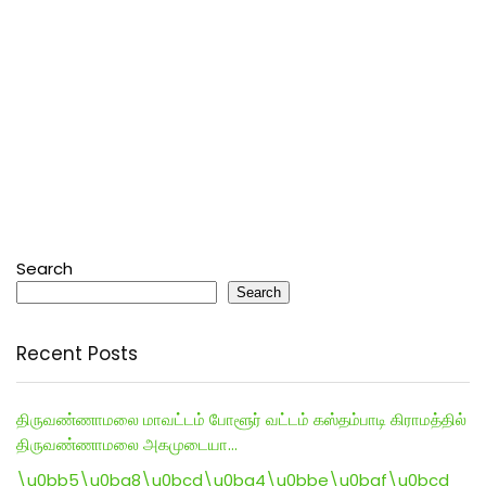
Search
Search
Recent Posts
திருவண்ணாமலை மாவட்டம் போளூர் வட்டம் கஸ்தம்பாடி கிராமத்தில்
திருவண்ணாமலை அகமுடையா…
\u0bb5\u0ba8\u0bcd\u0ba4\u0bbe\u0baf\u0bcd