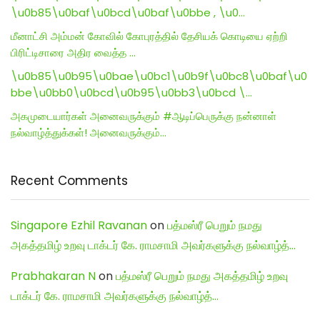
\u0b85\u0baf\u0bcd\u0baf\u0bbe , \u0…
மீனாட்சி அம்மன் கோவில் கோபுரத்தில் தேசியக் கொடியை ஏற்றி
பிரிட்டிசாரை அதிர வைத்த …
\u0b85\u0b95\u0bae\u0bc1\u0b9f\u0bc8\u0baf\u0
bbe\u0bb0\u0bcd\u0b95\u0bb3\u0bcd \…
அகமுடையார்கள் அனைவருக்கும் #ஆடிப்பெருக்கு நன்னாள்
நல்வாழ்த்துக்கள்! அனைவருக்கும்…
Recent Comments
Singapore Ezhil Ravanan
on
பத்மஸ்ரீ பெறும் நமது
அகத்தமிழ் உறவு டாக்டர் கே. ராமசாமி அவர்களுக்கு நல்வாழ்த்…
Prabhakaran N
on
பத்மஸ்ரீ பெறும் நமது அகத்தமிழ் உறவு
டாக்டர் கே. ராமசாமி அவர்களுக்கு நல்வாழ்த்…