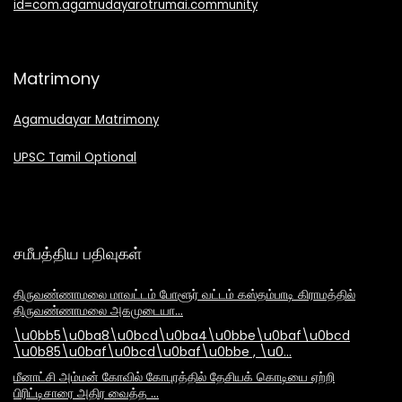
id=com.agamudayarotrumai.community
Matrimony
Agamudayar Matrimony
UPSC Tamil Optional
சமீபத்திய பதிவுகள்
திருவண்ணாமலை மாவட்டம் போளூர் வட்டம் கஸ்தம்பாடி கிராமத்தில்
திருவண்ணாமலை அகமுடையா…
\u0bb5\u0ba8\u0bcd\u0ba4\u0bbe\u0baf\u0bcd
\u0b85\u0baf\u0bcd\u0baf\u0bbe , \u0…
மீனாட்சி அம்மன் கோவில் கோபுரத்தில் தேசியக் கொடியை ஏற்றி
பிரிட்டிசாரை அதிர வைத்த …