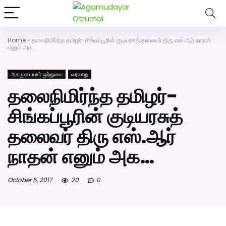
அகமுடையார் திருமண வரன்களுக்கு அகமுடையார்மேட்ரி-பெண் வ
திருமண சேவை! வாட்ஸப் எண்: 7200507
Home
»
தலைநிமிர்ந்த தமிழர்-சிங்கப்பூரின் குடியரசுத் தலைவர் திரு எஸ்.ஆர் நாதன்
எனும் அக…
அகமுடையார் ஒற்றுமை
வரலாறு
தலைநிமிர்ந்த தமிழர்-
சிங்கப்பூரின் குடியரசுத்
தலைவர் திரு எஸ்.ஆர்
நாதன் எனும் அக…
October 5, 2017
20
0