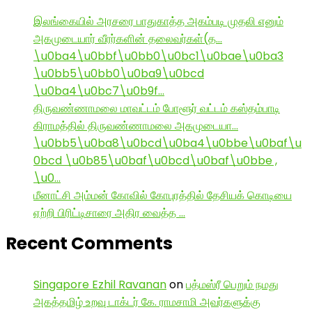
இலங்கையில் அரசரை பாதுகாத்த அகம்படி முதலி எனும்
அகமுடையார் வீரர்களின் தலைவர்கள்(த…
\u0ba4\u0bbf\u0bb0\u0bc1\u0bae\u0ba3
\u0bb5\u0bb0\u0ba9\u0bcd
\u0ba4\u0bc7\u0b9f…
திருவண்ணாமலை மாவட்டம் போளூர் வட்டம் கஸ்தம்பாடி
கிராமத்தில் திருவண்ணாமலை அகமுடையா…
\u0bb5\u0ba8\u0bcd\u0ba4\u0bbe\u0baf\u
0bcd \u0b85\u0baf\u0bcd\u0baf\u0bbe ,
\u0…
மீனாட்சி அம்மன் கோவில் கோபுரத்தில் தேசியக் கொடியை
ஏற்றி பிரிட்டிசாரை அதிர வைத்த …
Recent Comments
Singapore Ezhil Ravanan
on
பத்மஸ்ரீ பெறும் நமது
அகத்தமிழ் உறவு டாக்டர் கே. ராமசாமி அவர்களுக்கு