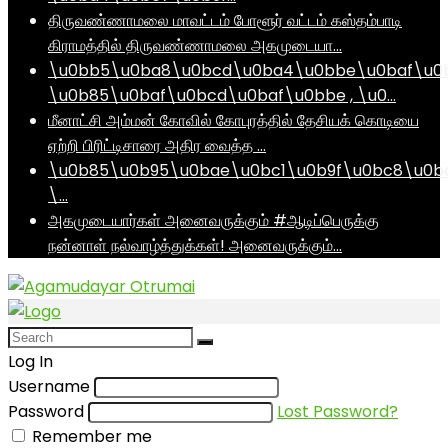
திருவண்ணாமலை மாவட்டம் போளூர் வட்டம் கஸ்தம்பாடி
கிராமத்தில் திருவண்ணாமலை அகமுடையா…
\u0bb5\u0ba8\u0bcd\u0ba4\u0bbe\u0baf\u0
\u0b85\u0baf\u0bcd\u0baf\u0bbe , \u0…
மீனாட்சி அம்மன் கோவில் கோபுரத்தில் தேசியக் கொடியை
ஏற்றி பிரிட்டிசாரை அதிர வைத்த …
\u0b85\u0b95\u0bae\u0bc1\u0b9f\u0bc8\u0b
\…
அகமுடையார்கள் அனைவருக்கும் #ஆடிப்பெருக்கு
நன்னாள் நல்வாழ்த்துக்கள்! அனைவருக்கும்…
Log In
Username
Password
Lost Password?
Remember me