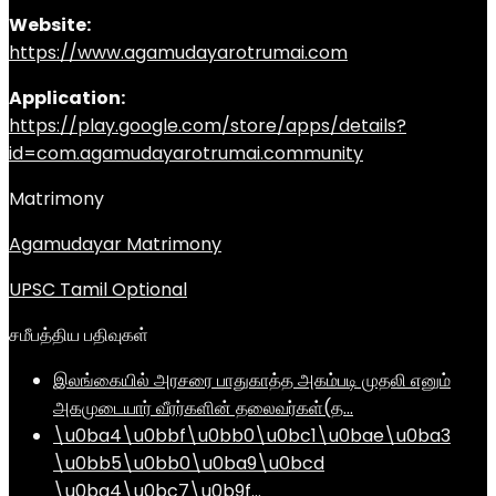
Website:
https://www.agamudayarotrumai.com
Application:
https://play.google.com/store/apps/details?
id=com.agamudayarotrumai.community
Matrimony
Agamudayar Matrimony
UPSC Tamil Optional
சமீபத்திய பதிவுகள்
இலங்கையில் அரசரை பாதுகாத்த அகம்படி முதலி எனும்
அகமுடையார் வீரர்களின் தலைவர்கள்(த…
\u0ba4\u0bbf\u0bb0\u0bc1\u0bae\u0ba3
\u0bb5\u0bb0\u0ba9\u0bcd
\u0ba4\u0bc7\u0b9f…