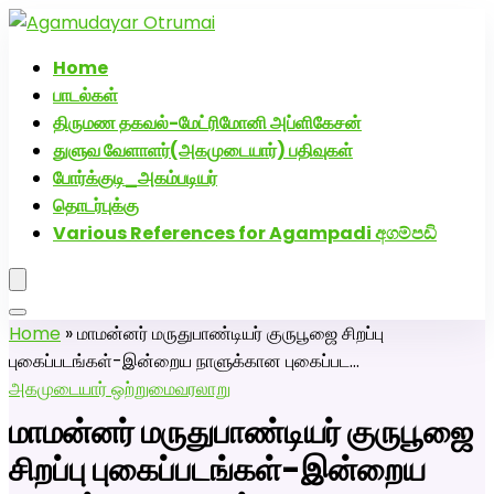
அகமுடையார் திருமண வரன்களுக்கு அகமுடையார்மேட்ரி-
பெண் வீட்டாருக்கு 100% இலவச திருமண சேவை! வாட்ஸப்
Home
எண்: 7200507629
பாடல்கள்
திருமண தகவல்-மேட்ரிமோனி அப்ளிகேசன்
துளுவ வேளாளர்(அகமுடையார்) பதிவுகள்
போர்க்குடி_அகம்படியர்
தொடர்புக்கு
Various References for Agampadi අගම්පඩි
Home
»
மாமன்னர் மருதுபாண்டியர் குருபூஜை சிறப்பு
புகைப்படங்கள்-இன்றைய நாளுக்கான புகைப்பட…
அகமுடையார் ஒற்றுமை
வரலாறு
மாமன்னர் மருதுபாண்டியர் குருபூஜை
சிறப்பு புகைப்படங்கள்-இன்றைய