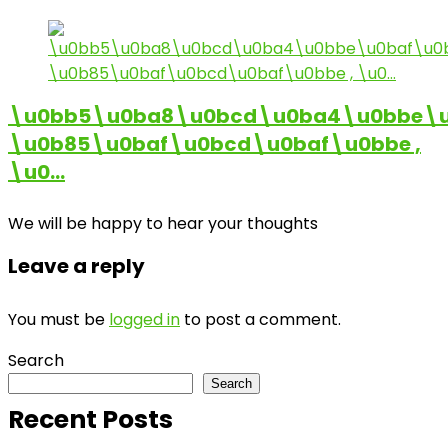
\u0bb5\u0ba8\u0bcd\u0ba4\u0bbe\u
\u0b85\u0baf\u0bcd\u0baf\u0bbe ,
\u0…
We will be happy to hear your thoughts
Leave a reply
You must be
logged in
to post a comment.
Search
Search
Recent Posts