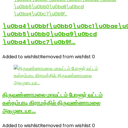
\u0ba4\u0bbf\u0bb0\u0bc1\u0bae\u
\u0bb5\u0bb0\u0ba9\u0bcd
\u0ba4\u0bc7\u0b9f…
Added to wishlist
Removed from wishlist
0
திருவண்ணாமலை மாவட்டம் போளூர் வட்டம்
கஸ்தம்பாடி கிராமத்தில் திருவண்ணாமலை
அகமுடையா…
Added to wishlist
Removed from wishlist
0