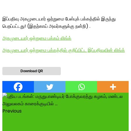
இப்பதிவு அகமுடையார் ஒற்றுமை பேஸ்புக் பக்கத்தில் இருந்து
பெறப்பட்டது! (இதற்காய் அவர்களுக்கு நன்றி) .
அகமுடையார் ஒற்றுமை பக்கம் லிங்க்
அகமுடையார் ஒற்றுமை பக்கத்தில் குறிப்பிட்ட இப்பதிவுவின் லிங்க்
Download QR
Previous
காரைக்குடி மருது சகோதரர்கள் அகமுடையார் நலச்சங்கம்
சார்பாக திருப்பத்தூரில் உள்ள ம...