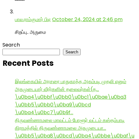
பால.ராம்குமார் பிஏ
October 24, 2024 at 2:46 pm
சிறப்பு.. அருமை
Search
Search
Recent Posts
இலங்கையில் அரசரை பாதுகாத்த அகம்படி முதலி எனும்
அகமுடையார் வீரர்களின் தலைவர்கள்(த…
\u0ba4\u0bbf\u0bb0\u0bc1\u0bae\u0ba3
\u0bb5\u0bb0\u0ba9\u0bcd
\u0ba4\u0bc7\u0b9f…
திருவண்ணாமலை மாவட்டம் போளூர் வட்டம் கஸ்தம்பாடி
கிராமத்தில் திருவண்ணாமலை அகமுடையா…
\u0bb5\u0ba8\u0bcd\u0ba4\u0bbe\u0baf\u