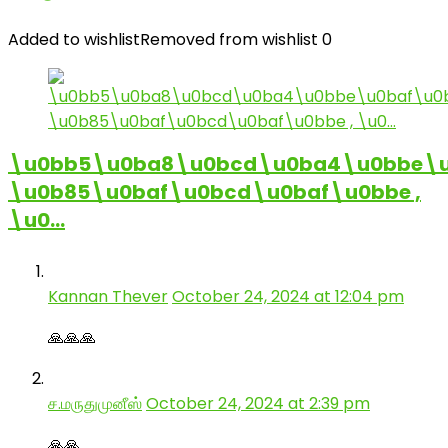
Added to wishlist
Removed from wishlist
0
\u0bb5\u0ba8\u0bcd\u0ba4\u0bbe\u
\u0b85\u0baf\u0bcd\u0baf\u0bbe ,
\u0…
Kannan Thever
October 24, 2024 at 12:04 pm
🙏🙏🙏
ச.மருதுமுனீஸ்
October 24, 2024 at 2:39 pm
🙏🙏