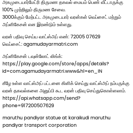
அகமுடையார்மேட்ரி திருமண தகவல் மையம் பெண் வீட்டாருக்கு
100% முற்றிலும் திருமண சேவை.
3000க்கும் மேற்பட்ட அகமுடையார் வரன்கள் வெப்சைட் மற்றும்
அப்ளிகேசன் என இரண்டும் உள்ளது.
வரன் பதிவு செய்ய வாட்ஸ்அப் எண்: 72005 07629
வெப்சைட்: agamudayarmatri.com
அப்ளிகேசன் டவுன்லோட் லிங்க்:
https://play.google.com/store/apps/details?
id=com.agamudayarmatri.www&hl=en_IN
கீழே உள்ள வாட்ஸ்அப் பட்டனை கிளிக் செய்து வாட்ஸ்அப் நம்பருக்கு
வரன் தகவல்களை அனுப்பி கூட வரன் பதிவு செய்துகொள்ளலாம்.
https://api.whatsapp.com/send?
phone=917200507629
maruthu pandiyar statue at karaikudi maruthu
pandiyar transport corporation