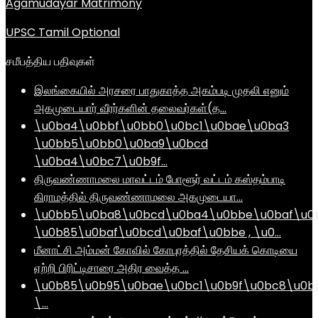
Agamudayar Matrimony
UPSC Tamil Optional
சமீபத்திய பதிவுகள்
இலங்கையில் அரசரை பாதுகாத்த அகம்படி முதலி எனும்
அகமுடையார் வீரர்களின் தலைவர்கள்(த…
\u0ba4\u0bbf\u0bb0\u0bc1\u0bae\u0ba3
\u0bb5\u0bb0\u0ba9\u0bcd
\u0ba4\u0bc7\u0b9f…
திருவண்ணாமலை மாவட்டம் போளூர் வட்டம் கஸ்தம்பாடி
கிராமத்தில் திருவண்ணாமலை அகமுடையா…
\u0bb5\u0ba8\u0bcd\u0ba4\u0bbe\u0baf\u0
\u0b85\u0baf\u0bcd\u0baf\u0bbe , \u0…
மீனாட்சி அம்மன் கோவில் கோபுரத்தில் தேசியக் கொடியை
ஏற்றி பிரிட்டிசாரை அதிர வைத்த …
\u0b85\u0b95\u0bae\u0bc1\u0b9f\u0bc8\u0b
\…