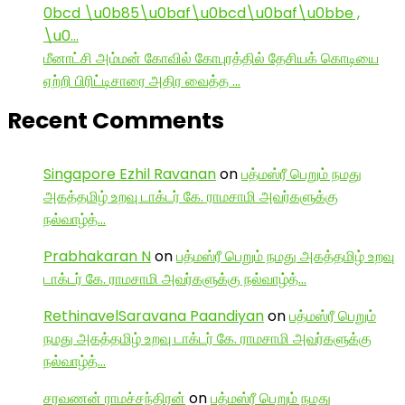
0bcd \u0b85\u0baf\u0bcd\u0baf\u0bbe ,
\u0…
மீனாட்சி அம்மன் கோவில் கோபுரத்தில் தேசியக் கொடியை
ஏற்றி பிரிட்டிசாரை அதிர வைத்த …
Recent Comments
Singapore Ezhil Ravanan
on
பத்மஸ்ரீ பெறும் நமது
அகத்தமிழ் உறவு டாக்டர் கே. ராமசாமி அவர்களுக்கு
நல்வாழ்த்…
Prabhakaran N
on
பத்மஸ்ரீ பெறும் நமது அகத்தமிழ் உறவு
டாக்டர் கே. ராமசாமி அவர்களுக்கு நல்வாழ்த்…
RethinavelSaravana Paandiyan
on
பத்மஸ்ரீ பெறும்
நமது அகத்தமிழ் உறவு டாக்டர் கே. ராமசாமி அவர்களுக்கு
நல்வாழ்த்…
சரவணன் ராமச்சந்திரன்
on
பத்மஸ்ரீ பெறும் நமது