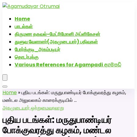
அகமுடையார் திருமண வரன்களுக்கு அகமுடையார்மேட்ரி-
பெண் வீட்டாருக்கு 100% இலவச திருமண சேவை! வாட்ஸப்
Home
எண்: 7200507629
பாடல்கள்
திருமண தகவல்-மேட்ரிமோனி அப்ளிகேசன்
துளுவ வேளாளர்(அகமுடையார்) பதிவுகள்
போர்க்குடி_அகம்படியர்
தொடர்புக்கு
Various References for Agampadi අගම්පඩි
Home
»
புதிய படங்கள்: மருதுபாண்டியர் போக்குவரத்து கழகம்,
மண்டல அலுவலகம் காரைக்குடியில் …
அகமுடையார் ஒற்றுமை
வரலாறு
புதிய படங்கள்: மருதுபாண்டியர்
போக்குவரத்து கழகம், மண்டல