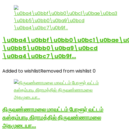
\u0ba4\u0bbf\u0bb0\u0bc1\u0bae\u
\u0bb5\u0bb0\u0ba9\u0bcd
\u0ba4\u0bc7\u0b9f…
Added to wishlist
Removed from wishlist
0
திருவண்ணாமலை மாவட்டம் போளூர் வட்டம்
கஸ்தம்பாடி கிராமத்தில் திருவண்ணாமலை
அகமுடையா…