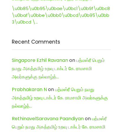
\u0b85\u0b95\u0bae\u0bc1\u0b9f\u0bc8
\u0baf\u0bbe\u0bb0\u0bcd\u0b95\u0bb
3\u0bcd \…
Recent Comments
Singapore Ezhil Ravanan
on
பத்மஸ்ரீ பெறும்
நமது அகத்தமிழ் உறவு டாக்டர் கே. ராமசாமி
அவர்களுக்கு நல்வாழ்த்…
Prabhakaran N
on
பத்மஸ்ரீ பெறும் நமது
அகத்தமிழ் உறவு டாக்டர் கே. ராமசாமி அவர்களுக்கு
நல்வாழ்த்…
RethinavelSaravana Paandiyan
on
பத்மஸ்ரீ
பெறும் நமது அகத்தமிழ் உறவு டாக்டர் கே. ராமசாமி