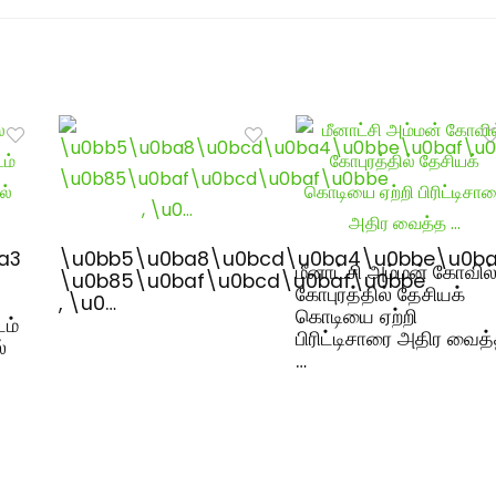
a3
\u0bb5\u0ba8\u0bcd\u0ba4\u0bbe\u0ba
மீனாட்சி அம்மன் கோவில
\u0b85\u0baf\u0bcd\u0baf\u0bbe
கோபுரத்தில் தேசியக்
, \u0…
கொடியை ஏற்றி
டம்
பிரிட்டிசாரை அதிர வைத
்
…