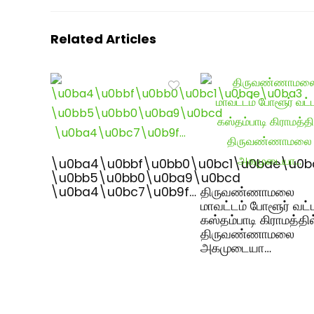
Related Articles
\u0ba4\u0bbf\u0bb0\u0bc1\u0bae\u0b
\u0bb5\u0bb0\u0ba9\u0bcd
\u0ba4\u0bc7\u0b9f…
திருவண்ணாமலை
மாவட்டம் போளூர் வட்
கஸ்தம்பாடி கிராமத்தில
திருவண்ணாமலை
அகமுடையா…