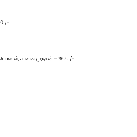
50 /-
வியங்கள், சுகவன முருகன் – ₹ 300 /-