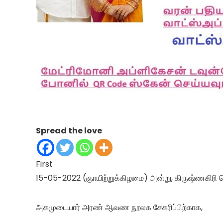
Spread the love
First
15-05-2022 (ஞாயிற்றுக்கிழமை) அன்று, கிருஷ்ணகிரி ச
அகமுடையார் அரண் ஆவண நூலக சேகரிப்பிற்காக,