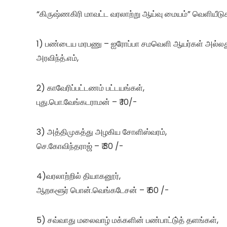
“கிருஷ்ணகிரி மாவட்ட வரலாற்று ஆய்வு மையம்” வெளியீடுகள
1) பண்டைய மரபணு – ஐரோப்பா சமவெளி ஆயர்கள் அல்லது 
அரவிந்த்.எம்,
2) காவேரிப்பட்டணம் பட்டயங்கள்,
புது.பொ.வேங்கடராமன் – ₹ 10/-
3) அத்திமுகத்து அழகிய சோளிஸ்வரம்,
செ.கோவிந்தராஜ் – ₹ 30 /-
4)வரலாற்றில் தியாகனூர்,
ஆறகளூர் பொன்.வெங்கடேசன் – ₹ 60 /-
5) சவ்வாது மலைவாழ் மக்களின் பண்பாட்டு்த் தளங்கள்,