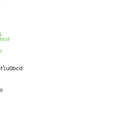
f\u0bcd
்
்த