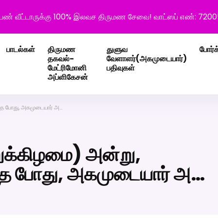
ெண் வீட்டாருக்கு 100% இலவச திருமண சேவை! வாட்ஸப் எண்: 720
பாடல்கள்
திருமண
துளுவ
போர்க
தகவல்-
வேளாளர்(அகமுடையார்)
மேட்ரிமோனி
பதிவுகள்
அப்ளிகேசன்
ந்த போது, அகமுடையார் அ…
ுக்கிழமை) அன்று,
ந்த போது, அகமுடையார் அ…