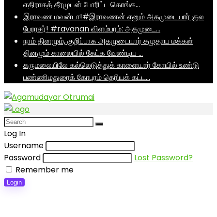
எதிராகத் தீரமுடன் போரிட்ட கொங்க…
இராவண மவன்டா!#இராவணன் எனும் அகமுடையார் குல
பேரரசர்! #ravanan விளம்பரம்: அகமுடை…
நாம் தினமும், குறிப்பாக அகமுடையார் சமுதாய மக்கள்
தினமும் காலையில் கேட்க வேண்டிய …
கருமலையிலே கல்லெடுத்துக் காளையார் கோயில் உண்டு
பண்ணிமதுரைக் கோபுரம் தெரியக் கட்ட…
Log In
Username
Password
Lost Password?
Remember me
Login