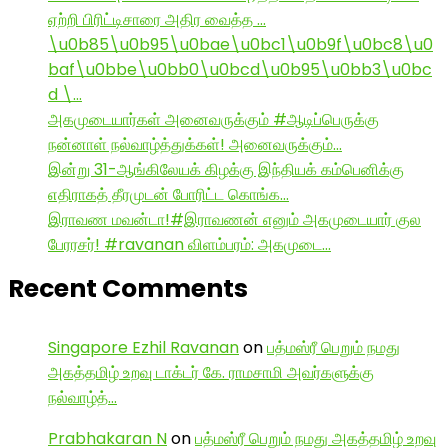
ஏற்றி பிரிட்டிசாரை அதிர வைத்த …
\u0b85\u0b95\u0bae\u0bc1\u0b9f\u0bc8\u0
baf\u0bbe\u0bb0\u0bcd\u0b95\u0bb3\u0bc
d \…
அகமுடையார்கள் அனைவருக்கும் #ஆடிப்பெருக்கு
நன்னாள் நல்வாழ்த்துக்கள்! அனைவருக்கும்…
இன்று 31-ஆங்கிலேயக் கிழக்கு இந்தியக் கம்பெனிக்கு
எதிராகத் தீரமுடன் போரிட்ட கொங்க…
இராவண மவன்டா!#இராவணன் எனும் அகமுடையார் குல
பேரரசர்! #ravanan விளம்பரம்: அகமுடை…
Recent Comments
Singapore Ezhil Ravanan
on
பத்மஸ்ரீ பெறும் நமது
அகத்தமிழ் உறவு டாக்டர் கே. ராமசாமி அவர்களுக்கு
நல்வாழ்த்…
Prabhakaran N
on
பத்மஸ்ரீ பெறும் நமது அகத்தமிழ் உறவு