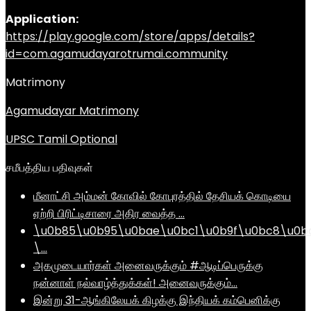
Application:
https://play.google.com/store/apps/details?
id=com.agamudayarotrumai.community
Matrimony
Agamudayar Matrimony
UPSC Tamil Optional
சமீபத்திய பதிவுகள்
மீனாட்சி அம்மன் கோவில் கோபுரத்தில் தேசியக் கொடியை
ஏற்றி பிரிட்டிசாரை அதிர வைத்த …
\u0b85\u0b95\u0bae\u0bc1\u0b9f\u0bc8\u0b
\…
அகமுடையார்கள் அனைவருக்கும் #ஆடிப்பெருக்கு
நன்னாள் நல்வாழ்த்துக்கள்! அனைவருக்கும்…
இன்று 31-ஆங்கிலேயக் கிழக்கு இந்தியக் கம்பெனிக்கு