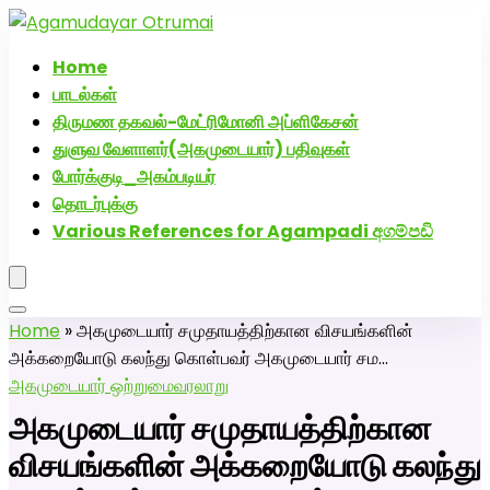
அகமுடையார் திருமண வரன்களுக்கு அகமுடையார்மேட்ரி-பெண்
திருமண சேவை! வாட்ஸப் எண்: 72005
Home
பாடல்கள்
திருமண தகவல்-மேட்ரிமோனி அப்ளிகேசன்
துளுவ வேளாளர்(அகமுடையார்) பதிவுகள்
போர்க்குடி_அகம்படியர்
தொடர்புக்கு
Various References for Agampadi අගම්පඩි
Home
»
அகமுடையார் சமுதாயத்திற்கான விசயங்களின்
அக்கறையோடு கலந்து கொள்பவர் அகமுடையார் சம…
அகமுடையார் ஒற்றுமை
வரலாறு
அகமுடையார் சமுதாயத்திற்கான
விசயங்களின் அக்கறையோடு கலந்து