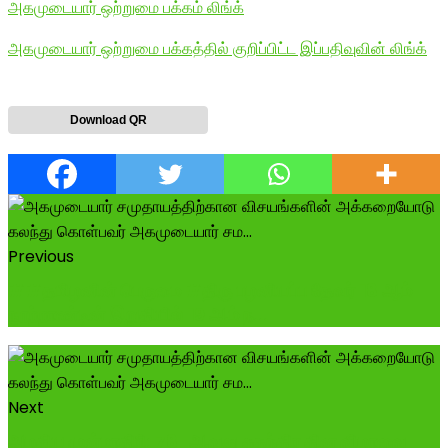
அகமுடையார் ஒற்றுமை பக்கம் லிங்க்
அகமுடையார் ஒற்றுமை பக்கத்தில் குறிப்பிட்ட இப்பதிவுவின் லிங்க்
Download QR
Previous
##தமிழனின் பெருமை #திரு பழனியப்ப தேவர் 18 ஆம்
நூற்றாண்டின் இறுதியில் 19 ஆம் ந...
Next
அழகிய முன்மாதிரி: 78-ஆவது சுதந்திர தின விழாவை