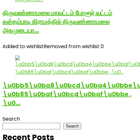
திருவண்ணாமலை மாவட்டம் போளூர் வட்டம்
கஸ்தம்பாடி கிராமத்தில் திருவண்ணாமலை
அகமுடையா…
Added to wishlist
Removed from wishlist
0
\u0bb5\u0ba8\u0bcd\u0ba4\u0bbe\u
\u0b85\u0baf\u0bcd\u0baf\u0bbe ,
\u0…
Search
Search
Recent Posts