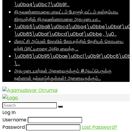
\u0ba4\u0bc7\u0b9f…
திருவண்ணாமலை மாவட்டம் போளூர் வட்டம் கஸ்தம்பாடி
கிராமத்தில் திருவண்ணாமலை அகமுடையா…
\u0bb5\u0ba8\u0bcd\u0ba4\u0bbe\u0baf\u0
\u0b85\u0baf\u0bcd\u0baf\u0bbe , \u0…
மீனாட்சி அம்மன் கோவில் கோபுரத்தில் தேசியக் கொடியை
ஏற்றி பிரிட்டிசாரை அதிர வைத்த …
\u0b85\u0b95\u0bae\u0bc1\u0b9f\u0bc8\u0b
\…
அகமுடையார்கள் அனைவருக்கும் #ஆடிப்பெருக்கு
நன்னாள் நல்வாழ்த்துக்கள்! அனைவருக்கும்…
Log In
Username
Password
Lost Password?