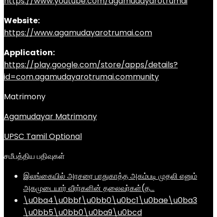
https://www.youtube.com/agamudayarotrumai
Website:
https://www.agamudayarotrumai.com
Application:
https://play.google.com/store/apps/details?
id=com.agamudayarotrumai.community
Matrimony
Agamudayar Matrimony
UPSC Tamil Optional
சமீபத்திய பதிவுகள்
இலங்கையில் அரசரை பாதுகாத்த அகம்படி முதலி எனும்
அகமுடையார் வீரர்களின் தலைவர்கள்(த…
\u0ba4\u0bbf\u0bb0\u0bc1\u0bae\u0ba3
\u0bb5\u0bb0\u0ba9\u0bcd