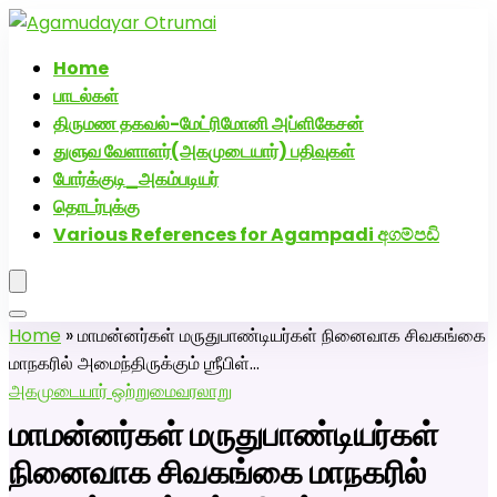
அகமுடையார் திருமண வரன்களுக்கு அகமுடையார்மேட்ரி-
பெண் வீட்டாருக்கு 100% இலவச திருமண சேவை! வாட்ஸப்
Home
எண்: 7200507629
பாடல்கள்
திருமண தகவல்-மேட்ரிமோனி அப்ளிகேசன்
துளுவ வேளாளர்(அகமுடையார்) பதிவுகள்
போர்க்குடி_அகம்படியர்
தொடர்புக்கு
Various References for Agampadi අගම්පඩි
Home
»
மாமன்னர்கள் மருதுபாண்டியர்கள் நினைவாக சிவகங்கை
மாநகரில் அமைந்திருக்கும் ஶ்ரீபிள்…
அகமுடையார் ஒற்றுமை
வரலாறு
மாமன்னர்கள் மருதுபாண்டியர்கள்
நினைவாக சிவகங்கை மாநகரில்