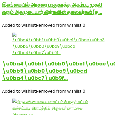
இலங்கையில் அரசரை பாதுகாத்த அகம்படி முதலி
எனும் அகமுடையார் வீரர்களின் தலைவர்கள்(த…
Added to wishlist
Removed from wishlist
0
\u0ba4\u0bbf\u0bb0\u0bc1\u0bae\u
\u0bb5\u0bb0\u0ba9\u0bcd
\u0ba4\u0bc7\u0b9f…
Added to wishlist
Removed from wishlist
0