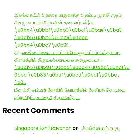
இலங்கையில் அரசரை பாதுகாத்த அகம்படி முதலி எனும்
அகமுடையார் வீரர்களின் தலைவர்கள்(த…
\u0ba4\u0bbf\u0bb0\u0bc1\u0bae\u0ba3
\u0bb5\u0bb0\u0ba9\u0bcd
\u0ba4\u0bc7\u0b9f…
திருவண்ணாமலை மாவட்டம் போளூர் வட்டம் கஸ்தம்பாடி
கிராமத்தில் திருவண்ணாமலை அகமுடையா…
\u0bb5\u0ba8\u0bcd\u0ba4\u0bbe\u0baf\u
0bcd \u0b85\u0baf\u0bcd\u0baf\u0bbe ,
\u0…
மீனாட்சி அம்மன் கோவில் கோபுரத்தில் தேசியக் கொடியை
ஏற்றி பிரிட்டிசாரை அதிர வைத்த …
Recent Comments
Singapore Ezhil Ravanan
on
பத்மஸ்ரீ பெறும் நமது