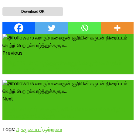
Download QR
Previous
இன்று(29-மே) பிறந்தநாள் காணும் வேலூர் மண்ணின்
மைந்தன் அக்டோபர் 24 இளைஞர் இயக்கம...
Next
மருது பாண்டியர் சகோதரர்களின் வெண்கல சிலை திறப்பு
பணிகள் தீவிரம் சித்தூர் - வேல...
Tags:
அகமுடையார் ஒற்றுமை