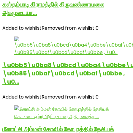
கஸ்தம்பாடி கிராமத்தில் திருவண்ணாமலை
அகமுடையா…
Added to wishlist
Removed from wishlist
0
\u0bb5\u0ba8\u0bcd\u0ba4\u0bbe\u
\u0b85\u0baf\u0bcd\u0baf\u0bbe ,
\u0…
Added to wishlist
Removed from wishlist
0
மீனாட்சி அம்மன் கோவில் கோபுரத்தில் தேசியக்