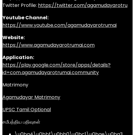
Twitter Profile:
https://twitter.com/agamudayarotru
Youtube Channel:
https://www.youtube.com/agamudayarotrumai
Website:
https://www.agamudayarotrumai.com
Application:
https://play.google.com/store/apps/details?
id=com.agamudayarotrumai.community
Matrimony
Agamudayar Matrimony
UPSC Tamil Optional
சமீபத்திய பதிவுகள்
\u0ba4\u0bbf\u0bb0\u0bc1\u0bae\u0ba3