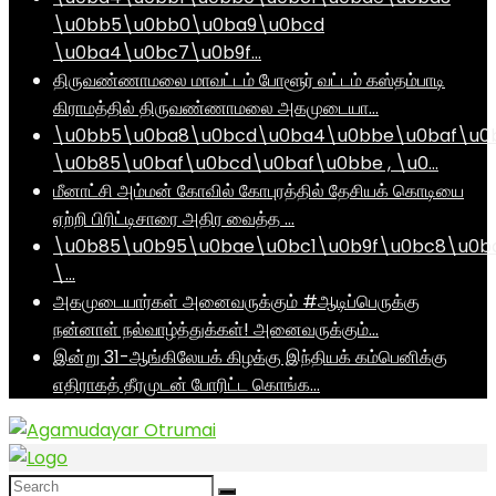
\u0bb5\u0bb0\u0ba9\u0bcd
\u0ba4\u0bc7\u0b9f…
திருவண்ணாமலை மாவட்டம் போளூர் வட்டம் கஸ்தம்பாடி
கிராமத்தில் திருவண்ணாமலை அகமுடையா…
\u0bb5\u0ba8\u0bcd\u0ba4\u0bbe\u0baf\u0
\u0b85\u0baf\u0bcd\u0baf\u0bbe , \u0…
மீனாட்சி அம்மன் கோவில் கோபுரத்தில் தேசியக் கொடியை
ஏற்றி பிரிட்டிசாரை அதிர வைத்த …
\u0b85\u0b95\u0bae\u0bc1\u0b9f\u0bc8\u0b
\…
அகமுடையார்கள் அனைவருக்கும் #ஆடிப்பெருக்கு
நன்னாள் நல்வாழ்த்துக்கள்! அனைவருக்கும்…
இன்று 31-ஆங்கிலேயக் கிழக்கு இந்தியக் கம்பெனிக்கு
எதிராகத் தீரமுடன் போரிட்ட கொங்க…