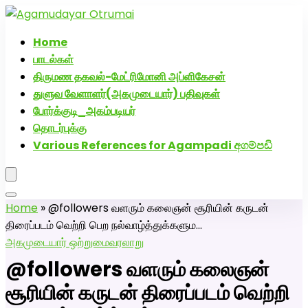
அகமுடையார் திருமண வரன்களுக்கு அகமுடையார்மேட்ரி-
பெண் வீட்டாருக்கு 100% இலவச திருமண சேவை! வாட்ஸப்
Home
எண்: 7200507629
பாடல்கள்
திருமண தகவல்-மேட்ரிமோனி அப்ளிகேசன்
துளுவ வேளாளர்(அகமுடையார்) பதிவுகள்
போர்க்குடி_அகம்படியர்
தொடர்புக்கு
Various References for Agampadi අගම්පඩි
Home
»
@followers வளரும் கலைஞன் சூரியின் கருடன்
திரைப்படம் வெற்றி பெற நல்வாழ்த்துக்களும…
அகமுடையார் ஒற்றுமை
வரலாறு
@followers வளரும் கலைஞன்
சூரியின் கருடன் திரைப்படம் வெற்றி