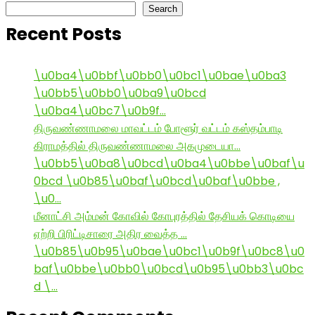
Search
Recent Posts
\u0ba4\u0bbf\u0bb0\u0bc1\u0bae\u0ba3
\u0bb5\u0bb0\u0ba9\u0bcd
\u0ba4\u0bc7\u0b9f…
திருவண்ணாமலை மாவட்டம் போளூர் வட்டம் கஸ்தம்பாடி
கிராமத்தில் திருவண்ணாமலை அகமுடையா…
\u0bb5\u0ba8\u0bcd\u0ba4\u0bbe\u0baf\u
0bcd \u0b85\u0baf\u0bcd\u0baf\u0bbe ,
\u0…
மீனாட்சி அம்மன் கோவில் கோபுரத்தில் தேசியக் கொடியை
ஏற்றி பிரிட்டிசாரை அதிர வைத்த …
\u0b85\u0b95\u0bae\u0bc1\u0b9f\u0bc8\u0
baf\u0bbe\u0bb0\u0bcd\u0b95\u0bb3\u0bc
d \…