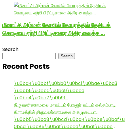
மீனாட்சி அம்மன் கோவில் கோபுரத்தில் தேசியக்
கொடியை ஏற்றி பிரிட்டிசாரை அதிர வைத்த …
Search
Search
Recent Posts
\u0ba4\u0bbf\u0bb0\u0bc1\u0bae\u0ba3
\u0bb5\u0bb0\u0ba9\u0bcd
\u0ba4\u0bc7\u0b9f…
திருவண்ணாமலை மாவட்டம் போளூர் வட்டம் கஸ்தம்பாடி
கிராமத்தில் திருவண்ணாமலை அகமுடையா…
\u0bb5\u0ba8\u0bcd\u0ba4\u0bbe\u0baf\u
0bcd \u0b85\u0baf\u0bcd\u0baf\u0bbe ,