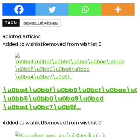
TAGS:
அகமுடையார் ஒற்றுமை
Related Articles
Added to wishlist
Removed from wishlist
0
\u0ba4\u0bbf\u0bb0\u0bc1\u0bae\u
\u0bb5\u0bb0\u0ba9\u0bcd
\u0ba4\u0bc7\u0b9f…
Added to wishlist
Removed from wishlist
0