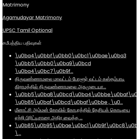
Matrimony
Agamudayar Matrimony
UPSC Tamil Optional
சமீபத்திய பதிவுகள்
\u0ba4\u0bbf\u0bb0\u0bc1\u0bae\u0ba3
\u0bb5\u0bb0\u0ba9\u0bcd
\u0ba4\u0bc7\u0b9f…
திருவண்ணாமலை மாவட்டம் போளூர் வட்டம் கஸ்தம்பாடி
கிராமத்தில் திருவண்ணாமலை அகமுடையா…
\u0bb5\u0ba8\u0bcd\u0ba4\u0bbe\u0baf\u0
\u0b85\u0baf\u0bcd\u0baf\u0bbe , \u0…
மீனாட்சி அம்மன் கோவில் கோபுரத்தில் தேசியக் கொடியை
ஏற்றி பிரிட்டிசாரை அதிர வைத்த …
\u0b85\u0b95\u0bae\u0bc1\u0b9f\u0bc8\u0b
\…