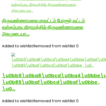
திருவண்ணாமலை மாவட்டம் போளூர் வட்டம்
கஸ்தம்பாடி கிராமத்தில் திருவண்ணாமலை
அகமுடையா…
Added to wishlist
Removed from wishlist
0
\u0bb5\u0ba8\u0bcd\u0ba4\u0bbe\u
\u0b85\u0baf\u0bcd\u0baf\u0bbe ,
\u0…
Added to wishlist
Removed from wishlist
0