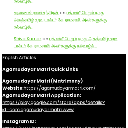
நல்வாழ்த்…
சரவணன் ராமச்சந்திரன்
on
பத்மஸ்ரீ பெறும் நமது
அகத்தமிழ் உறவு டாக்டர் கே. ராமசாமி அவர்களுக்கு
நல்வாழ்த்…
Shiva Kumar
on
பத்மஸ்ரீ பெறும் நமது அகத்தமிழ் உறவு
டாக்டர் கே. ராமசாமி அவர்களுக்கு நல்வாழ்த்…
English Articles
Agamudayar Matri Quick Links
Agamudayar Matri (Matrimony)
Website:
https://agamudayarmatri.com/
Agamudayar Matri Application:
https://play.google.com/store/apps/details?
id=com.agamudayarmatri.www
Instagram ID: