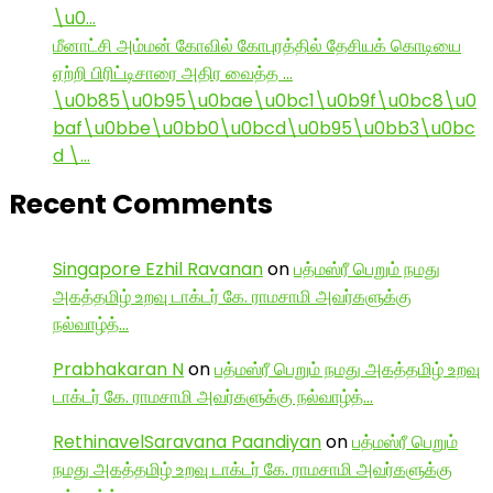
\u0…
மீனாட்சி அம்மன் கோவில் கோபுரத்தில் தேசியக் கொடியை
ஏற்றி பிரிட்டிசாரை அதிர வைத்த …
\u0b85\u0b95\u0bae\u0bc1\u0b9f\u0bc8\u0
baf\u0bbe\u0bb0\u0bcd\u0b95\u0bb3\u0bc
d \…
Recent Comments
Singapore Ezhil Ravanan
on
பத்மஸ்ரீ பெறும் நமது
அகத்தமிழ் உறவு டாக்டர் கே. ராமசாமி அவர்களுக்கு
நல்வாழ்த்…
Prabhakaran N
on
பத்மஸ்ரீ பெறும் நமது அகத்தமிழ் உறவு
டாக்டர் கே. ராமசாமி அவர்களுக்கு நல்வாழ்த்…
RethinavelSaravana Paandiyan
on
பத்மஸ்ரீ பெறும்
நமது அகத்தமிழ் உறவு டாக்டர் கே. ராமசாமி அவர்களுக்கு