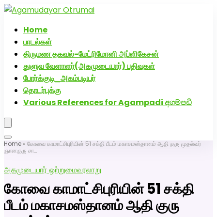
அகமுடையார் திருமண வரன்களுக்கு அகமுடையார்மேட்ரி-
பெண் வீட்டாருக்கு 100% இலவச திருமண சேவை! வாட்ஸப்
Home
எண்: 7200507629
பாடல்கள்
திருமண தகவல்-மேட்ரிமோனி அப்ளிகேசன்
துளுவ வேளாளர்(அகமுடையார்) பதிவுகள்
போர்க்குடி_அகம்படியர்
தொடர்புக்கு
Various References for Agampadi අගම්පඩි
Home
»
கோவை காமாட்சிபுரியின் 51 சக்தி பீடம் மகாசமஸ்தானம் ஆதி குரு முதல்வர்
ஞானகுரு சா…
அகமுடையார் ஒற்றுமை
வரலாறு
கோவை காமாட்சிபுரியின் 51 சக்தி
பீடம் மகாசமஸ்தானம் ஆதி குரு