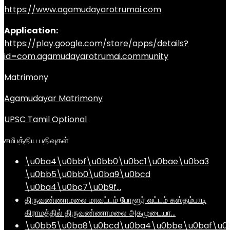
https://www.agamudayarotrumai.com
Application:
https://play.google.com/store/apps/details?
id=com.agamudayarotrumai.community
Matrimony
Agamudayar Matrimony
UPSC Tamil Optional
சமீபத்திய பதிவுகள்
\u0ba4\u0bbf\u0bb0\u0bc1\u0bae\u0ba3
\u0bb5\u0bb0\u0ba9\u0bcd
\u0ba4\u0bc7\u0b9f…
திருவண்ணாமலை மாவட்டம் போளூர் வட்டம் கஸ்தம்பாடி
கிராமத்தில் திருவண்ணாமலை அகமுடையா…
\u0bb5\u0ba8\u0bcd\u0ba4\u0bbe\u0baf\u0