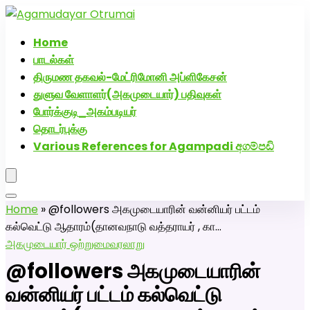
அகமுடையார் திருமண வரன்களுக்கு அகமுடையார்மேட்ரி-பெண் வீ
வாட்ஸப் எண்: 72005076
Home
பாடல்கள்
திருமண தகவல்-மேட்ரிமோனி அப்ளிகேசன்
துளுவ வேளாளர்(அகமுடையார்) பதிவுகள்
போர்க்குடி_அகம்படியர்
தொடர்புக்கு
Various References for Agampadi අගම්පඩි
Home
»
@followers அகமுடையாரின் வன்னியர் பட்டம்
கல்வெட்டு ஆதாரம்(தானவநாடு வத்தராயர் , கா…
அகமுடையார் ஒற்றுமை
வரலாறு
@followers அகமுடையாரின்
வன்னியர் பட்டம் கல்வெட்டு