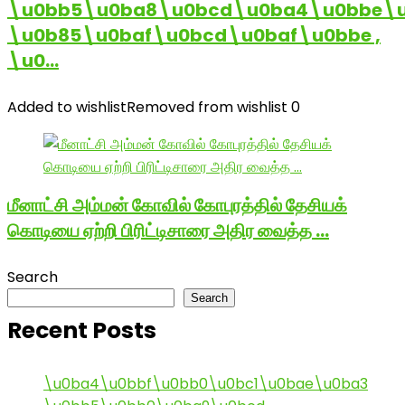
\u0bb5\u0ba8\u0bcd\u0ba4\u0bbe\u
\u0b85\u0baf\u0bcd\u0baf\u0bbe ,
\u0…
Added to wishlist
Removed from wishlist
0
மீனாட்சி அம்மன் கோவில் கோபுரத்தில் தேசியக்
கொடியை ஏற்றி பிரிட்டிசாரை அதிர வைத்த …
Search
Search
Recent Posts
\u0ba4\u0bbf\u0bb0\u0bc1\u0bae\u0ba3