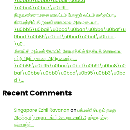
\u0bb5\u0bb0\u0ba9\u0bcd
\u0ba4\u0bc7\u0b9f…
திருவண்ணாமலை மாவட்டம் போளூர் வட்டம் கஸ்தம்பாடி
கிராமத்தில் திருவண்ணாமலை அகமுடையா…
\u0bb5\u0ba8\u0bcd\u0ba4\u0bbe\u0baf\u
0bcd \u0b85\u0baf\u0bcd\u0baf\u0bbe ,
\u0…
மீனாட்சி அம்மன் கோவில் கோபுரத்தில் தேசியக் கொடியை
ஏற்றி பிரிட்டிசாரை அதிர வைத்த …
\u0b85\u0b95\u0bae\u0bc1\u0b9f\u0bc8\u0
baf\u0bbe\u0bb0\u0bcd\u0b95\u0bb3\u0bc
d \…
Recent Comments
Singapore Ezhil Ravanan
on
பத்மஸ்ரீ பெறும் நமது
அகத்தமிழ் உறவு டாக்டர் கே. ராமசாமி அவர்களுக்கு
நல்வாழ்த்…