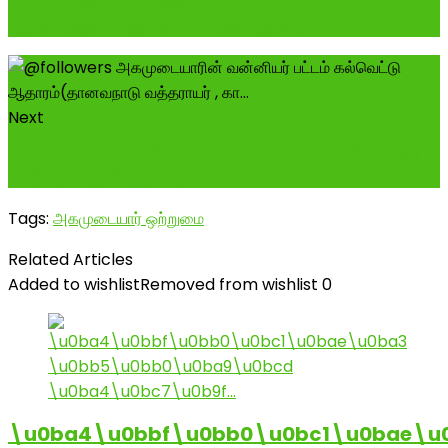
இன்று பிறந்த நாள் காணும் என் அன்பு அண்ணன்
சமுதாயத்தின் மீது அளவு கடந்த பற்றாளர்...
Next
@followers வாணியம்பாடி கிரிக்கெட் போட்டியில் மருது
வாரியர்ஸ் அணி முதல் பரிசை வென...
Tags:
அகமுடையார் ஒற்றுமை
Related Articles
Added to wishlist
Removed from wishlist
0
\u0ba4\u0bbf\u0bb0\u0bc1\u0bae\u