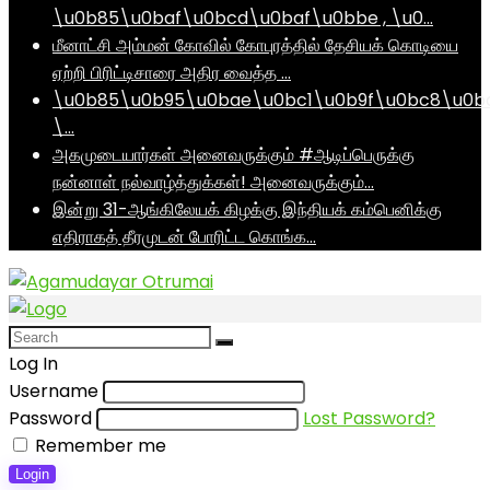
\u0b85\u0baf\u0bcd\u0baf\u0bbe , \u0…
மீனாட்சி அம்மன் கோவில் கோபுரத்தில் தேசியக் கொடியை
ஏற்றி பிரிட்டிசாரை அதிர வைத்த …
\u0b85\u0b95\u0bae\u0bc1\u0b9f\u0bc8\u0b
\…
அகமுடையார்கள் அனைவருக்கும் #ஆடிப்பெருக்கு
நன்னாள் நல்வாழ்த்துக்கள்! அனைவருக்கும்…
இன்று 31-ஆங்கிலேயக் கிழக்கு இந்தியக் கம்பெனிக்கு
எதிராகத் தீரமுடன் போரிட்ட கொங்க…
Log In
Username
Password
Lost Password?
Remember me
Login