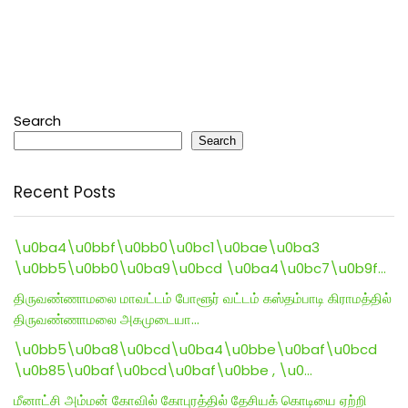
Search
Search
Recent Posts
\u0ba4\u0bbf\u0bb0\u0bc1\u0bae\u0ba3
\u0bb5\u0bb0\u0ba9\u0bcd \u0ba4\u0bc7\u0b9f…
திருவண்ணாமலை மாவட்டம் போளூர் வட்டம் கஸ்தம்பாடி கிராமத்தில்
திருவண்ணாமலை அகமுடையா…
\u0bb5\u0ba8\u0bcd\u0ba4\u0bbe\u0baf\u0bcd
\u0b85\u0baf\u0bcd\u0baf\u0bbe , \u0…
மீனாட்சி அம்மன் கோவில் கோபுரத்தில் தேசியக் கொடியை ஏற்றி