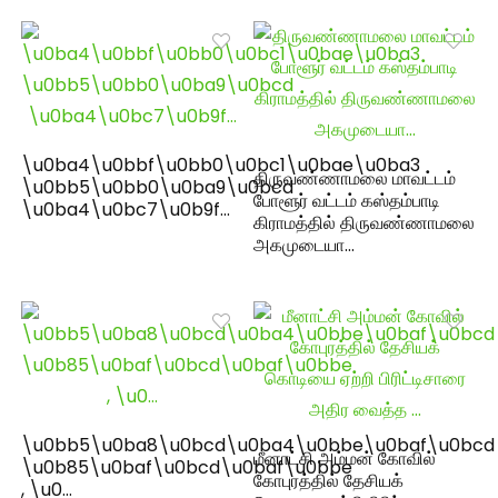
\u0ba4\u0bbf\u0bb0\u0bc1\u0bae\u0ba3
திருவண்ணாமலை மாவட்டம்
\u0bb5\u0bb0\u0ba9\u0bcd
போளூர் வட்டம் கஸ்தம்பாடி
\u0ba4\u0bc7\u0b9f…
கிராமத்தில் திருவண்ணாமலை
அகமுடையா…
\u0bb5\u0ba8\u0bcd\u0ba4\u0bbe\u0baf\u0bcd
மீனாட்சி அம்மன் கோவில்
\u0b85\u0baf\u0bcd\u0baf\u0bbe
கோபுரத்தில் தேசியக்
, \u0…