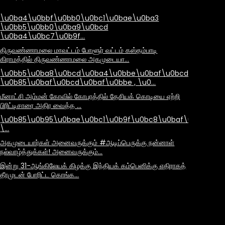
\u0ba4\u0bbf\u0bb0\u0bc1\u0bae\u0ba3
\u0bb5\u0bb0\u0ba9\u0bcd
\u0ba4\u0bc7\u0b9f…
திருவண்ணாமலை மாவட்டம் போளூர் வட்டம் கஸ்தம்பாடி
கிராமத்தில் திருவண்ணாமலை அகமுடையா…
\u0bb5\u0ba8\u0bcd\u0ba4\u0bbe\u0baf\u0bcd
\u0b85\u0baf\u0bcd\u0baf\u0bbe , \u0…
மீனாட்சி அம்மன் கோவில் கோபுரத்தில் தேசியக் கொடியை ஏற்றி
பிரிட்டிசாரை அதிர வைத்த …
\u0b85\u0b95\u0bae\u0bc1\u0b9f\u0bc8\u0baf\u0bbe\u
\…
அகமுடையார்கள் அனைவருக்கும் #ஆடிப்பெருக்கு நன்னாள்
நல்வாழ்த்துக்கள்! அனைவருக்கும்…
இன்று 31-ஆங்கிலேயக் கிழக்கு இந்தியக் கம்பெனிக்கு எதிராகத்
தீரமுடன் போரிட்ட கொங்க…