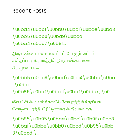
Recent Posts
\u0ba4\u0bbf\u0bb0\u0bc1\u0bae\u0ba3
\u0bb5\u0bb0\u0ba9\u0bcd
\u0ba4\u0bc7\u0b9f…
திருவண்ணாமலை மாவட்டம் போளூர் வட்டம்
கஸ்தம்பாடி கிராமத்தில் திருவண்ணாமலை
அகமுடையா…
\u0bb5\u0ba8\u0bcd\u0ba4\u0bbe\u0ba
f\u0bcd
\u0b85\u0baf\u0bcd\u0baf\u0bbe , \u0…
மீனாட்சி அம்மன் கோவில் கோபுரத்தில் தேசியக்
கொடியை ஏற்றி பிரிட்டிசாரை அதிர வைத்த …
\u0b85\u0b95\u0bae\u0bc1\u0b9f\u0bc8
\u0baf\u0bbe\u0bb0\u0bcd\u0b95\u0bb
3\u0bcd \…