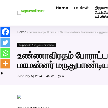
Home
பாடல்கள்
திருமண
அகமுடையார் திருமண வரன்களுக்கு அகமுடையார்மேட்ரி-ப
மேட்ரி
அப்ளிக
Home
»
உண்ணாவிரதம் போராட்டம் சிவகங்கை சீமையில் மாமன்னர் மருதுபாண
திருத்தணி அகமுடையார் சங்கம்
உண்ணாவிரதம் போராட்டம
மாமன்னர் மருதுபாண்டி
February 14, 2024
12
0