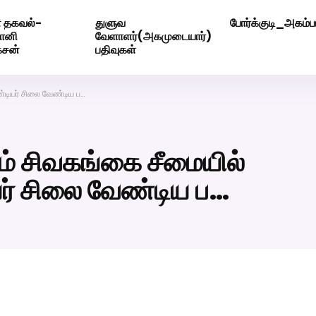
 தகவல்-
துளுவ
போர்க்குடி_அகம்பட
ெண் வீட்டாருக்கு 100% இலவச திருமண சேவை! வாட்ஸப் எண்: 720
மோனி
வேளாளர்(அகமுடையார்)
ேசன்
பதிவுகள்
்டியர் சிலை வேண்டிய ப…
் சிவகங்கை சீமையில்
யர் சிலை வேண்டிய ப…