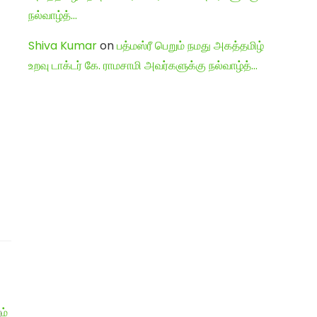
நல்வாழ்த்…
Shiva Kumar
on
பத்மஸ்ரீ பெறும் நமது அகத்தமிழ்
உறவு டாக்டர் கே. ராமசாமி அவர்களுக்கு நல்வாழ்த்…