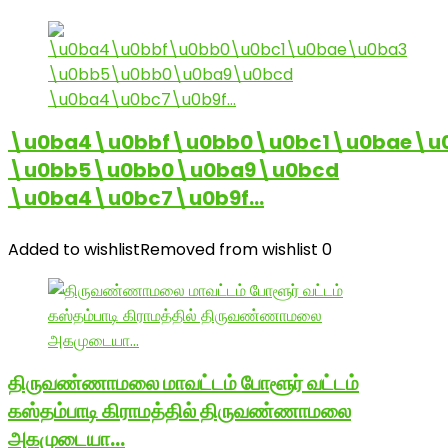
\u0ba4\u0bbf\u0bb0\u0bc1\u0bae\u
\u0bb5\u0bb0\u0ba9\u0bcd
\u0ba4\u0bc7\u0b9f…
Added to wishlist
Removed from wishlist
0
திருவண்ணாமலை மாவட்டம் போளூர் வட்டம்
கஸ்தம்பாடி கிராமத்தில் திருவண்ணாமலை
அகமுடையா…