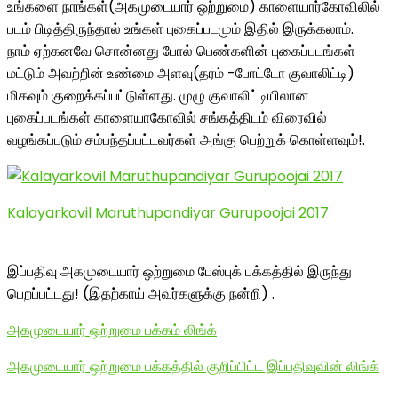
உங்களை நாங்கள்(அகமுடையார் ஒற்றுமை) காளையார்கோவிலில்
படம் பிடித்திருந்தால் உங்கள் புகைப்படமும் இதில் இருக்கலாம்.
நாம் ஏற்கனவே சொன்னது போல் பெண்களின் புகைப்படங்கள்
மட்டும் அவற்றின் உண்மை அளவு(தரம் -போட்டோ குவாலிட்டி)
மிகவும் குறைக்கப்பட்டுள்ளது. முழு குவாலிட்டியிலான
புகைப்படங்கள் காளையாகோவில் சங்கத்திடம் விரைவில்
வழங்கப்படும் சம்பந்தப்பட்டவர்கள் அங்கு பெற்றுக் கொள்ளவும்!.
Kalayarkovil Maruthupandiyar Gurupoojai 2017
இப்பதிவு அகமுடையார் ஒற்றுமை பேஸ்புக் பக்கத்தில் இருந்து
பெறப்பட்டது! (இதற்காய் அவர்களுக்கு நன்றி) .
அகமுடையார் ஒற்றுமை பக்கம் லிங்க்
அகமுடையார் ஒற்றுமை பக்கத்தில் குறிப்பிட்ட இப்பதிவுவின் லிங்க்