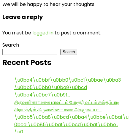
We will be happy to hear your thoughts
Leave a reply
You must be
logged in
to post a comment.
Search
Search
Recent Posts
\u0ba4\u0bbf\u0bb0\u0bc1\u0bae\u0ba3
\u0bb5\u0bb0\u0ba9\u0bcd
\u0ba4\u0bc7\u0b9f…
திருவண்ணாமலை மாவட்டம் போளூர் வட்டம் கஸ்தம்பாடி
கிராமத்தில் திருவண்ணாமலை அகமுடையா…
\u0bb5\u0ba8\u0bcd\u0ba4\u0bbe\u0baf\u
0bcd \u0b85\u0baf\u0bcd\u0baf\u0bbe ,
\u0…