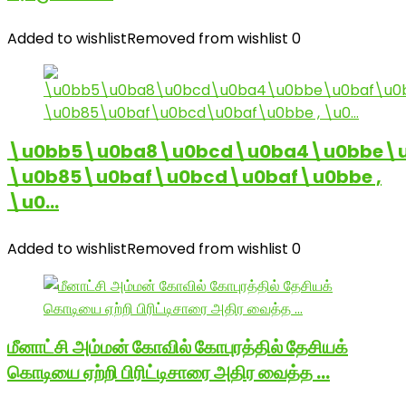
Added to wishlist
Removed from wishlist
0
\u0bb5\u0ba8\u0bcd\u0ba4\u0bbe\u
\u0b85\u0baf\u0bcd\u0baf\u0bbe ,
\u0…
Added to wishlist
Removed from wishlist
0
மீனாட்சி அம்மன் கோவில் கோபுரத்தில் தேசியக்
கொடியை ஏற்றி பிரிட்டிசாரை அதிர வைத்த …