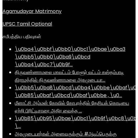
Agamudayar Matrimony
UPSC Tamil Optional
சமீபத்திய பதிவுகள்
\u0ba4\u0bbf\u0bb0\u0bc1\u0bae\u0ba3
\u0bb5\u0bb0\u0ba9\u0bcd
\u0ba4\u0bc7\u0b9f…
திருவண்ணாமலை மாவட்டம் போளூர் வட்டம் கஸ்தம்பாடி
கிராமத்தில் திருவண்ணாமலை அகமுடையா…
\u0bb5\u0ba8\u0bcd\u0ba4\u0bbe\u0baf\u0
\u0b85\u0baf\u0bcd\u0baf\u0bbe , \u0…
மீனாட்சி அம்மன் கோவில் கோபுரத்தில் தேசியக் கொடியை
ஏற்றி பிரிட்டிசாரை அதிர வைத்த …
\u0b85\u0b95\u0bae\u0bc1\u0b9f\u0bc8\u0b
\…
அகமுடையார்கள் அனைவருக்கும் #ஆடிப்பெருக்கு