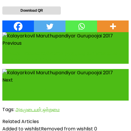
Download QR
Previous
இன்றைய காளையார்கோவில் குருபூஜை நிகழ்வில் நம்மை
தெறிக்க வைத்த அகமுடையார் இளம்பெண்...
Next
Kalayarkovil Maruthupandiyar Gurupoojai
2017
Tags:
அகமுடையார் ஒற்றுமை
Related Articles
Added to wishlist
Removed from wishlist
0