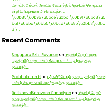
மீனாட்சி அம்மன் கோவில் கோபுரத்தில் தேசியக் கொடியை
ஏற்றி பிரிட்டிசாரை அதிர வைத்த …
\u0b85\u0b95\u0bae\u0bc1\u0b9f\u0bc8\u0
baf\u0bbe\u0bb0\u0bcd\u0b95\u0bb3\u0bc
d \…
Recent Comments
Singapore Ezhil Ravanan
on
பத்மஸ்ரீ பெறும் நமது
அகத்தமிழ் உறவு டாக்டர் கே. ராமசாமி அவர்களுக்கு
நல்வாழ்த்…
Prabhakaran N
on
பத்மஸ்ரீ பெறும் நமது அகத்தமிழ் உறவு
டாக்டர் கே. ராமசாமி அவர்களுக்கு நல்வாழ்த்…
RethinavelSaravana Paandiyan
on
பத்மஸ்ரீ பெறும்
நமது அகத்தமிழ் உறவு டாக்டர் கே. ராமசாமி அவர்களுக்கு
நல்வாழ்த்…