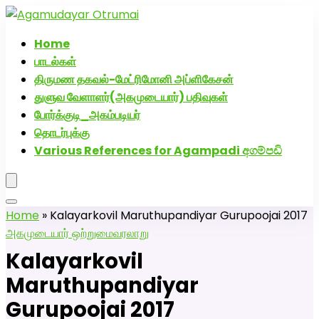
அகமுடையார் திருமண வரன்களுக்கு அகமுடையார்மேட்ரி-
பெண் வீட்டாருக்கு 100% இலவச திருமண சேவை! வாட்ஸப்
Home
எண்: 7200507629
பாடல்கள்
திருமண தகவல்-மேட்ரிமோனி அப்ளிகேசன்
துளுவ வேளாளர்(அகமுடையார்) பதிவுகள்
போர்க்குடி_அகம்படியர்
தொடர்புக்கு
Various References for Agampadi අගම්පඩි
Home
»
Kalayarkovil Maruthupandiyar Gurupoojai 2017
அகமுடையார் ஒற்றுமை
வரலாறு
Kalayarkovil
Maruthupandiyar
Gurupoojai 2017