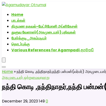
அகமுடையார் திருமண வரன்களுக்கு அகமுடையார்மேட்
Home
பாடல்கள்
திருமண தகவல்-மேட்ரிமோனி அப்ளிகேசன்
துளுவ வேளாளர்(அகமுடையார்) பதிவுகள்
போர்க்குடி_அகம்படியர்
தொடர்புக்கு
Various References for Agampadi අගම්පඩි
Home
»
நந்தி கொடி ,நந்திநாதர்,நந்தி பன்மன்(வர்மர்) அகமுட
அகமுடையார் ஒற்றுமை
வரலாறு
நந்தி கொடி ,நந்திநாதர்,நந்தி பன
December 29, 2023
149
0