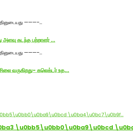
ு அளவு கடந்த பற்றாளர் ...
சிலை வருகிறது- கலெக்டர் உத...
0ba3 \u0bb5\u0bb0\u0ba9\u0bcd \u0b