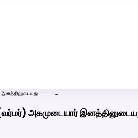
ரி-பெண் வீட்டாருக்கு 100% இலவச திருமண சேவை! வாட்ஸப் எண்:
7200507629
ையார் இனத்தினுடையது ———–…
்மன்(வர்மர்) அகமுடையார் இனத்தினு